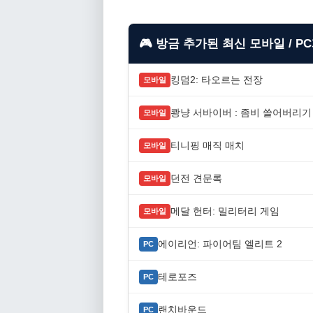
🎮 방금 추가된 최신 모바일 / P
킹덤2: 타오르는 전장
모바일
쾅냥 서바이버 : 좀비 쓸어버리기
모바일
티니핑 매직 매치
모바일
던전 견문록
모바일
메달 헌터: 밀리터리 게임
모바일
에이리언: 파이어팀 엘리트 2
PC
테로포즈
PC
랜치바운드
PC