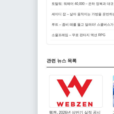
토탈워: 워해머 40,000 – 은하 정복과 
셰이디 잡 – 살아 움직이는 가방을 운반하
루트 – 좀비 떼를 뚫고 달려라! 스쿨버스가
소울프레임 – 무료 판타지 액션 RPG
관련 뉴스 목록
웹젠, 2026년 상반기 실적 공시