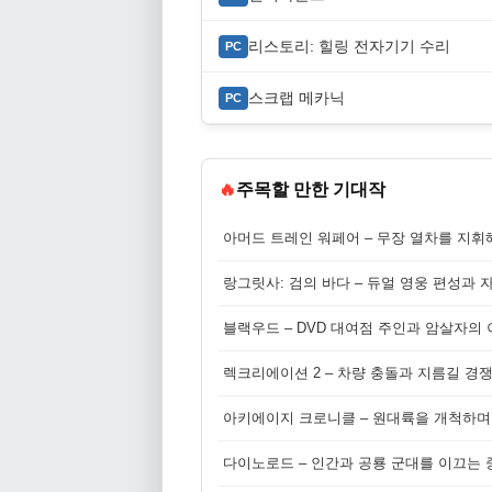
리스토리: 힐링 전자기기 수리
PC
스크랩 메카닉
PC
🔥
주목할 만한 기대작
아머드 트레인 워페어 – 무장 열차를 지휘
랑그릿사: 검의 바다 – 듀얼 영웅 편성과 
블랙우드 – DVD 대여점 주인과 암살자의
렉크리에이션 2 – 차량 충돌과 지름길 경
아키에이지 크로니클 – 원대륙을 개척하며
다이노로드 – 인간과 공룡 군대를 이끄는 중