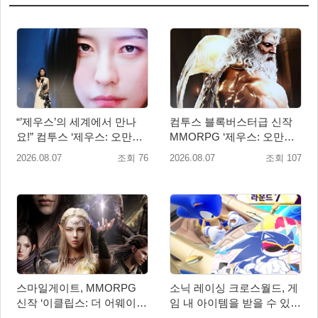
“’제우스’의 세계에서 만나
컴투스 블록버스터급 신작
요!” 컴투스 ‘제우스: 오만의
MMORPG ‘제우스: 오만의
신’ 쇼케이스 찾은 배우 박지
신’, 8월 26일 출시!
2026.08.07
조회 76
2026.08.07
조회 107
현
스마일게이트, MMORPG
소닉 레이싱 크로스월드, 게
신작 ‘이클립스: 더 어웨이크
임 내 아이템을 받을 수 있는
닝’ 9월 10일 론칭!
‘레전드 대회 라운드 7’ 개최!