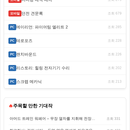
던전 견문록
조회 679
모바일
에이리언: 파이어팀 엘리트 2
조회 285
PC
테로포즈
조회 228
PC
랜치바운드
조회 226
PC
리스토리: 힐링 전자기기 수리
조회 202
PC
스크랩 메카닉
조회 213
PC
🔥
주목할 만한 기대작
아머드 트레인 워페어 – 무장 열차를 지휘해 전장을 돌파하는 생존 전투 게임
조회 331