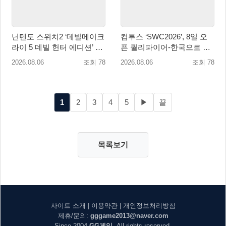
닌텐도 스위치2 ‘데빌메이크
컴투스 ‘SWC2026’, 8일 오
라이 5 데빌 헌터 에디션’ 패
픈 퀄리파이어-한국으로 시
키지 제품 8월 7일 예약판매
즌 개막!
2026.08.06
조회 78
2026.08.06
조회 78
개시
1
2
3
4
5
▶
끝
목록보기
사이트 소개
|
이용약관
|
개인정보처리방침
제휴/문의:
gggame2013@naver.com
Since 2004
GG게임
. All rights reserved.