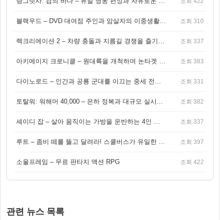
랑그릿사: 검의 바다 – 듀얼 영웅 편성과 자유로운 탐험을 결합한 판타지 전략 RPG
조회 422
블랙우드 – DVD 대여점 주인과 암살자의 이중생활을 그린 3인칭 액션 스릴러 게임
조회 310
렉크리에이션 2 – 차량 충돌과 지름길 경쟁을 즐기는 오픈월드 아케이드 레이싱 게임
조회 337
아키에이지 크로니클 – 원대륙을 개척하며 논타겟 전투를 즐기는 오픈월드 MMORPG
조회 383
다이노로드 – 인간과 공룡 군대를 이끄는 중세 전략 액션 RPG
조회 331
토탈워: 워해머 40,000 – 은하 정복과 대규모 실시간 전투가 결합된 전략 게임!
조회 382
셰이디 잡 – 살아 움직이는 가방을 운반하는 4인 협동 물리 어드벤처 게임
조회 337
루트 – 좀비 떼를 뚫고 달려라! 스쿨버스가 유일한 집이 되는 4인 협동 생존 게임
조회 397
소울프레임 – 무료 판타지 액션 RPG
조회 422
관련 뉴스 목록