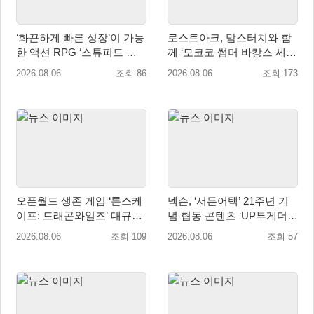
‘화끈하게 빠른 성장’이 가능
로스트아크, 맘스터치와 함
한 액션 RPG ‘스튜피드 네
께 ‘모코코 썸머 바캉스 세
버 다이즈’ 패키지판 예약판
트’ 출시
2026.08.06
조회 86
2026.08.06
조회 173
매 개시
오픈월드 생존 게임 ‘룬스케
넥슨, ‘서든어택’ 21주년 기
이프: 드래곤와일즈’ 대규모
념 협동 콘텐츠 ‘UP투게더’
유저 편의성 개선 및 사이드
업데이트
2026.08.06
조회 109
2026.08.06
조회 57
퀘스트 업데이트