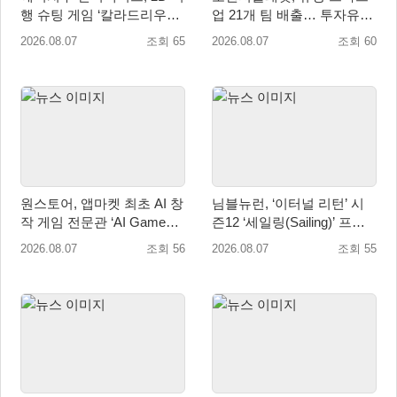
행 슈팅 게임 ‘칼라드리우스
업 21개 팀 배출… 투자유치∙
2/다크 엘레멘트’ 올 겨울 전
매출성장 성과 눈길
2026.08.07
조회 65
2026.08.07
조회 60
세계 출시 예정
원스토어, 앱마켓 최초 AI 창
님블뉴런, ‘이터널 리턴’ 시
작 게임 전문관 ‘AI Games’
즌12 ‘세일링(Sailing)’ 프리
오픈
시즌 시작
2026.08.07
조회 56
2026.08.07
조회 55