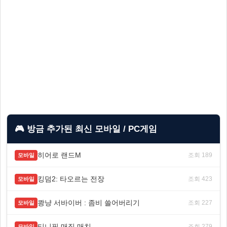
🎮 방금 추가된 최신 모바일 / PC게임
히어로 랜드M
조회 189
모바일
킹덤2: 타오르는 전장
조회 423
모바일
쾅냥 서바이버 : 좀비 쓸어버리기
조회 227
모바일
티니핑 매직 매치
조회 279
모바일