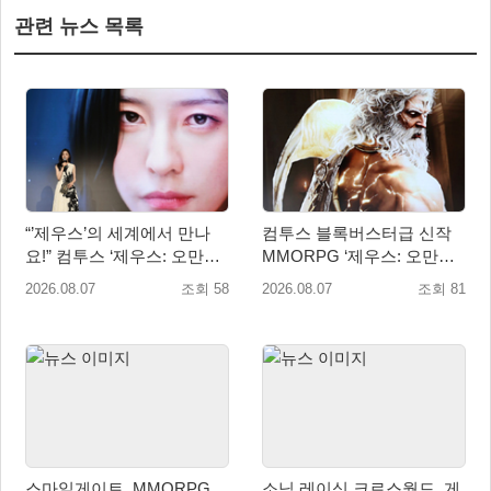
관련 뉴스 목록
“’제우스’의 세계에서 만나
컴투스 블록버스터급 신작
요!” 컴투스 ‘제우스: 오만의
MMORPG ‘제우스: 오만의
신’ 쇼케이스 찾은 배우 박지
신’, 8월 26일 출시!
2026.08.07
조회 58
2026.08.07
조회 81
현
스마일게이트, MMORPG
소닉 레이싱 크로스월드, 게