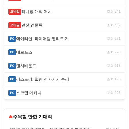
티니핑 매직 매치
조회 241
모바일
던전 견문록
조회 632
모바일
에이리언: 파이어팀 엘리트 2
조회 271
PC
테로포즈
조회 220
PC
랜치바운드
조회 218
PC
리스토리: 힐링 전자기기 수리
조회 193
PC
스크랩 메카닉
조회 203
PC
🔥
주목할 만한 기대작