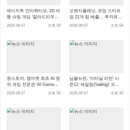
에이치투 인터렉티브, 2D 비
오렌지플래닛, 유망 스타트
행 슈팅 게임 ‘칼라드리우스
업 21개 팀 배출… 투자유치∙
2/다크 엘레멘트’ 올 겨울 전
매출성장 성과 눈길
2026.08.07
조회 58
2026.08.07
조회 54
세계 출시 예정
원스토어, 앱마켓 최초 AI 창
님블뉴런, ‘이터널 리턴’ 시
작 게임 전문관 ‘AI Games’
즌12 ‘세일링(Sailing)’ 프리
오픈
시즌 시작
2026.08.07
조회 50
2026.08.07
조회 45