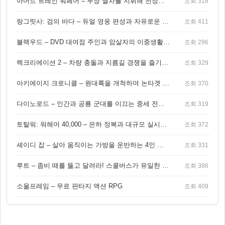
아머드 트레인 워페어 – 무장 열차를 지휘해 전장을 돌파하는 생존 전투 게임
조회 318
랑그릿사: 검의 바다 – 듀얼 영웅 편성과 자유로운 탐험을 결합한 판타지 전략 RPG
조회 411
블랙우드 – DVD 대여점 주인과 암살자의 이중생활을 그린 3인칭 액션 스릴러 게임
조회 296
렉크리에이션 2 – 차량 충돌과 지름길 경쟁을 즐기는 오픈월드 아케이드 레이싱 게임
조회 329
아키에이지 크로니클 – 원대륙을 개척하며 논타겟 전투를 즐기는 오픈월드 MMORPG
조회 370
다이노로드 – 인간과 공룡 군대를 이끄는 중세 전략 액션 RPG
조회 319
토탈워: 워해머 40,000 – 은하 정복과 대규모 실시간 전투가 결합된 전략 게임!
조회 372
셰이디 잡 – 살아 움직이는 가방을 운반하는 4인 협동 물리 어드벤처 게임
조회 331
루트 – 좀비 떼를 뚫고 달려라! 스쿨버스가 유일한 집이 되는 4인 협동 생존 게임
조회 386
소울프레임 – 무료 판타지 액션 RPG
조회 409