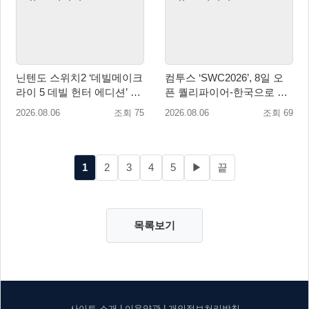
닌텐도 스위치2 ‘데빌메이크
컴투스 ‘SWC2026’, 8일 오
라이 5 데빌 헌터 에디션’ 패
픈 퀄리파이어-한국으로 시
키지 제품 8월 7일 예약판매
즌 개막!
2026.08.06
조회 75
2026.08.06
조회 69
개시
1
2
3
4
5
▶
끝
목록보기
사이트 소개
|
이용약관
|
개인정보처리방침