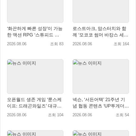
‘화끈하게 빠른 성장’이 가능
로스트아크, 맘스터치와 함
한 액션 RPG ‘스튜피드 네
께 ‘모코코 썸머 바캉스 세
버 다이즈’ 패키지판 예약판
트’ 출시
2026.08.06
조회 83
2026.08.06
조회 164
매 개시
오픈월드 생존 게임 ‘룬스케
넥슨, ‘서든어택’ 21주년 기
이프: 드래곤와일즈’ 대규모
념 협동 콘텐츠 ‘UP투게더’
유저 편의성 개선 및 사이드
업데이트
2026.08.06
조회 104
2026.08.06
조회 54
퀘스트 업데이트