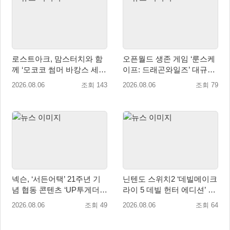
로스트아크, 맘스터치와 함
오픈월드 생존 게임 ‘룬스케
께 ‘모코코 썸머 바캉스 세
이프: 드래곤와일즈’ 대규모
트’ 출시
유저 편의성 개선 및 사이드
2026.08.06
조회 143
2026.08.06
조회 79
퀘스트 업데이트
넥슨, ‘서든어택’ 21주년 기
닌텐도 스위치2 ‘데빌메이크
념 협동 콘텐츠 ‘UP투게더’
라이 5 데빌 헌터 에디션’ 패
업데이트
키지 제품 8월 7일 예약판매
2026.08.06
조회 49
2026.08.06
조회 64
개시