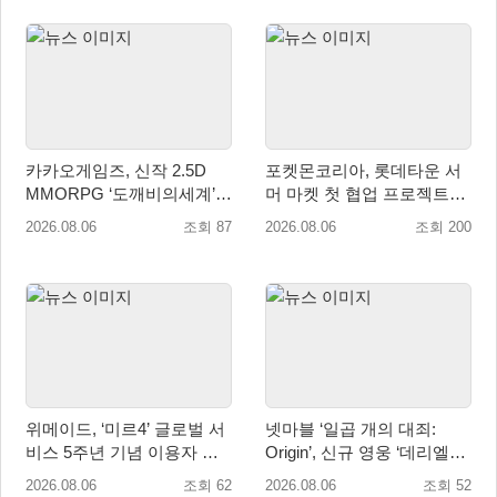
카카오게임즈, 신작 2.5D
포켓몬코리아, 롯데타운 서
MMORPG ‘도깨비의세계’
머 마켓 첫 협업 프로젝트
천만 배우 박지훈 광고 모델
‘포켓몬 별빛낙원’ 개최
2026.08.06
조회 87
2026.08.06
조회 200
발탁
위메이드, ‘미르4’ 글로벌 서
넷마블 ‘일곱 개의 대죄:
비스 5주년 기념 이용자 헌
Origin’, 신규 영웅 ‘데리엘리’
정 영상 공개
업데이트 실시
2026.08.06
조회 62
2026.08.06
조회 52