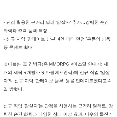
- 단검 활용한 근거리 딜러 '암살자' 추가…강력한 순간
화력과 추격 능력 특징
- 신규 지역 '만테이브 남부'·4인 파티 던전 '혼돈의 빙옥'
등 콘텐츠 확대
넷마블(대표 김병규)은 MMORPG <아스달 연대기: 세
개의 세력>(개발사 넷마블에프앤씨)에 신규 직업 '암살
자'와 신규 지역 '만테이브 남부' 등을 업데이트했다고 4
일 밝혔다.
신규 직업 '암살자'는 단검을 사용하는 근거리 딜러로, 강
력한 순간 화력과 다양한 상태 이상 효과, 다수의 돌진기