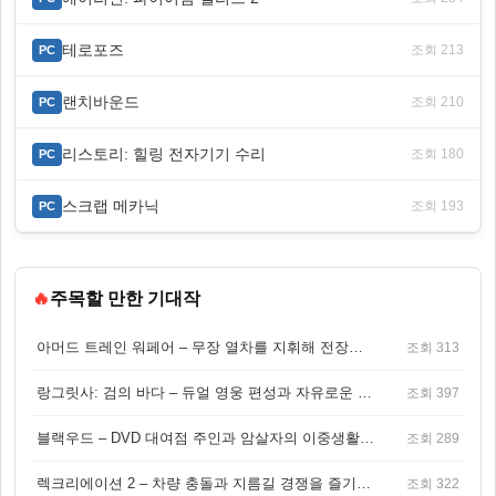
테로포즈
조회 213
PC
랜치바운드
조회 210
PC
리스토리: 힐링 전자기기 수리
조회 180
PC
스크랩 메카닉
조회 193
PC
🔥
주목할 만한 기대작
아머드 트레인 워페어 – 무장 열차를 지휘해 전장을 돌파하는 생존 전투 게임
조회 313
랑그릿사: 검의 바다 – 듀얼 영웅 편성과 자유로운 탐험을 결합한 판타지 전략 RPG
조회 397
블랙우드 – DVD 대여점 주인과 암살자의 이중생활을 그린 3인칭 액션 스릴러 게임
조회 289
렉크리에이션 2 – 차량 충돌과 지름길 경쟁을 즐기는 오픈월드 아케이드 레이싱 게임
조회 322