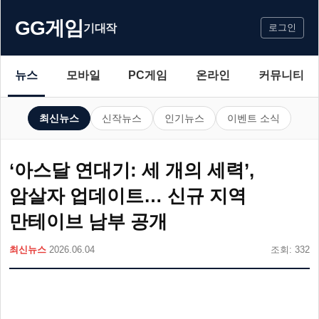
GG게임
기대작
로그인
뉴스
모바일
PC게임
온라인
커뮤니티
최신뉴스
신작뉴스
인기뉴스
이벤트 소식
‘아스달 연대기: 세 개의 세력’,
암살자 업데이트… 신규 지역
만테이브 남부 공개
최신뉴스
2026.06.04
조회: 332