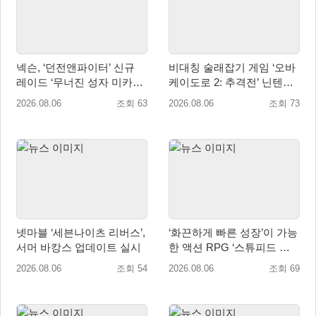
넥슨, ‘던전앤파이터’ 신규
비대칭 술래잡기 게임 ‘오바
레이드 ‘무너진 성자 미카엘
케이도로 2: 추격전’ 닌텐도
라’ 업데이트!
eShop 출시
2026.08.06
조회 63
2026.08.06
조회 73
넷마블 ‘세븐나이츠 리버스’,
‘화끈하게 빠른 성장’이 가능
서머 바캉스 업데이트 실시
한 액션 RPG ‘스튜피드 네
버 다이즈’ 패키지판 예약판
2026.08.06
조회 54
2026.08.06
조회 69
매 개시