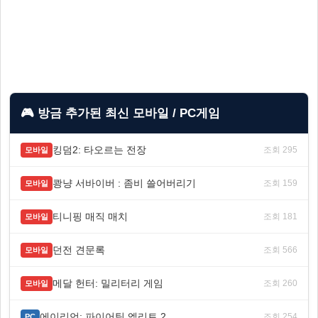
🎮 방금 추가된 최신 모바일 / PC게임
킹덤2: 타오르는 전장
조회 295
모바일
쾅냥 서바이버 : 좀비 쓸어버리기
조회 159
모바일
티니핑 매직 매치
조회 181
모바일
던전 견문록
조회 566
모바일
메달 헌터: 밀리터리 게임
조회 260
모바일
에이리언: 파이어팀 엘리트 2
조회 254
PC