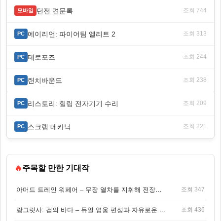
던전 견문록
조회 744
모바일
에이리언: 파이어팀 엘리트 2
조회 313
PC
테로포즈
조회 244
PC
랜치바운드
조회 238
PC
리스토리: 힐링 전자기기 수리
조회 209
PC
스크랩 메카닉
조회 221
PC
🔥
주목할 만한 기대작
아머드 트레인 워페어 – 무장 열차를 지휘해 전장을 돌파하는 생존 전투 게임
조회 347
랑그릿사: 검의 바다 – 듀얼 영웅 편성과 자유로운 탐험을 결합한 판타지 전략 RPG
조회 436