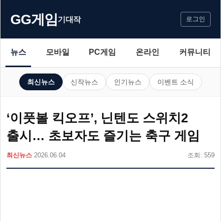
GG게임
기대작
로그인
뉴스
모바일
PC게임
온라인
커뮤니티
최신뉴스
신작뉴스
인기뉴스
이벤트 소식
‘이풋볼 킥오프’, 닌텐도 스위치2
출시… 초보자도 즐기는 축구 게임
최신뉴스
2026.06.04
조회: 559