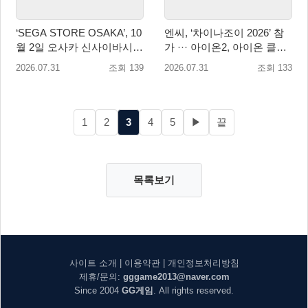
‘SEGA STORE OSAKA’, 10
엔씨, ‘차이나조이 2026’ 참
월 2일 오사카 신사이바시에
가 ··· 아이온2, 아이온 클래
개점
식 2종 출품
2026.07.31
조회 139
2026.07.31
조회 133
1
2
3
4
5
▶
끝
목록보기
사이트 소개
|
이용약관
|
개인정보처리방침
제휴/문의:
gggame2013@naver.com
Since 2004
GG게임
. All rights reserved.