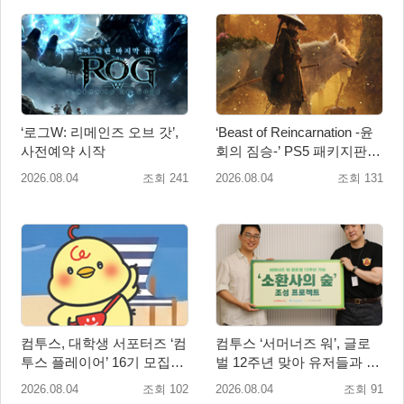
‘로그W: 리메인즈 오브 갓’,
‘Beast of Reincarnation -윤
사전예약 시작
회의 짐승-’ PS5 패키지판 8
월 4일 금일 발매
2026.08.04
조회 241
2026.08.04
조회 131
컴투스, 대학생 서포터즈 ‘컴
컴투스 ‘서머너즈 워’, 글로
투스 플레이어’ 16기 모집
벌 12주년 맞아 유저들과 함
“게임·콘텐츠 인재 모여라!”
께 ‘소환사의 숲’ 조성
2026.08.04
조회 102
2026.08.04
조회 91