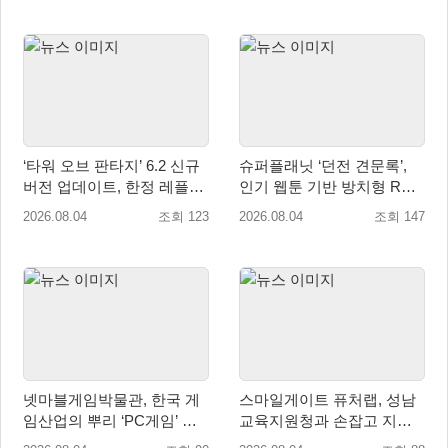
‘타워 오브 판타지’ 6.2 신규
슈퍼플래닛 ‘던전 견문록’,
버전 업데이트, 한정 레플리
인기 웹툰 기반 방치형 RPG
카 ‘겔피인’ 등장
로 글로벌 정식 출시
2026.08.04
조회 123
2026.08.04
조회 147
넷마블게임박물관, 한국 게
스마일게이트 퓨처랩, 성남
임산업의 뿌리 ‘PC게임’ 상
교육지원청과 손잡고 지역
설전시로 재조명
협력 학생교육 프로그램 개