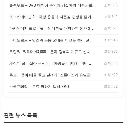
블랙우드 – DVD 대여점 주인과 암살자의 이중생활을 그린 3인칭 액션 스릴러 게임
조회 316
렉크리에이션 2 – 차량 충돌과 지름길 경쟁을 즐기는 오픈월드 아케이드 레이싱 게임
조회 345
아키에이지 크로니클 – 원대륙을 개척하며 논타겟 전투를 즐기는 오픈월드 MMORPG
조회 395
다이노로드 – 인간과 공룡 군대를 이끄는 중세 전략 액션 RPG
조회 340
토탈워: 워해머 40,000 – 은하 정복과 대규모 실시간 전투가 결합된 전략 게임!
조회 391
셰이디 잡 – 살아 움직이는 가방을 운반하는 4인 협동 물리 어드벤처 게임
조회 355
루트 – 좀비 떼를 뚫고 달려라! 스쿨버스가 유일한 집이 되는 4인 협동 생존 게임
조회 409
소울프레임 – 무료 판타지 액션 RPG
조회 432
관련 뉴스 목록