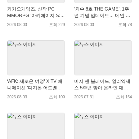
카카오게임즈, 신작 PC
‘괴수 8호 THE GAME’, 1주
MMORPG ‘아키에이지 S:
년 기념 업데이트… 메인 스
자유의 해협’ 글로벌 퍼블리
토리 14장 공개
2026.08.03
조회 229
2026.08.03
조회 78
싱 계약 체결
‘AFK: 새로운 여정’ X TV 애
머지 앤 블레이드, 얼리엑세
니메이션 ‘디지몬 어드벤처’
스 5주년 맞아 온라인 대전
콜라보레이션 8월 18일 진행
모드 업데이트
2026.08.03
조회 109
2026.07.31
조회 154