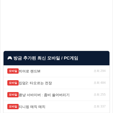
🎮 방금 추가된 최신 모바일 / PC게임
히어로 랜드M
조회 294
모바일
킹덤2: 타오르는 전장
조회 484
모바일
쾅냥 서바이버 : 좀비 쓸어버리기
조회 255
모바일
티니핑 매직 매치
조회 337
모바일