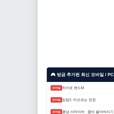
🎮 방금 추가된 최신 모바일 / P
히어로 랜드M
모바일
킹덤2: 타오르는 전장
모바일
쾅냥 서바이버 : 좀비 쓸어버리기
모바일