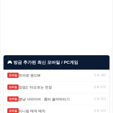
🎮 방금 추가된 최신 모바일 / PC게임
히어로 랜드M
조회 280
모바일
킹덤2: 타오르는 전장
조회 478
모바일
쾅냥 서바이버 : 좀비 쓸어버리기
조회 253
모바일
티니핑 매직 매치
조회 333
모바일