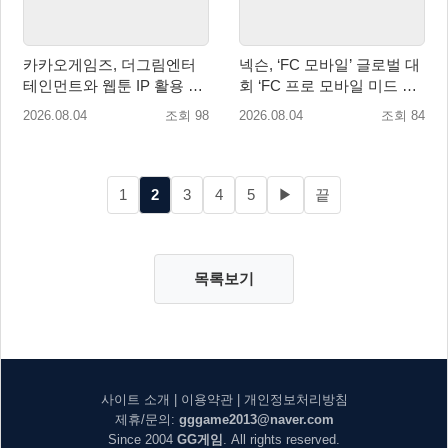
카카오게임즈, 더그림엔터
넥슨, ‘FC 모바일’ 글로벌 대
테인먼트와 웹툰 IP 활용 게
회 ‘FC 프로 모바일 미드 시
임 개발 및 서비스 업무협약
즌 플레이오프’ 한국 대표 출
2026.08.04
조회 98
2026.08.04
조회 84
체결
전!
1
2
3
4
5
▶
끝
목록보기
사이트 소개
|
이용약관
|
개인정보처리방침
제휴/문의:
gggame2013@naver.com
Since 2004
GG게임
. All rights reserved.