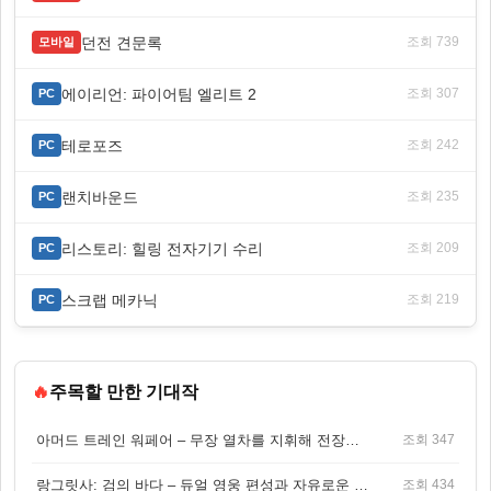
던전 견문록
조회 739
모바일
에이리언: 파이어팀 엘리트 2
조회 307
PC
테로포즈
조회 242
PC
랜치바운드
조회 235
PC
리스토리: 힐링 전자기기 수리
조회 209
PC
스크랩 메카닉
조회 219
PC
🔥
주목할 만한 기대작
아머드 트레인 워페어 – 무장 열차를 지휘해 전장을 돌파하는 생존 전투 게임
조회 347
랑그릿사: 검의 바다 – 듀얼 영웅 편성과 자유로운 탐험을 결합한 판타지 전략 RPG
조회 434