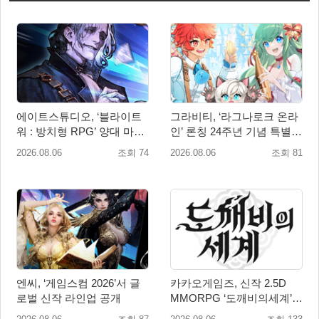
에이트스튜디오, ‘블라이트
그라비티, ‘라그나로크 온라
워 : 방치형 RPG’ 양대 마켓
인’ 론칭 24주년 기념 특별
인기 순위 1위 달성
감사 축제 실시!
2026.08.06
조회 74
2026.08.06
조회 81
엔씨, ‘게임스컴 2026’서 글
카카오게임즈, 신작 2.5D
로벌 신작 라인업 공개
MMORPG ‘도깨비의세계’
천만 배우 박지훈 광고 모델