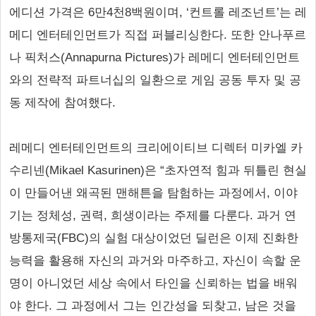
에디션 가격은 6만4천8백원이며, ‘컨트롤 레조넌트’는 레
메디 엔터테인먼트가 직접 퍼블리싱한다. 또한 안나푸르
나 픽처스(Annapurna Pictures)가 레메디 엔터테인먼트
와의 전략적 파트너십의 일환으로 게임 공동 투자 및 공
동 제작에 참여했다.
레메디 엔터테인먼트의 크리에이티브 디렉터 미카엘 카
수리넨(Mikael Kasurinen)은 “초자연적 힘과 뒤틀린 현실
이 만들어낸 왜곡된 맨해튼을 탐험하는 과정에서, 이야
기는 정체성, 권력, 희생이라는 주제를 다룬다. 과거 연
방통제국(FBC)의 실험 대상이었던 딜런은 이제 진화한
능력을 활용해 자신의 과거와 마주하고, 자신이 속할 운
명이 아니었던 세상 속에서 타인을 신뢰하는 법을 배워
야 한다. 그 과정에서 그는 인간성을 되찾고, 남은 것을