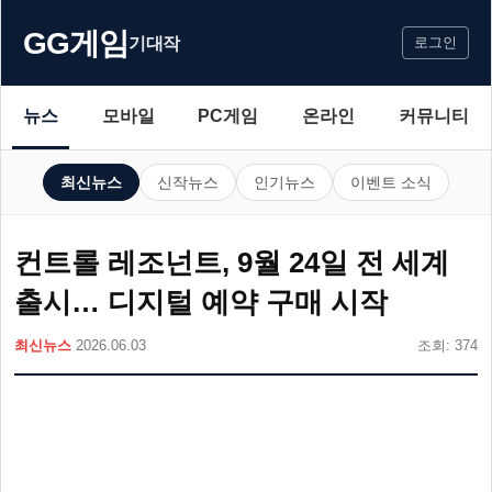
GG게임
기대작
로그인
뉴스
모바일
PC게임
온라인
커뮤니티
최신뉴스
신작뉴스
인기뉴스
이벤트 소식
컨트롤 레조넌트, 9월 24일 전 세계
출시… 디지털 예약 구매 시작
최신뉴스
2026.06.03
조회: 374