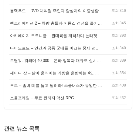
블랙우드 – DVD 대여점 주인과 암살자의 이중생활을 그린 3인칭 액션 스릴러 게임
조회 316
렉크리에이션 2 – 차량 충돌과 지름길 경쟁을 즐기는 오픈월드 아케이드 레이싱 게임
조회 345
아키에이지 크로니클 – 원대륙을 개척하며 논타겟 전투를 즐기는 오픈월드 MMORPG
조회 393
다이노로드 – 인간과 공룡 군대를 이끄는 중세 전략 액션 RPG
조회 340
토탈워: 워해머 40,000 – 은하 정복과 대규모 실시간 전투가 결합된 전략 게임!
조회 389
셰이디 잡 – 살아 움직이는 가방을 운반하는 4인 협동 물리 어드벤처 게임
조회 354
루트 – 좀비 떼를 뚫고 달려라! 스쿨버스가 유일한 집이 되는 4인 협동 생존 게임
조회 408
소울프레임 – 무료 판타지 액션 RPG
조회 432
관련 뉴스 목록