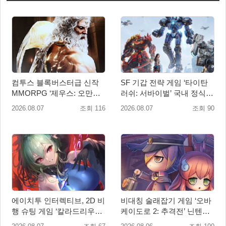
컴투스 블록버스터급 신작
SF 기갑 전략 게임 ‘타이탄
MMORPG ‘제우스: 오만의
러쉬: 서바이벌’ 국내 정식
신’, 8월 26일 출시!
출시
2026.08.07
조회 116
2026.08.07
조회 90
에이치투 인터렉티브, 2D 비
비대칭 술래잡기 게임 ‘오바
행 슈팅 게임 ‘칼라드리우스
케이도로 2: 추격전’ 닌텐도
2/다크 엘레멘트’ 올 겨울 전
eShop 출시