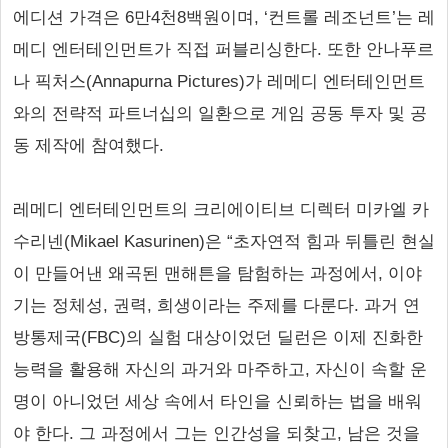
에디션 가격은 6만4천8백원이며, ‘컨트롤 레조넌트’는 레
메디 엔터테인먼트가 직접 퍼블리싱한다. 또한 안나푸르
나 픽처스(Annapurna Pictures)가 레메디 엔터테인먼트
와의 전략적 파트너십의 일환으로 게임 공동 투자 및 공
동 제작에 참여했다.
레메디 엔터테인먼트의 크리에이티브 디렉터 미카엘 카
수리넨(Mikael Kasurinen)은 “초자연적 힘과 뒤틀린 현실
이 만들어낸 왜곡된 맨해튼을 탐험하는 과정에서, 이야
기는 정체성, 권력, 희생이라는 주제를 다룬다. 과거 연
방통제국(FBC)의 실험 대상이었던 딜런은 이제 진화한
능력을 활용해 자신의 과거와 마주하고, 자신이 속할 운
명이 아니었던 세상 속에서 타인을 신뢰하는 법을 배워
야 한다. 그 과정에서 그는 인간성을 되찾고, 남은 것을