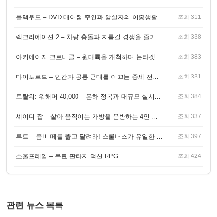
블랙우드 – DVD 대여점 주인과 암살자의 이중생활을 그린 3인칭 액션 스릴러 게임
조회 311
렉크리에이션 2 – 차량 충돌과 지름길 경쟁을 즐기는 오픈월드 아케이드 레이싱 게임
조회 338
아키에이지 크로니클 – 원대륙을 개척하며 논타겟 전투를 즐기는 오픈월드 MMORPG
조회 383
다이노로드 – 인간과 공룡 군대를 이끄는 중세 전략 액션 RPG
조회 331
토탈워: 워해머 40,000 – 은하 정복과 대규모 실시간 전투가 결합된 전략 게임!
조회 384
셰이디 잡 – 살아 움직이는 가방을 운반하는 4인 협동 물리 어드벤처 게임
조회 337
루트 – 좀비 떼를 뚫고 달려라! 스쿨버스가 유일한 집이 되는 4인 협동 생존 게임
조회 397
소울프레임 – 무료 판타지 액션 RPG
조회 424
관련 뉴스 목록