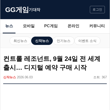
GG게임
기대작
로그인
뉴스
모바일
PC게임
온라인
커뮤니티
최신뉴스
신작뉴스
인기뉴스
이벤트 소식
컨트롤 레조넌트, 9월 24일 전 세계
출시… 디지털 예약 구매 시작
신작뉴스
2026.06.03
조회: 367