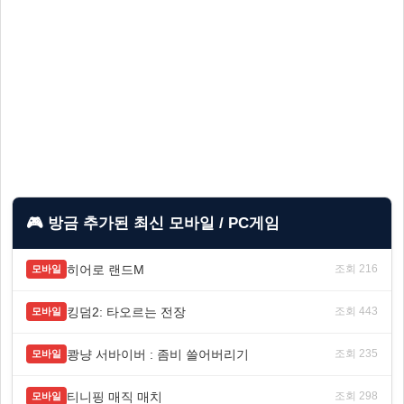
🎮 방금 추가된 최신 모바일 / PC게임
히어로 랜드M
조회 216
모바일
킹덤2: 타오르는 전장
조회 443
모바일
쾅냥 서바이버 : 좀비 쓸어버리기
조회 235
모바일
티니핑 매직 매치
조회 298
모바일