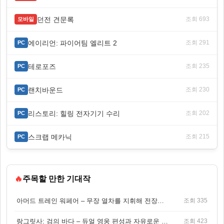
던전 견문록
조회 693
모바일
에이리언: 파이어팀 엘리트 2
조회 291
PC
테로포즈
조회 235
PC
랜치바운드
조회 230
PC
리스토리: 힐링 전자기기 수리
조회 202
PC
스크랩 메카닉
조회 215
PC
🔥
주목할 만한 기대작
아머드 트레인 워페어 – 무장 열차를 지휘해 전장을 돌파하는 생존 전투 게임
조회 335
랑그릿사: 검의 바다 – 듀얼 영웅 편성과 자유로운 탐험을 결합한 판타지 전략 RPG
조회 423