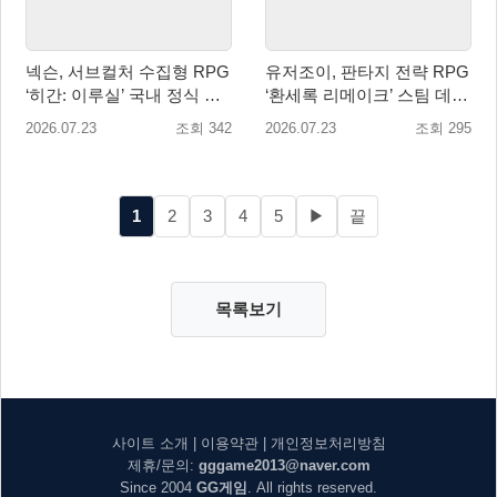
넥슨, 서브컬처 수집형 RPG
유저조이, 판타지 전략 RPG
‘히간: 이루실’ 국내 정식 출
‘환세록 리메이크’ 스팀 데모
시
무료 배포
2026.07.23
조회 342
2026.07.23
조회 295
1
2
3
4
5
▶
끝
목록보기
사이트 소개
|
이용약관
|
개인정보처리방침
제휴/문의:
gggame2013@naver.com
Since 2004
GG게임
. All rights reserved.