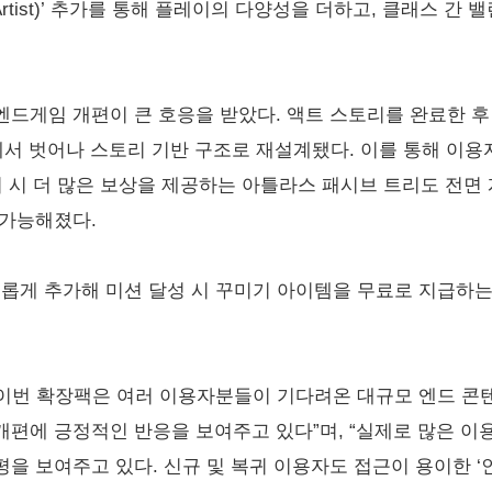
tial Artist)’ 추가를 통해 플레이의 다양성을 더하고, 클래스
드게임 개편이 큰 호응을 받았다. 액트 스토리를 완료한 후
에서 벗어나 스토리 기반 구조로 재설계됐다. 이를 통해 이
이 시 더 많은 보상을 제공하는 아틀라스 패시브 트리도 전
 가능해졌다.
새롭게 추가해 미션 달성 시 꾸미기 아이템을 무료로 지급하
이번 확장팩은 여러 이용자분들이 기다려온 대규모 엔드 콘텐
편에 긍정적인 반응을 보여주고 있다”며, “실제로 많은 이
을 보여주고 있다. 신규 및 복귀 이용자도 접근이 용이한 