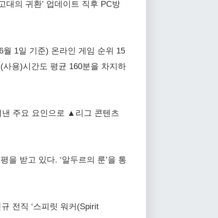
‘고대의 귀환’ 업데이트 직후 PC방
월 1일 기준) 온라인 게임 순위 15
류(사용)시간도 평균 160분을 차지하
어낸 주요 요인으로 ▲리그 콘텐츠
을 받고 있다. ‘알두르의 룬’을 통
직 ‘스피릿 워커(Spirit