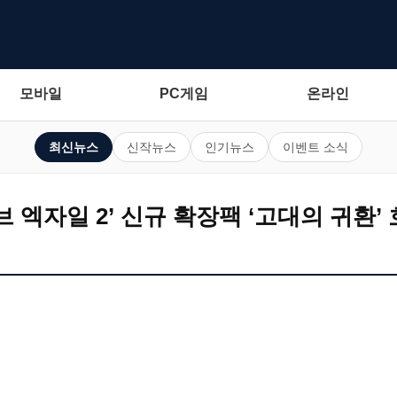
모바일
PC게임
온라인
최신뉴스
신작뉴스
인기뉴스
이벤트 소식
 엑자일 2’ 신규 확장팩 ‘고대의 귀환’