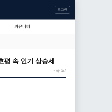
로그인
커뮤니티
 호평 속 인기 상승세
조회: 342