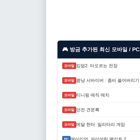
🎮 방금 추가된 최신 모바일 / P
킹덤2: 타오르는 전장
모바일
쾅냥 서바이버 : 좀비 쓸어버리기
모바일
티니핑 매직 매치
모바일
던전 견문록
모바일
메달 헌터: 밀리터리 게임
모바일
에이리언: 파이어팀 엘리트 2
PC