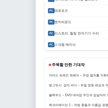
테로포즈
PC
랜치바운드
PC
리스토리: 힐링 전자기기 수리
PC
스크랩 메카닉
PC
🔥
주목할 만한 기대작
아머드 트레인 워페어 – 무장 열차를 지휘
랑그릿사: 검의 바다 – 듀얼 영웅 편성과 
블랙우드 – DVD 대여점 주인과 암살자의
렉크리에이션 2 – 차량 충돌과 지름길 경