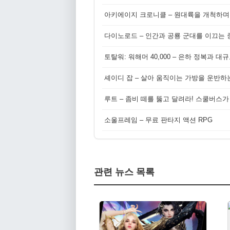
아키에이지 크로니클 – 원대륙을 개척하며
다이노로드 – 인간과 공룡 군대를 이끄는 중
토탈워: 워해머 40,000 – 은하 정복과 
셰이디 잡 – 살아 움직이는 가방을 운반하
루트 – 좀비 떼를 뚫고 달려라! 스쿨버스가
소울프레임 – 무료 판타지 액션 RPG
관련 뉴스 목록