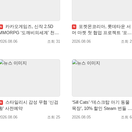
카카오게임즈, 신작 2.5D
포켓몬코리아, 롯데타운 서
N
N
MORPG ‘도깨비의세계’ 천만
머 마켓 첫 협업 프로젝트 ‘포켓
배우 박지훈 광고 모델 발탁
몬 별빛낙원’ 개최
2026.08.06
조회 31
2026.08.06
조회 2
스타일리시 감성 무협 ‘신검
‘Sill Cats’·‘데스크탑 아기 동물
N
황’ 사전예약
목장’, 10% 할인 Steam 번들 판
매
2026.08.06
조회 25
2026.08.05
조회 6