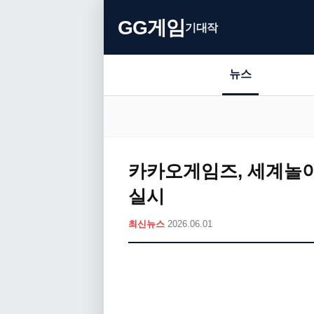
GG게임
기대작
뉴스
카카오게임즈, 세계놀이
실시
최신뉴스
2026.06.01