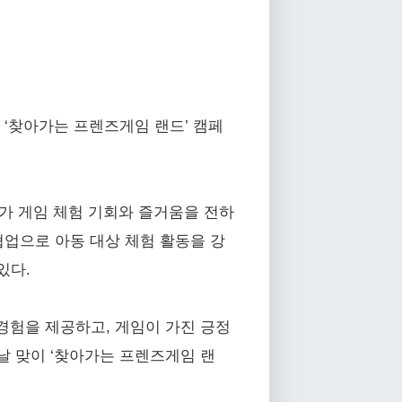
 ‘찾아가는 프렌즈게임 랜드’ 캠페
아가 게임 체험 기회와 즐거움을 전하
업으로 아동 대상 체험 활동을 강
있다.
 경험을 제공하고, 게임이 가진 긍정
날 맞이 ‘찾아가는 프렌즈게임 랜