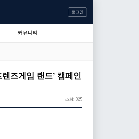
로그인
커뮤니티
프렌즈게임 랜드’ 캠페인
조회: 325