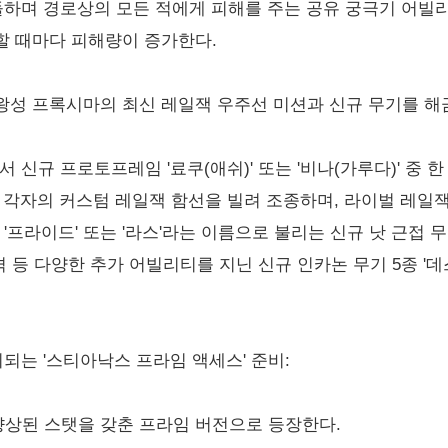
돌하며 경로상의 모든 적에게 피해를 주는 공유 궁극기 어빌리
할 때마다 피해량이 증가한다.
왕성 프록시마의 최신 레일잭 우주선 미션과 신규 무기를 해
 신규 프로토프레임 '료쿠(애쉬)' 또는 '비나(가루다)' 중 한
 각자의 커스텀 레일잭 함선을 빌려 조종하며, 라이벌 레일잭
'프라이드' 또는 '라스'라는 이름으로 불리는 신규 낫 근접 무
격 등 다양한 추가 어빌리티를 지닌 신규 인카논 무기 5종 '데스트
시되는 '스티아낙스 프라임 액세스' 준비:
 향상된 스탯을 갖춘 프라임 버전으로 등장한다.