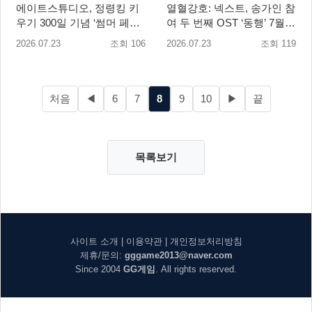
에이트스튜디오, 정령킹 키
열혈강호: 넥스트, 송가인 참
우기 300일 기념 ‘썸머 페스
여 두 번째 OST ‘동행’ 7월
타’ 업데이트 진행!
29일 공개
2026.07.23
조회 106
2026.07.23
조회 119
처음
◀
6
7
8
9
10
▶
끝
목록보기
사이트 소개
|
이용약관
|
개인정보처리방침
제휴/문의:
gggame2013@naver.com
Since 2004
GG게임
. All rights reserved.