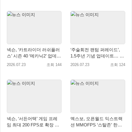
넥슨, ‘카트라이더 러쉬플러
‘주술회전 팬텀 퍼레이드’,
스’ 시즌 40 ‘메카닉2’ 업데이
1.5주년 기념 업데이트… 신
트!
규 SSR 2종 추가
2026.07.23
조회 144
2026.07.23
조회 124
넥슨, ‘서든어택’ 게임 프레
엑스보, 오픈월드 익스트랙
임 최대 200 FPS로 확장 적
션 MMOFPS ‘스탈존’ 한국
용
정식 출시