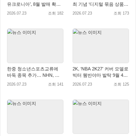
유크로니아’, 8월 발매 확
최 기념 ‘디지털 묶음 상품’
정… 무료 체험판과 사전예
공개
2026.07.23
조회 182
2026.07.23
조회 173
약 실시
한중 청소년스포츠교류에
2K, ‘NBA 2K27’ 커버 모델로
바둑 종목 추가… NHN, 바
빅터 웸반야마 발탁 9월 4일
둑 AI ‘한돌’로 양국 훈련 지
전 세계 출시!
2026.07.23
조회 141
2026.07.23
조회 125
원