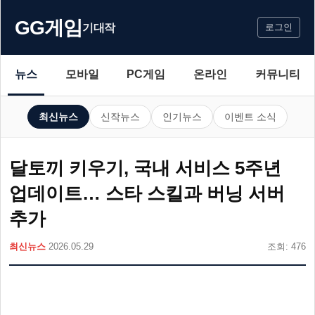
GG게임
기대작
로그인
뉴스
모바일
PC게임
온라인
커뮤니티
최신뉴스
신작뉴스
인기뉴스
이벤트 소식
달토끼 키우기, 국내 서비스 5주년
업데이트… 스타 스킬과 버닝 서버
추가
최신뉴스
2026.05.29
조회: 476