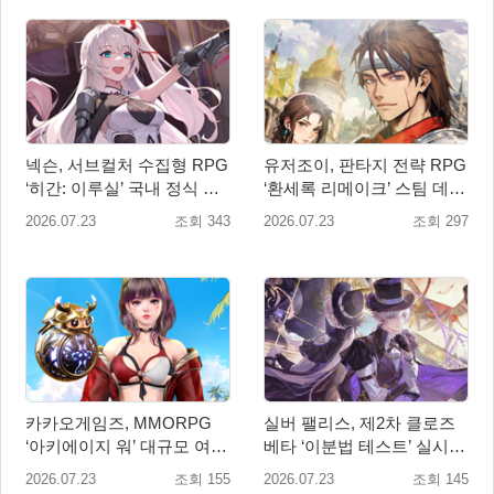
넥슨, 서브컬처 수집형 RPG
유저조이, 판타지 전략 RPG
‘히간: 이루실’ 국내 정식 출
‘환세록 리메이크’ 스팀 데모
시
무료 배포
2026.07.23
조회 343
2026.07.23
조회 297
카카오게임즈, MMORPG
실버 팰리스, 제2차 클로즈
‘아키에이지 워’ 대규모 여름
베타 ‘이분법 테스트’ 실시...
업데이트 실시
한 단계 확장된 콘텐츠 경험
2026.07.23
조회 155
2026.07.23
조회 145
제공