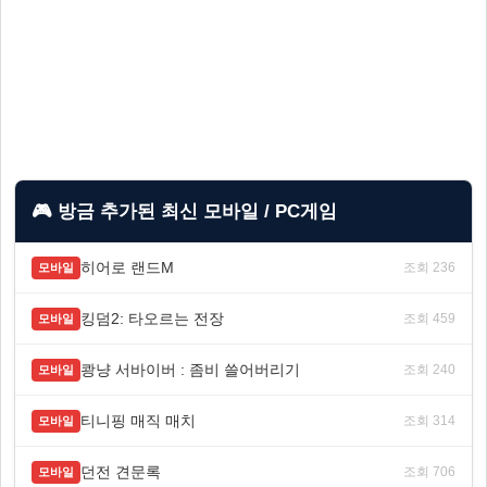
🎮 방금 추가된 최신 모바일 / PC게임
히어로 랜드M
조회 236
모바일
킹덤2: 타오르는 전장
조회 459
모바일
쾅냥 서바이버 : 좀비 쓸어버리기
조회 240
모바일
티니핑 매직 매치
조회 314
모바일
던전 견문록
조회 706
모바일