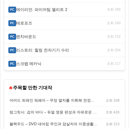
에이리언: 파이어팀 엘리트 2
조회 298
PC
테로포즈
조회 240
PC
랜치바운드
조회 232
PC
리스토리: 힐링 전자기기 수리
조회 204
PC
스크랩 메카닉
조회 217
PC
🔥
주목할 만한 기대작
아머드 트레인 워페어 – 무장 열차를 지휘해 전장을 돌파하는 생존 전투 게임
조회 338
랑그릿사: 검의 바다 – 듀얼 영웅 편성과 자유로운 탐험을 결합한 판타지 전략 RPG
조회 426
블랙우드 – DVD 대여점 주인과 암살자의 이중생활을 그린 3인칭 액션 스릴러 게임
조회 313