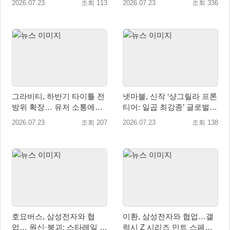
2026.07.23
조회 113
2026.07.23
조회 336
그라비티, 하반기 타이틀 전
넷마블, 신작 ‘샹그릴라 프론
방위 확장… 유저 소통에도
티어: 일곱 최강종’ 글로벌
적극 행보!
티저 사이트 오픈
2026.07.23
조회 207
2026.07.23
조회 138
호요버스, 삼성전자와 협
이환, 삼성전자와 협업…갤
업… 원신·붕괴: 스타레일 갤
럭시 Z 시리즈 민트 스페셜