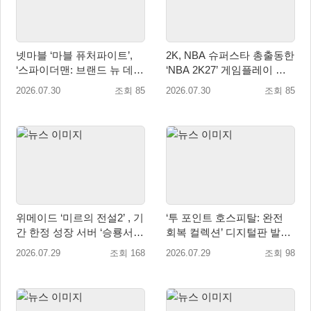
넷마블 ‘마블 퓨처파이트’,
2K, NBA 슈퍼스타 총출동한
‘스파이더맨: 브랜드 뉴 데
‘NBA 2K27’ 게임플레이 트
이’ 업데이트…美 코믹콘 참
레일러 공개
2026.07.30
조회 85
2026.07.30
조회 85
가
위메이드 ‘미르의 전설2’ , 기
‘투 포인트 호스피탈: 완전
간 한정 성장 서버 ‘승룡서
회복 컬렉션’ 디지털판 발매
버’ 사전 예약 실시
일 9월 16일(수)로 결정!
2026.07.29
조회 168
2026.07.29
조회 98