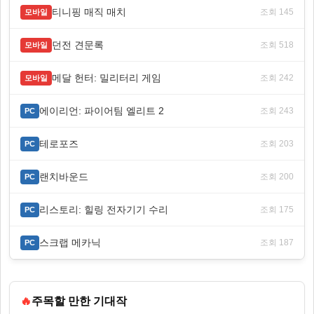
티니핑 매직 매치
조회 145
모바일
던전 견문록
조회 518
모바일
메달 헌터: 밀리터리 게임
조회 242
모바일
에이리언: 파이어팀 엘리트 2
조회 243
PC
테로포즈
조회 203
PC
랜치바운드
조회 200
PC
리스토리: 힐링 전자기기 수리
조회 175
PC
스크랩 메카닉
조회 187
PC
🔥
주목할 만한 기대작