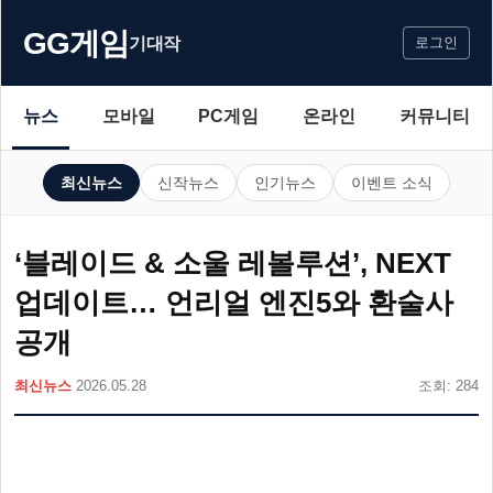
GG게임
기대작
로그인
뉴스
모바일
PC게임
온라인
커뮤니티
최신뉴스
신작뉴스
인기뉴스
이벤트 소식
‘블레이드 & 소울 레볼루션’, NEXT
업데이트… 언리얼 엔진5와 환술사
공개
최신뉴스
2026.05.28
조회: 284