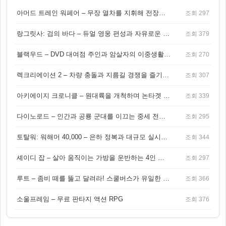
아머드 트레인 워페어 – 무장 열차를 지휘해 전장을 돌파하는 생존 전투 게임
조회 297
랑그릿사: 검의 바다 – 듀얼 영웅 편성과 자유로운 탐험을 결합한 판타지 전략 RPG
조회 379
블랙우드 – DVD 대여점 주인과 암살자의 이중생활을 그린 3인칭 액션 스릴러 게임
조회 270
렉크리에이션 2 – 차량 충돌과 지름길 경쟁을 즐기는 오픈월드 아케이드 레이싱 게임
조회 307
아키에이지 크로니클 – 원대륙을 개척하며 논타겟 전투를 즐기는 오픈월드 MMORPG
조회 339
다이노로드 – 인간과 공룡 군대를 이끄는 중세 전략 액션 RPG
조회 295
토탈워: 워해머 40,000 – 은하 정복과 대규모 실시간 전투가 결합된 전략 게임!
조회 344
셰이디 잡 – 살아 움직이는 가방을 운반하는 4인 협동 물리 어드벤처 게임
조회 297
루트 – 좀비 떼를 뚫고 달려라! 스쿨버스가 유일한 집이 되는 4인 협동 생존 게임
조회 366
소울프레임 – 무료 판타지 액션 RPG
조회 376