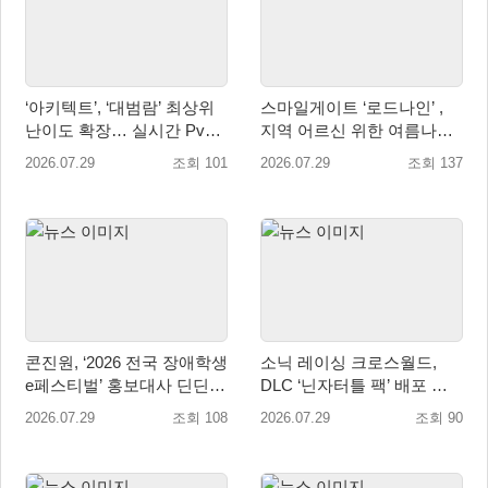
‘아키텍트’, ‘대범람’ 최상위
스마일게이트 ‘로드나인’ ,
난이도 확장… 실시간 PvP
지역 어르신 위한 여름나기
콘텐츠 ‘격전’ 오픈 예고
지원 및 기부 캠페인 진행
2026.07.29
조회 101
2026.07.29
조회 137
콘진원, ‘2026 전국 장애학생
소닉 레이싱 크로스월드,
e페스티벌’ 홍보대사 딘딘
DLC ‘닌자터틀 팩’ 배포 … 4
위촉
형제 레이서 참전
2026.07.29
조회 108
2026.07.29
조회 90