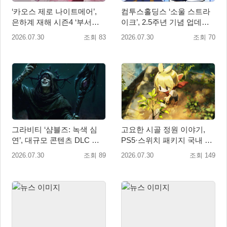
‘카오스 제로 나이트메어’,
컴투스홀딩스 ‘소울 스트라
은하계 재해 시즌4 ‘부서진
이크’, 2.5주년 기념 업데이
빛과 발톱’ 업데이트
트… 감사 선물 풍성
2026.07.30
조회 83
2026.07.30
조회 70
그라비티 ‘샴블즈: 녹색 심
고요한 시골 정원 이야기,
연’, 대규모 콘텐츠 DLC 정
PS5·스위치 패키지 국내 정
식 출시
식 출시
2026.07.30
조회 89
2026.07.30
조회 149