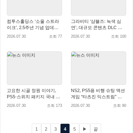
컴투스홀딩스 ‘소울 스트라
그라비티 ‘샴블즈: 녹색 심
이크’, 2.5주년 기념 업데이
연’, 대규모 콘텐츠 DLC 정
트… 감사 선물 풍성
식 출시
2026.07.30
조회 77
2026.07.30
조회 100
고요한 시골 정원 이야기,
NS2, PS5용 비행 슈팅 액션
PS5·스위치 패키지 국내 정
게임 “타츠진 익스트림” 패
식 출시
키지 버전 정식 발매!
2026.07.30
조회 173
2026.07.30
조회 90
1
2
3
4
5
▶
끝