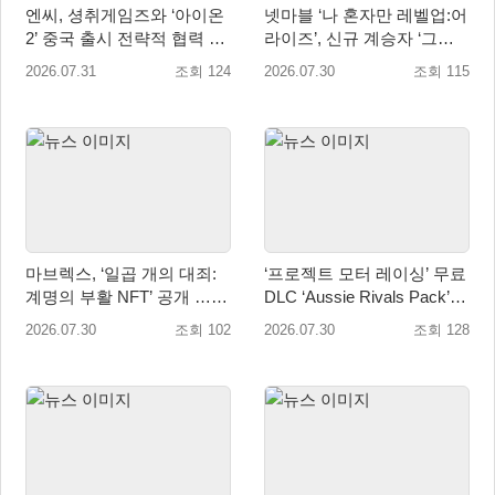
엔씨, 셩취게임즈와 ‘아이온
넷마블 ‘나 혼자만 레벨업:어
2’ 중국 출시 전략적 협력 발
라이즈’, 신규 계승자 ‘그림
표
자 군주 성진우’ 추가
2026.07.31
조회 124
2026.07.30
조회 115
마브렉스, ‘일곱 개의 대죄:
‘프로젝트 모터 레이싱’ 무료
계명의 부활 NFT’ 공개 …글
DLC ‘Aussie Rivals Pack’
로벌 인기 IP 라이선스 활용
출시! 대규모 업데이트 2.1도
2026.07.30
조회 102
2026.07.30
조회 128
배포 시작