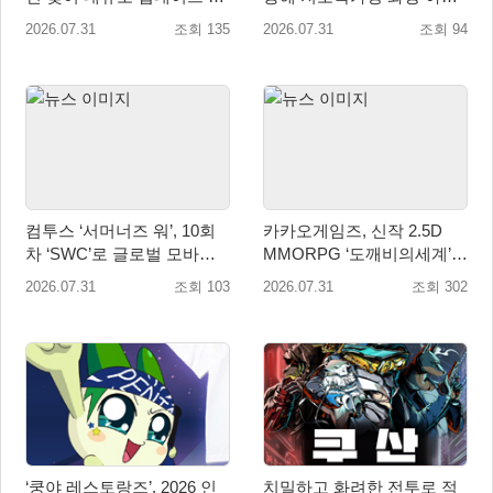
월 1일 진행
치료비 8,800만원 전달
2026.07.31
조회 135
2026.07.31
조회 94
컴투스 ‘서머너즈 워’, 10회
카카오게임즈, 신작 2.5D
차 ‘SWC’로 글로벌 모바일 e
MMORPG ‘도깨비의세계’
스포츠 새 지평 열다
10월 출시 확정… 대표 일러
2026.07.31
조회 103
2026.07.31
조회 302
스트 첫 공개
‘쿵야 레스토랑즈’, 2026 인
치밀하고 화려한 전투로 적