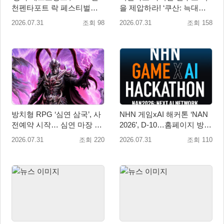
천펜타포트 락 페스티벌서
을 제압하라! ‘쿠산: 늑대들
굿즈·키즈존 운영
의 도시’, 오늘 정식 출시
2026.07.31
조회 98
2026.07.31
조회 158
방치형 RPG ‘심연 삼국’, 사
NHN 게임xAI 해커톤 ‘NAN
전예약 시작… 심연 마장 수
2026’, D-10…홈페이지 방문
집·육성 예고
자 10만 명 돌파
2026.07.31
조회 220
2026.07.31
조회 110