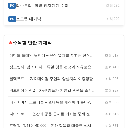
리스토리: 힐링 전자기기 수리
조회 191
PC
스크랩 메카닉
조회 203
PC
🔥
주목할 만한 기대작
아머드 트레인 워페어 – 무장 열차를 지휘해 전장을 돌파하는 생존 전투 게임
조회 317
랑그릿사: 검의 바다 – 듀얼 영웅 편성과 자유로운 탐험을 결합한 판타지 전략 RPG
조회 410
블랙우드 – DVD 대여점 주인과 암살자의 이중생활을 그린 3인칭 액션 스릴러 게임
조회 295
렉크리에이션 2 – 차량 충돌과 지름길 경쟁을 즐기는 오픈월드 아케이드 레이싱 게임
조회 327
아키에이지 크로니클 – 원대륙을 개척하며 논타겟 전투를 즐기는 오픈월드 MMORPG
조회 368
다이노로드 – 인간과 공룡 군대를 이끄는 중세 전략 액션 RPG
조회 318
토탈워: 워해머 40,000 – 은하 정복과 대규모 실시간 전투가 결합된 전략 게임!
조회 371