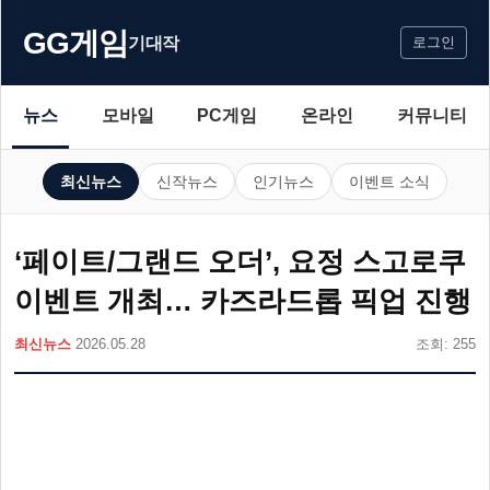
GG게임
기대작
로그인
뉴스
모바일
PC게임
온라인
커뮤니티
최신뉴스
신작뉴스
인기뉴스
이벤트 소식
‘페이트/그랜드 오더’, 요정 스고로쿠
이벤트 개최… 카즈라드롭 픽업 진행
최신뉴스
2026.05.28
조회: 255