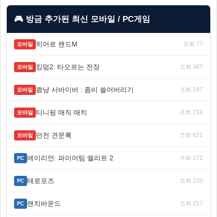
🎮 방금 추가된 최신 모바일 / PC게임
히어로 랜드M
조회 77
모바일
킹덤2: 타오르는 전장
조회 367
모바일
쾅냥 서바이버 : 좀비 쓸어버리기
조회 197
모바일
티니핑 매직 매치
조회 234
모바일
던전 견문록
조회 621
모바일
에이리언: 파이어팀 엘리트 2
조회 271
PC
테로포즈
조회 220
PC
랜치바운드
조회 217
PC