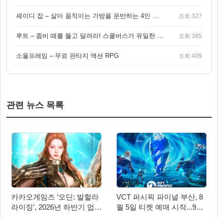
셰이디 잡 – 살아 움직이는 가방을 운반하는 4인 협동 물리 어드벤처 게임
조회 327
루트 – 좀비 떼를 뚫고 달려라! 스쿨버스가 유일한 집이 되는 4인 협동 생존 게임
조회 385
소울프레임 – 무료 판타지 액션 RPG
조회 409
관련 뉴스 목록
카카오게임즈 ‘오딘: 발할라
VCT 퍼시픽 파이널 부산, 8
라이징’, 2026년 하반기 업데
월 5일 티켓 예매 시작...9월
이트 미리보기 공개
4일 사직실내체육관서 개최