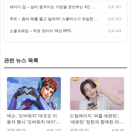
셰이디 잡 – 살아 움직이는 가방을 운반하는 4인 협동 물리 어드벤처 게임
조회 367
루트 – 좀비 떼를 뚫고 달려라! 스쿨버스가 유일한 집이 되는 4인 협동 생존 게임
조회 422
소울프레임 – 무료 판타지 액션 RPG
조회 444
관련 뉴스 목록
넥슨, ‘오버워치’ 대규모 이
드림에이지 ‘퍼즐 세븐틴’,
용자 행사 ‘오버워치 데이’ 8
‘세븐틴’ 정한과 함께한 라이
월 22·23일 개최!
브 방송 성료
2026.08.03
조회 122
2026.08.03
조회 81