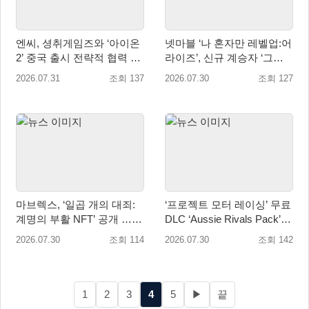
엔씨, 셩취게임즈와 ‘아이온
넷마블 ‘나 혼자만 레벨업:어
2’ 중국 출시 전략적 협력 발
라이즈’, 신규 계승자 ‘그림
표
자 군주 성진우’ 추가
2026.07.31
조회 137
2026.07.30
조회 127
마브렉스, ‘일곱 개의 대죄:
‘프로젝트 모터 레이싱’ 무료
계명의 부활 NFT’ 공개 …글
DLC ‘Aussie Rivals Pack’
로벌 인기 IP 라이선스 활용
출시! 대규모 업데이트 2.1도
2026.07.30
조회 114
2026.07.30
조회 142
배포 시작
1
2
3
4
5
▶
끝