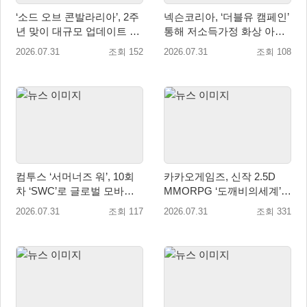
‘소드 오브 콘발라리아’, 2주
넥슨코리아, ‘더블유 캠페인’
년 맞이 대규모 업데이트 8
통해 저소득가정 화상 아동
월 1일 진행
치료비 8,800만원 전달
2026.07.31
조회 152
2026.07.31
조회 108
컴투스 ‘서머너즈 워’, 10회
카카오게임즈, 신작 2.5D
차 ‘SWC’로 글로벌 모바일 e
MMORPG ‘도깨비의세계’
스포츠 새 지평 열다
10월 출시 확정… 대표 일러
2026.07.31
조회 117
2026.07.31
조회 331
스트 첫 공개