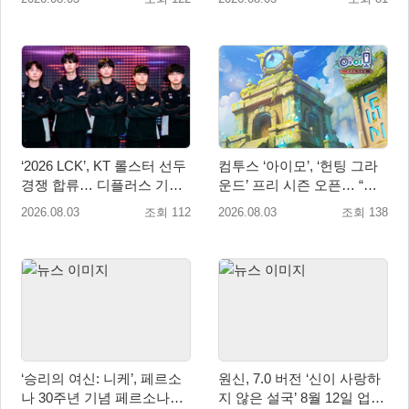
‘2026 LCK’, KT 롤스터 선두
컴투스 ‘아이모’, ‘헌팅 그라
경쟁 합류… 디플러스 기아
운드’ 프리 시즌 오픈… “전
상승세 지속
서버 유저가 한 전장에!”
2026.08.03
조회 112
2026.08.03
조회 138
‘승리의 여신: 니케’, 페르소
원신, 7.0 버전 ‘신이 사랑하
나 30주년 기념 페르소나
지 않은 설국’ 8월 12일 업데