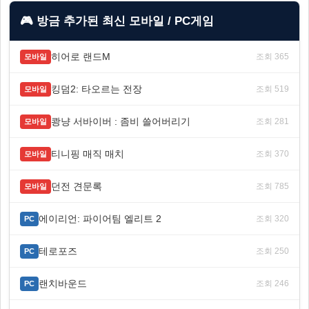
🎮 방금 추가된 최신 모바일 / PC게임
히어로 랜드M
조회 365
모바일
킹덤2: 타오르는 전장
조회 519
모바일
쾅냥 서바이버 : 좀비 쓸어버리기
조회 281
모바일
티니핑 매직 매치
조회 370
모바일
던전 견문록
조회 785
모바일
에이리언: 파이어팀 엘리트 2
조회 320
PC
테로포즈
조회 250
PC
랜치바운드
조회 246
PC