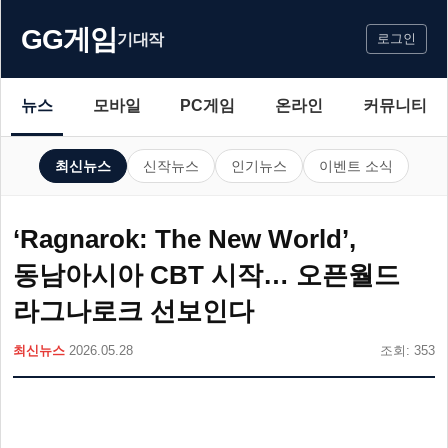
GG게임
기대작
로그인
뉴스
모바일
PC게임
온라인
커뮤니티
최신뉴스
신작뉴스
인기뉴스
이벤트 소식
‘Ragnarok: The New World’,
동남아시아 CBT 시작… 오픈월드
라그나로크 선보인다
최신뉴스
2026.05.28
조회: 353