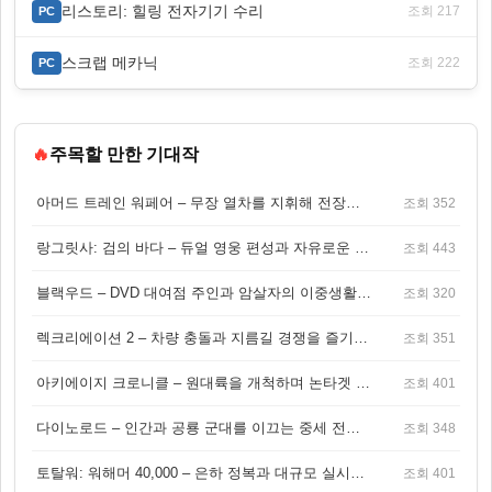
리스토리: 힐링 전자기기 수리
조회 217
PC
스크랩 메카닉
조회 222
PC
🔥
주목할 만한 기대작
아머드 트레인 워페어 – 무장 열차를 지휘해 전장을 돌파하는 생존 전투 게임
조회 352
랑그릿사: 검의 바다 – 듀얼 영웅 편성과 자유로운 탐험을 결합한 판타지 전략 RPG
조회 443
블랙우드 – DVD 대여점 주인과 암살자의 이중생활을 그린 3인칭 액션 스릴러 게임
조회 320
렉크리에이션 2 – 차량 충돌과 지름길 경쟁을 즐기는 오픈월드 아케이드 레이싱 게임
조회 351
아키에이지 크로니클 – 원대륙을 개척하며 논타겟 전투를 즐기는 오픈월드 MMORPG
조회 401
다이노로드 – 인간과 공룡 군대를 이끄는 중세 전략 액션 RPG
조회 348
토탈워: 워해머 40,000 – 은하 정복과 대규모 실시간 전투가 결합된 전략 게임!
조회 401