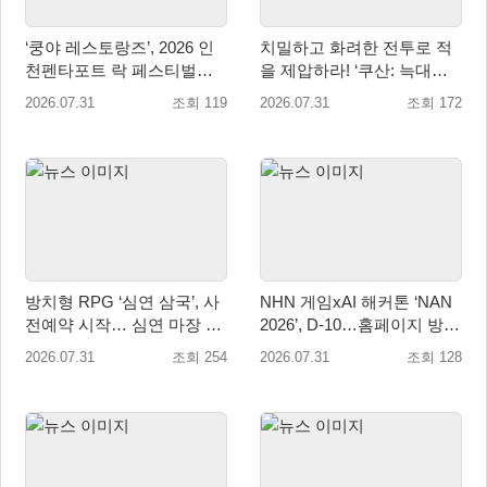
‘쿵야 레스토랑즈’, 2026 인
치밀하고 화려한 전투로 적
천펜타포트 락 페스티벌서
을 제압하라! ‘쿠산: 늑대들
굿즈·키즈존 운영
의 도시’, 오늘 정식 출시
2026.07.31
조회 119
2026.07.31
조회 172
방치형 RPG ‘심연 삼국’, 사
NHN 게임xAI 해커톤 ‘NAN
전예약 시작… 심연 마장 수
2026’, D-10…홈페이지 방문
집·육성 예고
자 10만 명 돌파
2026.07.31
조회 254
2026.07.31
조회 128