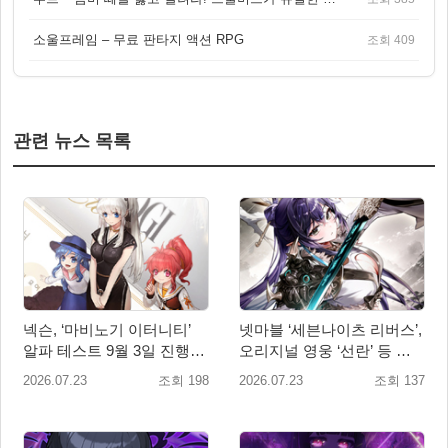
소울프레임 – 무료 판타지 액션 RPG
조회 409
관련 뉴스 목록
넥슨, ‘마비노기 이터니티’
넷마블 ‘세븐나이츠 리버스’,
알파 테스트 9월 3일 진행…
오리지널 영웅 ‘선란’ 등 업
참가자 모집 실시
데이트 실시
2026.07.23
조회 198
2026.07.23
조회 137