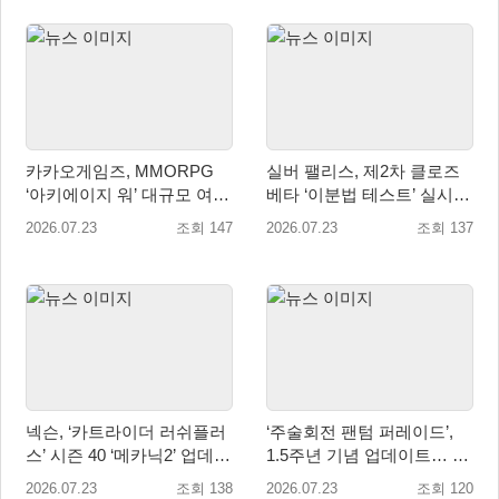
카카오게임즈, MMORPG
실버 팰리스, 제2차 클로즈
‘아키에이지 워’ 대규모 여름
베타 ‘이분법 테스트’ 실시...
업데이트 실시
한 단계 확장된 콘텐츠 경험
2026.07.23
조회 147
2026.07.23
조회 137
제공
넥슨, ‘카트라이더 러쉬플러
‘주술회전 팬텀 퍼레이드’,
스’ 시즌 40 ‘메카닉2’ 업데이
1.5주년 기념 업데이트… 신
트!
규 SSR 2종 추가
2026.07.23
조회 138
2026.07.23
조회 120