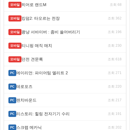
히어로 랜드M
조회 68
모바일
킹덤2: 타오르는 전장
조회 362
모바일
쾅냥 서바이버 : 좀비 쓸어버리기
조회 196
모바일
티니핑 매직 매치
조회 230
모바일
던전 견문록
조회 618
모바일
에이리언: 파이어팀 엘리트 2
조회 271
PC
테로포즈
조회 220
PC
랜치바운드
조회 217
PC
리스토리: 힐링 전자기기 수리
조회 191
PC
스크랩 메카닉
조회 202
PC