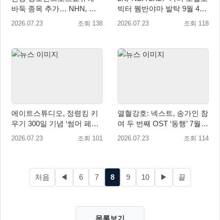
바둑 종목 추가… NHN, 바
빅터 웸반야마 발탁 9월 4일
둑 AI ‘한돌’로 양국 훈련 지
전 세계 출시!
2026.07.23
조회 138
2026.07.23
조회 118
원
에이트스튜디오, 정령킹 키
열혈강호: 넥스트, 송가인 참
우기 300일 기념 ‘썸머 페스
여 두 번째 OST ‘동행’ 7월
타’ 업데이트 진행!
29일 공개
2026.07.23
조회 101
2026.07.23
조회 114
처음
◀
6
7
8
9
10
▶
끝
목록보기