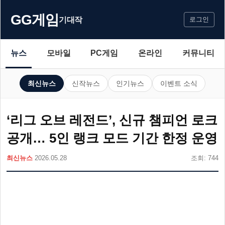
GG게임
기대작
로그인
뉴스
모바일
PC게임
온라인
커뮤니티
최신뉴스
신작뉴스
인기뉴스
이벤트 소식
‘리그 오브 레전드’, 신규 챔피언 로크
공개… 5인 랭크 모드 기간 한정 운영
최신뉴스
2026.05.28
조회: 744