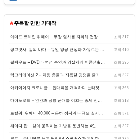
🔥
주목할 만한 기대작
아머드 트레인 워페어 – 무장 열차를 지휘해 전장을 돌파하는 생존 전투 게임
조회 317
랑그릿사: 검의 바다 – 듀얼 영웅 편성과 자유로운 탐험을 결합한 판타지 전략 RPG
조회 410
블랙우드 – DVD 대여점 주인과 암살자의 이중생활을 그린 3인칭 액션 스릴러 게임
조회 295
렉크리에이션 2 – 차량 충돌과 지름길 경쟁을 즐기는 오픈월드 아케이드 레이싱 게임
조회 327
아키에이지 크로니클 – 원대륙을 개척하며 논타겟 전투를 즐기는 오픈월드 MMORPG
조회 368
다이노로드 – 인간과 공룡 군대를 이끄는 중세 전략 액션 RPG
조회 318
토탈워: 워해머 40,000 – 은하 정복과 대규모 실시간 전투가 결합된 전략 게임!
조회 371
셰이디 잡 – 살아 움직이는 가방을 운반하는 4인 협동 물리 어드벤처 게임
조회 327
루트 – 좀비 떼를 뚫고 달려라! 스쿨버스가 유일한 집이 되는 4인 협동 생존 게임
조회 385