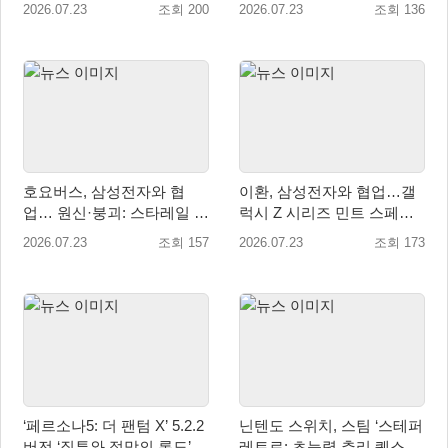
적극 행보!
티저 사이트 오픈
2026.07.23
조회 200
2026.07.23
조회 136
호요버스, 삼성전자와 협
이환, 삼성전자와 협업…갤
업… 원신·붕괴: 스타레일 갤
럭시 Z 시리즈 민트 스페셜
럭시 테마 출시
테마 제공
2026.07.23
조회 157
2026.07.23
조회 173
‘페르소나5: 더 팬텀 X’ 5.2.2
닌텐도 스위치, 스팀 ‘스테퍼
버전 ‘질투와 절망의 론도’ 7
레트로: 초능력 추리 퀘스트’