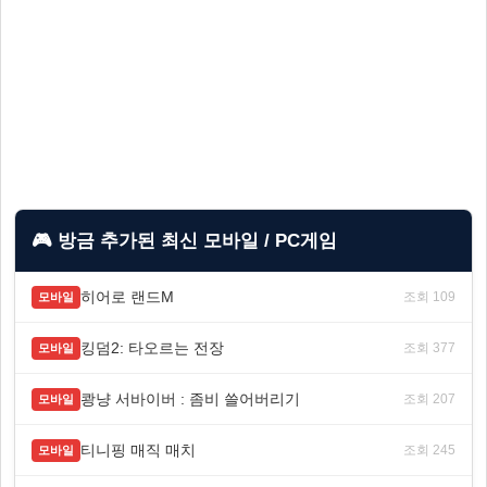
🎮 방금 추가된 최신 모바일 / PC게임
히어로 랜드M
조회 109
모바일
킹덤2: 타오르는 전장
조회 377
모바일
쾅냥 서바이버 : 좀비 쓸어버리기
조회 207
모바일
티니핑 매직 매치
조회 245
모바일