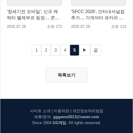
‘창세기전 모바일’, 신규 캐
‘SFCC 2026’, 인터내셔널컵
릭터 벨제부르 등장… 콘텐
추가… 가게야마 유카의 특
츠 업데이트 실시
별 훈련 카드 등장!
2026.07.28
조회 172
2026.07.28
조회 113
1
2
3
4
5
▶
끝
목록보기
사이트 소개
|
이용약관
|
개인정보처리방침
제휴/문의:
gggame2013@naver.com
Since 2004
GG게임
. All rights reserved.