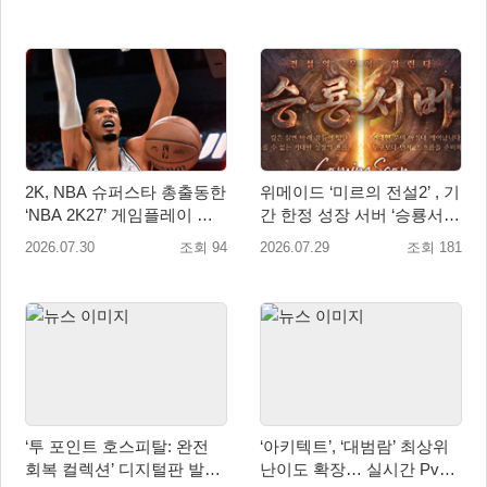
가
2K, NBA 슈퍼스타 총출동한
위메이드 ‘미르의 전설2’ , 기
‘NBA 2K27’ 게임플레이 트
간 한정 성장 서버 ‘승룡서
레일러 공개
버’ 사전 예약 실시
2026.07.30
조회 94
2026.07.29
조회 181
‘투 포인트 호스피탈: 완전
‘아키텍트’, ‘대범람’ 최상위
회복 컬렉션’ 디지털판 발매
난이도 확장… 실시간 PvP