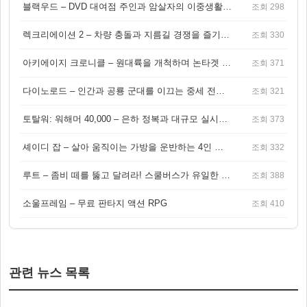
블랙우드 – DVD 대여점 주인과 암살자의 이중생활을 그린 3인칭 액션 스릴러 게임
조회 298
렉크리에이션 2 – 차량 충돌과 지름길 경쟁을 즐기는 오픈월드 아케이드 레이싱 게임
조회 330
아키에이지 크로니클 – 원대륙을 개척하며 논타겟 전투를 즐기는 오픈월드 MMORPG
조회 371
다이노로드 – 인간과 공룡 군대를 이끄는 중세 전략 액션 RPG
조회 321
토탈워: 워해머 40,000 – 은하 정복과 대규모 실시간 전투가 결합된 전략 게임!
조회 373
셰이디 잡 – 살아 움직이는 가방을 운반하는 4인 협동 물리 어드벤처 게임
조회 332
루트 – 좀비 떼를 뚫고 달려라! 스쿨버스가 유일한 집이 되는 4인 협동 생존 게임
조회 388
소울프레임 – 무료 판타지 액션 RPG
조회 410
관련 뉴스 목록