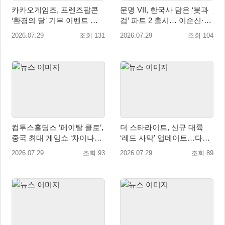
카카오게임즈, 프렌즈팝콘
문명 VII, 한국사 담은 ‘붓과
‘환경의 달’ 기부 이벤트 성
검’ 파트 2 출시… 이순신·고
료…수달 서식지 보전 위해
려·조선 추가
2026.07.29
조회 131
2026.07.29
조회 104
WWF에 기부
컴투스홀딩스 ‘페이탈 클로’,
더 스타라이트, 신규 대륙
중국 최대 게임쇼 ‘차이나조
‘레드 사막’ 업데이트…다섯
이 2026’ 참가
번째 대륙 개방
2026.07.29
조회 93
2026.07.29
조회 89