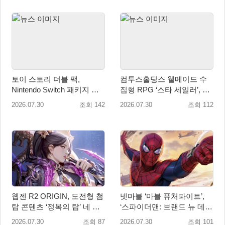
토이 스토리 더블 팩,
컴투스홀딩스 웰메이드 수
Nintendo Switch 패키지 예
집형 RPG ‘스타 세일러’, 여
약판매 시작
름맞이 대규모 업데이트
2026.07.30
조회 142
2026.07.30
조회 112
웹젠 R2 ORIGIN, 도전형 첨
넷마블 ‘마블 퓨처파이트’,
탑 콘텐츠 ‘정복의 탑’ 네 번
‘스파이더맨: 브랜드 뉴 데
째 시즌 개최
이’ 업데이트…美 코믹콘 참
2026.07.30
조회 87
2026.07.30
조회 101