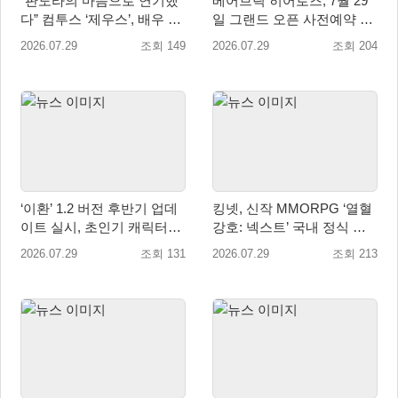
“판도라의 마음으로 연기했
베어브릭 히어로즈, 7월 29
다” 컴투스 ‘제우스’, 배우 박
일 그랜드 오픈 사전예약 시
지현의 ‘판도라’ 제작기 공개
작… 8월 말 오픈 예정
2026.07.29
조회 149
2026.07.29
조회 204
‘이환’ 1.2 버전 후반기 업데
킹넷, 신작 MMORPG ‘열혈
이트 실시, 초인기 캐릭터
강호: 넥스트’ 국내 정식 출
‘일로이’ 등장
시
2026.07.29
조회 131
2026.07.29
조회 213