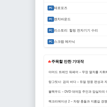
테로포즈
PC
랜치바운드
PC
리스토리: 힐링 전자기기 수리
PC
스크랩 메카닉
PC
🔥
주목할 만한 기대작
아머드 트레인 워페어 – 무장 열차를 지휘
랑그릿사: 검의 바다 – 듀얼 영웅 편성과 
블랙우드 – DVD 대여점 주인과 암살자의
렉크리에이션 2 – 차량 충돌과 지름길 경