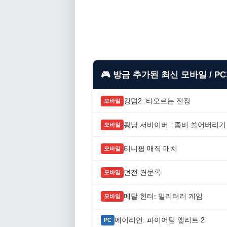
🎮 방금 추가된 최신 모바일 / P
킹덤2: 타오르는 전장
모바일
쾅냥 서바이버 : 좀비 쓸어버리기
모바일
티니핑 매직 매치
모바일
던전 견문록
모바일
메달 헌터: 밀리터리 게임
모바일
에이리언: 파이어팀 엘리트 2
PC