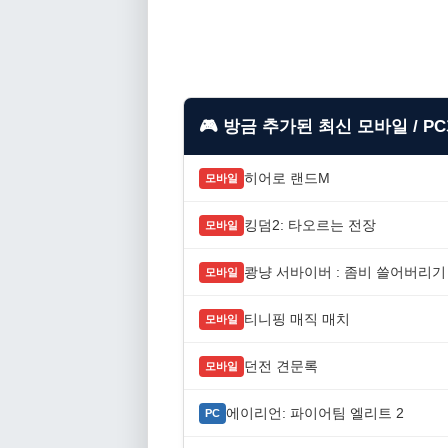
🎮 방금 추가된 최신 모바일 / P
히어로 랜드M
모바일
킹덤2: 타오르는 전장
모바일
쾅냥 서바이버 : 좀비 쓸어버리기
모바일
티니핑 매직 매치
모바일
던전 견문록
모바일
에이리언: 파이어팀 엘리트 2
PC