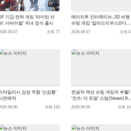
SF 기갑 전략 게임 ‘타이탄 러
에이치투 인터렉티브, 2D 비행
쉬: 서바이벌’ 국내 정식 출시
슈팅 게임 ‘칼라드리우스2/다크
엘레멘트’ 올 겨울 전 세계 출시
2026.08.07
조회 77
2026.08.07
조회 6
예정
스타일리시 감성 무협 ‘신검황’
전설적 액션 슈팅 게임의 부활!
사전예약
‘건즈: 더 듀얼’ 스팀(Steam) 8월
14일 정식 오픈
2026.08.06
조회 110
2026.08.05
조회 15