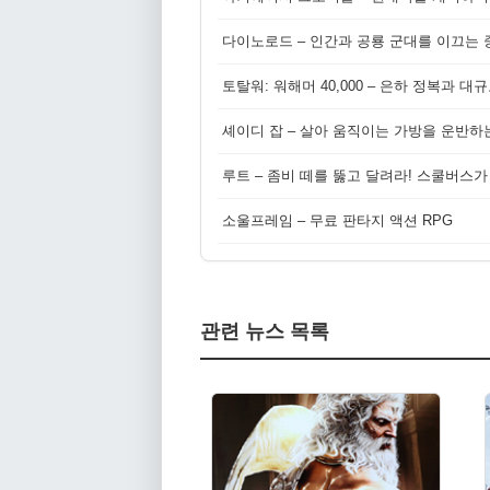
다이노로드 – 인간과 공룡 군대를 이끄는 중
토탈워: 워해머 40,000 – 은하 정복과 
셰이디 잡 – 살아 움직이는 가방을 운반하
루트 – 좀비 떼를 뚫고 달려라! 스쿨버스가
소울프레임 – 무료 판타지 액션 RPG
관련 뉴스 목록