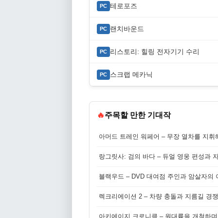
테로포즈
PC
랜치바운드
PC
리스토리: 힐링 전자기기 수리
PC
스크랩 메카닉
PC
🔥
주목할 만한 기대작
아머드 트레인 워페어 – 무장 열차를 지휘
랑그릿사: 검의 바다 – 듀얼 영웅 편성과 
블랙우드 – DVD 대여점 주인과 암살자의
렉크리에이션 2 – 차량 충돌과 지름길 경
아키에이지 크로니클 – 원대륙을 개척하며