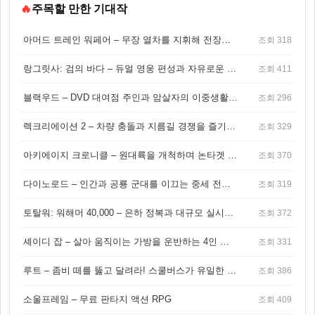
🔥
주목할 만한 기대작
아머드 트레인 워페어 – 무장 열차를 지휘해 전장을 돌파하는 생존 전투 게임
조회 318
랑그릿사: 검의 바다 – 듀얼 영웅 편성과 자유로운 탐험을 결합한 판타지 전략 RPG
조회 411
블랙우드 – DVD 대여점 주인과 암살자의 이중생활을 그린 3인칭 액션 스릴러 게임
조회 296
렉크리에이션 2 – 차량 충돌과 지름길 경쟁을 즐기는 오픈월드 아케이드 레이싱 게임
조회 329
아키에이지 크로니클 – 원대륙을 개척하며 논타겟 전투를 즐기는 오픈월드 MMORPG
조회 370
다이노로드 – 인간과 공룡 군대를 이끄는 중세 전략 액션 RPG
조회 319
토탈워: 워해머 40,000 – 은하 정복과 대규모 실시간 전투가 결합된 전략 게임!
조회 372
셰이디 잡 – 살아 움직이는 가방을 운반하는 4인 협동 물리 어드벤처 게임
조회 331
루트 – 좀비 떼를 뚫고 달려라! 스쿨버스가 유일한 집이 되는 4인 협동 생존 게임
조회 386
소울프레임 – 무료 판타지 액션 RPG
조회 409