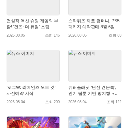
전설적 액션 슈팅 게임의 부
스타워즈 제로 컴퍼니, PS5
활! ‘건즈: 더 듀얼’ 스팀
패키지 예약판매 8월 6일 시
(Steam) 8월 14일 정식 오픈
작... 8월 27일 국내 정식 발
2026.08.05
조회 146
2026.08.05
조회 83
매
‘로그W: 리메인즈 오브 갓’,
슈퍼플래닛 ‘던전 견문록’,
사전예약 시작
인기 웹툰 기반 방치형 RPG
로 글로벌 정식 출시
2026.08.04
조회 200
2026.08.04
조회 122