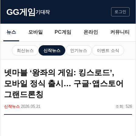
GG게임
기대작
로그인
뉴스
모바일
PC게임
온라인
커뮤니티
최신뉴스
신작뉴스
인기뉴스
이벤트 소식
넷마블 ‘왕좌의 게임: 킹스로드’,
모바일 정식 출시… 구글·앱스토어
그랜드론칭
신작뉴스
2026.05.21
조회: 526