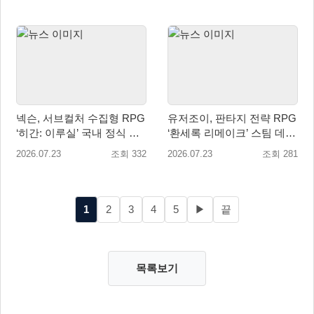
넥슨, 서브컬처 수집형 RPG
유저조이, 판타지 전략 RPG
‘히간: 이루실’ 국내 정식 출
‘환세록 리메이크’ 스팀 데모
시
무료 배포
2026.07.23
조회 332
2026.07.23
조회 281
1
2
3
4
5
▶
끝
목록보기