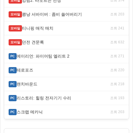
킹덤2: 타오르는 전장
조회 374
모바일
쾅냥 서바이버 : 좀비 쓸어버리기
조회 203
모바일
티니핑 매직 매치
조회 241
모바일
던전 견문록
조회 632
모바일
에이리언: 파이어팀 엘리트 2
조회 271
PC
테로포즈
조회 220
PC
랜치바운드
조회 218
PC
리스토리: 힐링 전자기기 수리
조회 193
PC
스크랩 메카닉
조회 203
PC