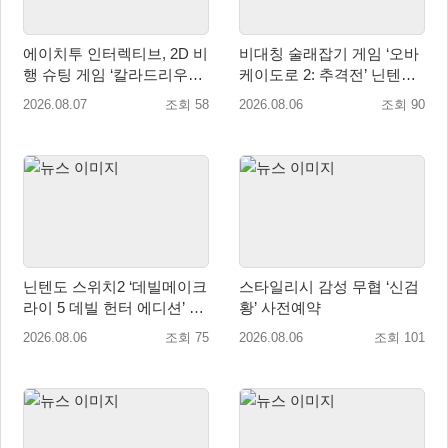
에이치투 인터렉티브, 2D 비
비대칭 술래잡기 게임 ‘오바
행 슈팅 게임 ‘칼라드리우스
케이도로 2: 추격전’ 닌텐도
2/다크 엘레멘트’ 올 겨울 전
eShop 출시
2026.08.07
조회 58
2026.08.06
조회 90
세계 출시 예정
닌텐도 스위치2 ‘데빌메이크
스타일리시 감성 무협 ‘신검
라이 5 데빌 헌터 에디션’ 패
황’ 사전예약
키지 제품 8월 7일 예약판매
2026.08.06
조회 75
2026.08.06
조회 101
개시