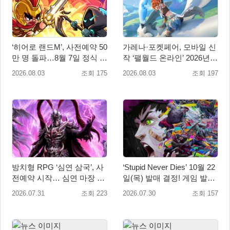
‘히어로 랜드M’, 사전예약 50
가레나·포켓페어, 모바일 신
만 명 돌파…8월 7일 정식 출
작 ‘팰월드 온라인’ 2026년
시
출시 예정
2026.08.03
조회 175
2026.08.03
조회 197
방치형 RPG ‘심연 삼국’, 사
‘Stupid Never Dies’ 10월 22
전예약 시작… 심연 마장 수
일(목) 발매 결정! 게임 발매
집·육성 예고
에 앞서 주제가 음원 선공개
2026.07.31
조회 223
2026.07.30
조회 157
예정!