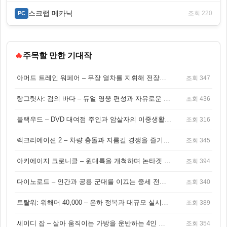
스크랩 메카닉
조회 220
PC
🔥
주목할 만한 기대작
아머드 트레인 워페어 – 무장 열차를 지휘해 전장을 돌파하는 생존 전투 게임
조회 347
랑그릿사: 검의 바다 – 듀얼 영웅 편성과 자유로운 탐험을 결합한 판타지 전략 RPG
조회 436
블랙우드 – DVD 대여점 주인과 암살자의 이중생활을 그린 3인칭 액션 스릴러 게임
조회 316
렉크리에이션 2 – 차량 충돌과 지름길 경쟁을 즐기는 오픈월드 아케이드 레이싱 게임
조회 345
아키에이지 크로니클 – 원대륙을 개척하며 논타겟 전투를 즐기는 오픈월드 MMORPG
조회 394
다이노로드 – 인간과 공룡 군대를 이끄는 중세 전략 액션 RPG
조회 340
토탈워: 워해머 40,000 – 은하 정복과 대규모 실시간 전투가 결합된 전략 게임!
조회 389
셰이디 잡 – 살아 움직이는 가방을 운반하는 4인 협동 물리 어드벤처 게임
조회 354