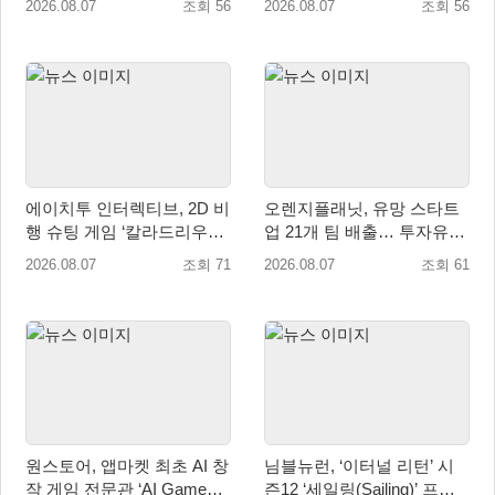
2026.08.07
조회 56
2026.08.07
조회 56
에이치투 인터렉티브, 2D 비
오렌지플래닛, 유망 스타트
행 슈팅 게임 ‘칼라드리우스
업 21개 팀 배출… 투자유치∙
2/다크 엘레멘트’ 올 겨울 전
매출성장 성과 눈길
2026.08.07
조회 71
2026.08.07
조회 61
세계 출시 예정
원스토어, 앱마켓 최초 AI 창
님블뉴런, ‘이터널 리턴’ 시
작 게임 전문관 ‘AI Games’
즌12 ‘세일링(Sailing)’ 프리