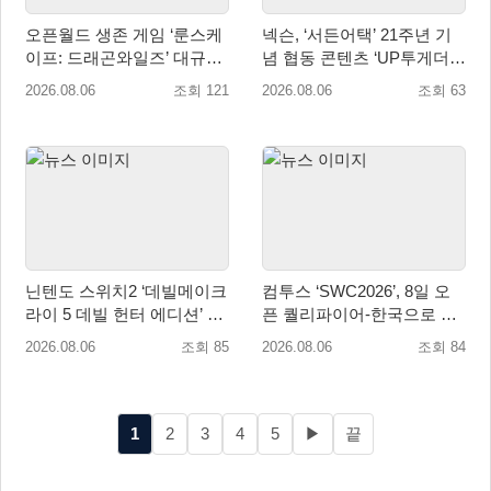
오픈월드 생존 게임 ‘룬스케
넥슨, ‘서든어택’ 21주년 기
이프: 드래곤와일즈’ 대규모
념 협동 콘텐츠 ‘UP투게더’
유저 편의성 개선 및 사이드
업데이트
2026.08.06
조회 121
2026.08.06
조회 63
퀘스트 업데이트
닌텐도 스위치2 ‘데빌메이크
컴투스 ‘SWC2026’, 8일 오
라이 5 데빌 헌터 에디션’ 패
픈 퀄리파이어-한국으로 시
키지 제품 8월 7일 예약판매
즌 개막!
2026.08.06
조회 85
2026.08.06
조회 84
개시
1
2
3
4
5
▶
끝