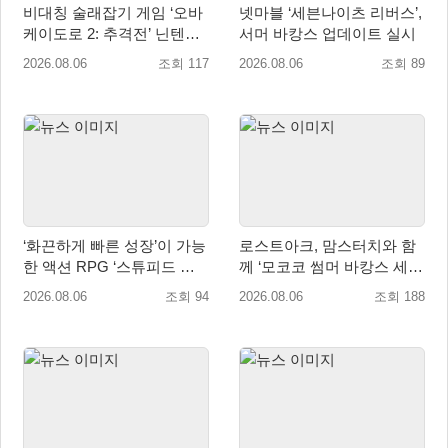
비대칭 술래잡기 게임 ‘오바
넷마블 ‘세븐나이츠 리버스’,
케이도로 2: 추격전’ 닌텐도
서머 바캉스 업데이트 실시
eShop 출시
2026.08.06
조회 117
2026.08.06
조회 89
‘화끈하게 빠른 성장’이 가능
로스트아크, 맘스터치와 함
한 액션 RPG ‘스튜피드 네
께 ‘모코코 썸머 바캉스 세
버 다이즈’ 패키지판 예약판
트’ 출시
2026.08.06
조회 94
2026.08.06
조회 188
매 개시