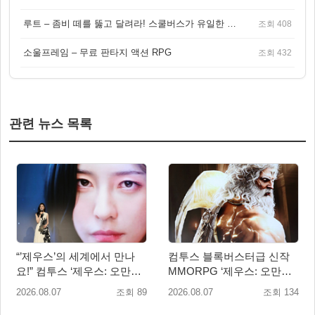
루트 – 좀비 떼를 뚫고 달려라! 스쿨버스가 유일한 집이 되는 4인 협동 생존 게임
조회 408
소울프레임 – 무료 판타지 액션 RPG
조회 432
관련 뉴스 목록
“’제우스’의 세계에서 만나
컴투스 블록버스터급 신작
요!” 컴투스 ‘제우스: 오만의
MMORPG ‘제우스: 오만의
신’ 쇼케이스 찾은 배우 박지
신’, 8월 26일 출시!
2026.08.07
조회 89
2026.08.07
조회 134
현