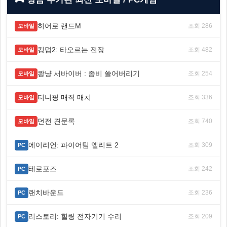
히어로 랜드M
조회 286
모바일
킹덤2: 타오르는 전장
조회 482
모바일
쾅냥 서바이버 : 좀비 쓸어버리기
조회 254
모바일
티니핑 매직 매치
조회 336
모바일
던전 견문록
조회 740
모바일
에이리언: 파이어팀 엘리트 2
조회 309
PC
테로포즈
조회 242
PC
랜치바운드
조회 236
PC
리스토리: 힐링 전자기기 수리
조회 209
PC