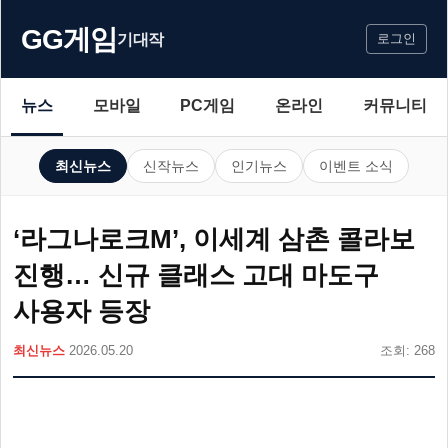
GG게임
기대작
로그인
뉴스
모바일
PC게임
온라인
커뮤니티
최신뉴스
신작뉴스
인기뉴스
이벤트 소식
‘라그나로크M’, 이세계 삼촌 콜라보
진행… 신규 클래스 고대 마도구
사용자 등장
최신뉴스
2026.05.20
조회: 268