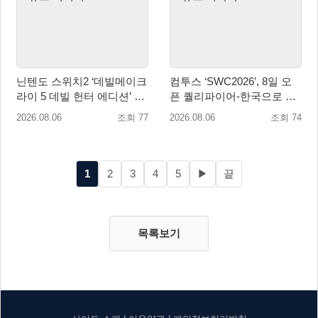
닌텐도 스위치2 ‘데빌메이크
컴투스 ‘SWC2026’, 8일 오
라이 5 데빌 헌터 에디션’ 패
픈 퀄리파이어-한국으로 시
키지 제품 8월 7일 예약판매
즌 개막!
2026.08.06
조회 77
2026.08.06
조회 74
개시
1
2
3
4
5
▶
끝
목록보기