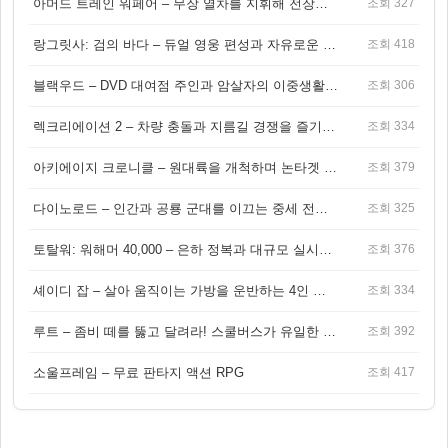
아머드 트레인 워페어 – 무장 열차를 지휘해 전장을 돌파하는 생존 전투 게임
조회 327
랑그릿사: 검의 바다 – 듀얼 영웅 편성과 자유로운 탐험을 결합한 판타지 전략 RPG
조회 418
블랙우드 – DVD 대여점 주인과 암살자의 이중생활을 그린 3인칭 액션 스릴러 게임
조회 306
렉크리에이션 2 – 차량 충돌과 지름길 경쟁을 즐기는 오픈월드 아케이드 레이싱 게임
조회 334
아키에이지 크로니클 – 원대륙을 개척하며 논타겟 전투를 즐기는 오픈월드 MMORPG
조회 379
다이노로드 – 인간과 공룡 군대를 이끄는 중세 전략 액션 RPG
조회 325
토탈워: 워해머 40,000 – 은하 정복과 대규모 실시간 전투가 결합된 전략 게임!
조회 376
셰이디 잡 – 살아 움직이는 가방을 운반하는 4인 협동 물리 어드벤처 게임
조회 334
루트 – 좀비 떼를 뚫고 달려라! 스쿨버스가 유일한 집이 되는 4인 협동 생존 게임
조회 392
소울프레임 – 무료 판타지 액션 RPG
조회 417