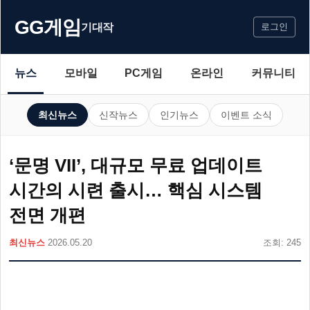
GG게임
기대작
로그인
뉴스
모바일
PC게임
온라인
커뮤니티
최신뉴스
신작뉴스
인기뉴스
이벤트 소식
‘문명 VII’, 대규모 무료 업데이트
시간의 시련 출시… 핵심 시스템
전면 개편
최신뉴스
2026.05.20
조회: 245