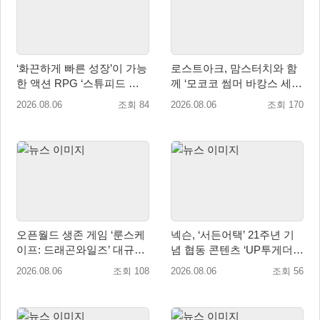
‘화끈하게 빠른 성장’이 가능
로스트아크, 맘스터치와 함
한 액션 RPG ‘스튜피드 네
께 ‘모코코 썸머 바캉스 세
버 다이즈’ 패키지판 예약판
트’ 출시
2026.08.06
조회 84
2026.08.06
조회 170
매 개시
오픈월드 생존 게임 ‘룬스케
넥슨, ‘서든어택’ 21주년 기
이프: 드래곤와일즈’ 대규모
념 협동 콘텐츠 ‘UP투게더’
유저 편의성 개선 및 사이드
업데이트
2026.08.06
조회 108
2026.08.06
조회 56
퀘스트 업데이트