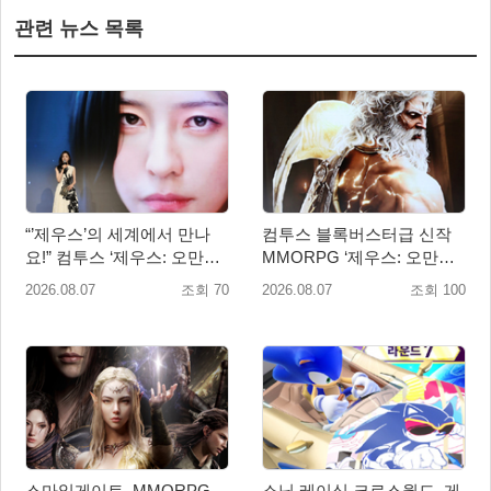
관련 뉴스 목록
“’제우스’의 세계에서 만나
컴투스 블록버스터급 신작
요!” 컴투스 ‘제우스: 오만의
MMORPG ‘제우스: 오만의
신’ 쇼케이스 찾은 배우 박지
신’, 8월 26일 출시!
2026.08.07
조회 70
2026.08.07
조회 100
현
스마일게이트, MMORPG
소닉 레이싱 크로스월드, 게