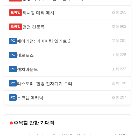
티니핑 매직 매치
조회 265
모바일
던전 견문록
조회 662
모바일
에이리언: 파이어팀 엘리트 2
조회 281
PC
테로포즈
조회 225
PC
랜치바운드
조회 222
PC
리스토리: 힐링 전자기기 수리
조회 198
PC
스크랩 메카닉
조회 207
PC
🔥
주목할 만한 기대작