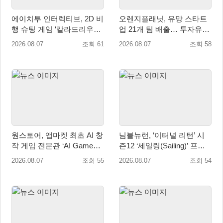
에이치투 인터렉티브, 2D 비
오렌지플래닛, 유망 스타트
행 슈팅 게임 ‘칼라드리우스
업 21개 팀 배출… 투자유치∙
2/다크 엘레멘트’ 올 겨울 전
매출성장 성과 눈길
2026.08.07
조회 61
2026.08.07
조회 58
세계 출시 예정
원스토어, 앱마켓 최초 AI 창
님블뉴런, ‘이터널 리턴’ 시
작 게임 전문관 ‘AI Games’
즌12 ‘세일링(Sailing)’ 프리
오픈
시즌 시작
2026.08.07
조회 55
2026.08.07
조회 54