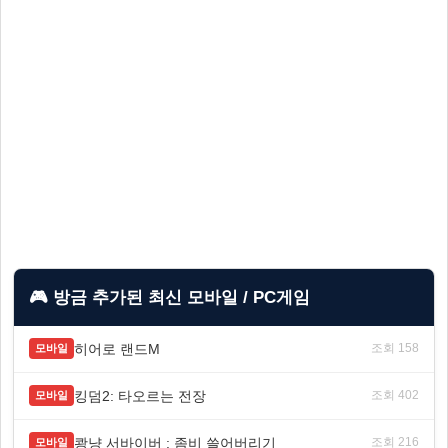
🎮 방금 추가된 최신 모바일 / PC게임
히어로 랜드M
조회 158
모바일
킹덤2: 타오르는 전장
조회 402
모바일
쾅냥 서바이버 : 좀비 쓸어버리기
조회 216
모바일