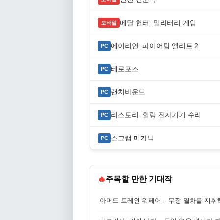
메달 헌터: 밀리터리 게임
모바일
에이리언: 파이어팀 엘리트 2
PC
테로포즈
PC
랜치바운드
PC
리스토리: 힐링 전자기기 수리
PC
스크랩 메카닉
PC
🔥
주목할 만한 기대작
아머드 트레인 워페어 – 무장 열차를 지휘