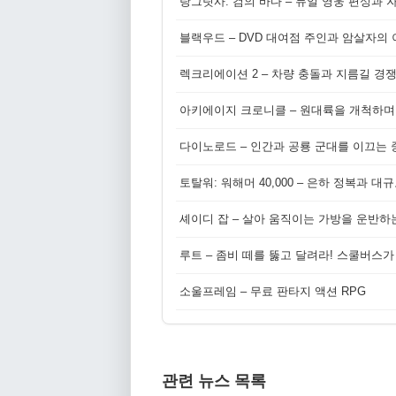
랑그릿사: 검의 바다 – 듀얼 영웅 편성과 
블랙우드 – DVD 대여점 주인과 암살자의
렉크리에이션 2 – 차량 충돌과 지름길 경
아키에이지 크로니클 – 원대륙을 개척하며
다이노로드 – 인간과 공룡 군대를 이끄는 중
토탈워: 워해머 40,000 – 은하 정복과 
셰이디 잡 – 살아 움직이는 가방을 운반하
루트 – 좀비 떼를 뚫고 달려라! 스쿨버스가
소울프레임 – 무료 판타지 액션 RPG
관련 뉴스 목록