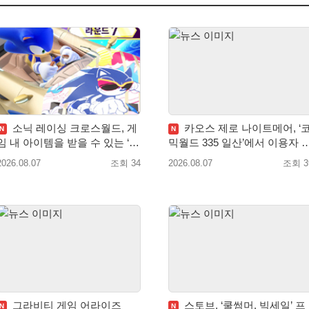
소닉 레이싱 크로스월드, 게
카오스 제로 나이트메어, ‘
N
N
임 내 아이템을 받을 수 있는 ‘레
믹월드 335 일산’에서 이용자 
전드 대회 라운드 7’ 개최!
통 예고
2026.08.07
조회 34
2026.08.07
조회 3
그라비티 게임 어라이즈
스토브, ‘쿨썸머, 빅세일’ 프
N
N