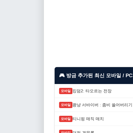
🎮 방금 추가된 최신 모바일 / P
킹덤2: 타오르는 전장
모바일
쾅냥 서바이버 : 좀비 쓸어버리기
모바일
티니핑 매직 매치
모바일
던전 견문록
모바일