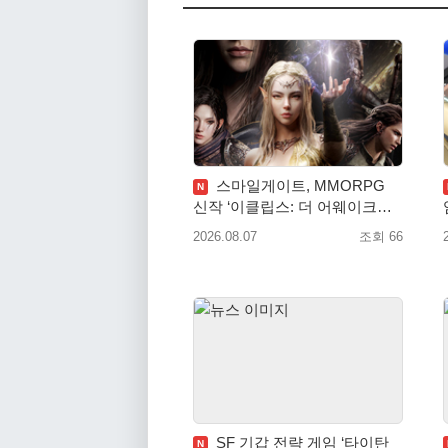
스마일게이트, MMORPG
N
신작 ‘이클립스: 더 어웨이크닝’
9월 10일 론칭!
2026.08.07
조회 66
SF 기갑 전략 게임 ‘타이탄
N