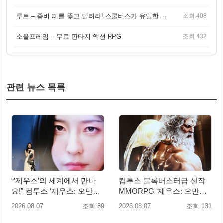
루트 – 좀비 떼를 뚫고 달려라! 스쿨버스가 유일한 집이 되는 4인 협동 생존 게임
조회 408
소울프레임 – 무료 판타지 액션 RPG
조회 432
관련 뉴스 목록
“’제우스’의 세계에서 만나
컴투스 블록버스터급 신작
요!” 컴투스 ‘제우스: 오만의
MMORPG ‘제우스: 오만의
신’ 쇼케이스 찾은 배우 박지
신’, 8월 26일 출시!
2026.08.07
조회 89
2026.08.07
조회 131
현