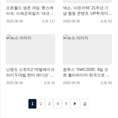
오픈월드 생존 게임 ‘룬스케
넥슨, ‘서든어택’ 21주년 기
이프: 드래곤와일즈’ 대규모
념 협동 콘텐츠 ‘UP투게더’
유저 편의성 개선 및 사이드
업데이트
2026.08.06
조회 117
2026.08.06
조회 62
퀘스트 업데이트
닌텐도 스위치2 ‘데빌메이크
컴투스 ‘SWC2026’, 8일 오
라이 5 데빌 헌터 에디션’ 패
픈 퀄리파이어-한국으로 시
키지 제품 8월 7일 예약판매
즌 개막!
2026.08.06
조회 81
2026.08.06
조회 84
개시
1
2
3
4
5
▶
끝