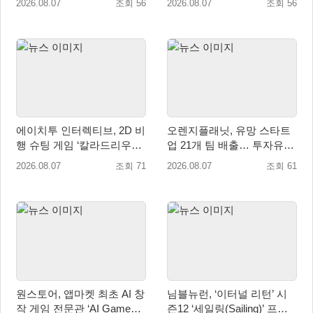
2026.08.07
조회 56
2026.08.07
조회 56
에이치투 인터렉티브, 2D 비
오렌지플래닛, 유망 스타트
행 슈팅 게임 ‘칼라드리우스
업 21개 팀 배출… 투자유치∙
2/다크 엘레멘트’ 올 겨울 전
매출성장 성과 눈길
2026.08.07
조회 71
2026.08.07
조회 61
세계 출시 예정
원스토어, 앱마켓 최초 AI 창
님블뉴런, ‘이터널 리턴’ 시
작 게임 전문관 ‘AI Games’
즌12 ‘세일링(Sailing)’ 프리