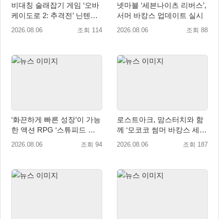
비대칭 술래잡기 게임 ‘오바
넷마블 ‘세븐나이츠 리버스’,
케이도로 2: 추격전’ 닌텐도
서머 바캉스 업데이트 실시
eShop 출시
2026.08.06
조회 114
2026.08.06
조회 88
‘화끈하게 빠른 성장’이 가능
로스트아크, 맘스터치와 함
한 액션 RPG ‘스튜피드 네
께 ‘모코코 썸머 바캉스 세
버 다이즈’ 패키지판 예약판
트’ 출시
2026.08.06
조회 94
2026.08.06
조회 187
매 개시