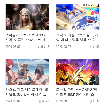
스마일게이트, MMORPG
소닉 레이싱 크로스월드, 게
신작 ‘이클립스: 더 어웨이크
임 내 아이템을 받을 수 있는
닝’ 9월 10일 론칭!
‘레전드 대회 라운드 7’ 개최!
2026.08.07
조회 248
2026.08.07
조회 63
카오스 제로 나이트메어, ‘코
모바일 파밍 MMORPG ‘히
믹월드 335 일산’에서 이용
어로 랜드M’ 정식 서비스 돌
자 소통 예고
입
2026.08.07
조회 72
2026.08.07
조회 97