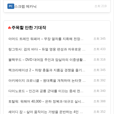
스크랩 메카닉
조회 219
PC
🔥
주목할 만한 기대작
아머드 트레인 워페어 – 무장 열차를 지휘해 전장을 돌파하는 생존 전투 게임
조회 345
랑그릿사: 검의 바다 – 듀얼 영웅 편성과 자유로운 탐험을 결합한 판타지 전략 RPG
조회 433
블랙우드 – DVD 대여점 주인과 암살자의 이중생활을 그린 3인칭 액션 스릴러 게임
조회 316
렉크리에이션 2 – 차량 충돌과 지름길 경쟁을 즐기는 오픈월드 아케이드 레이싱 게임
조회 345
아키에이지 크로니클 – 원대륙을 개척하며 논타겟 전투를 즐기는 오픈월드 MMORPG
조회 392
다이노로드 – 인간과 공룡 군대를 이끄는 중세 전략 액션 RPG
조회 340
토탈워: 워해머 40,000 – 은하 정복과 대규모 실시간 전투가 결합된 전략 게임!
조회 388
셰이디 잡 – 살아 움직이는 가방을 운반하는 4인 협동 물리 어드벤처 게임
조회 352