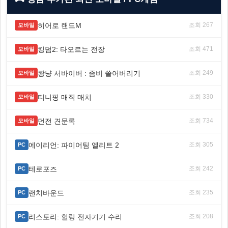
히어로 랜드M
조회 267
모바일
킹덤2: 타오르는 전장
조회 471
모바일
쾅냥 서바이버 : 좀비 쓸어버리기
조회 249
모바일
티니핑 매직 매치
조회 330
모바일
던전 견문록
조회 734
모바일
에이리언: 파이어팀 엘리트 2
조회 305
PC
테로포즈
조회 242
PC
랜치바운드
조회 235
PC
리스토리: 힐링 전자기기 수리
조회 208
PC