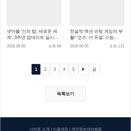
넷마블 ‘신의 탑: 새로운 세
전설적 액션 슈팅 게임의 부
계’, 3주년 업데이트 실시…
활! ‘건즈: 더 듀얼’ 스팀
신규 가주 ‘연 이랑’ 등장
(Steam) 8월 14일 정식 오픈
2026.08.05
조회 69
2026.08.05
조회 132
1
2
3
4
5
▶
끝
목록보기
사이트 소개
|
이용약관
|
개인정보처리방침