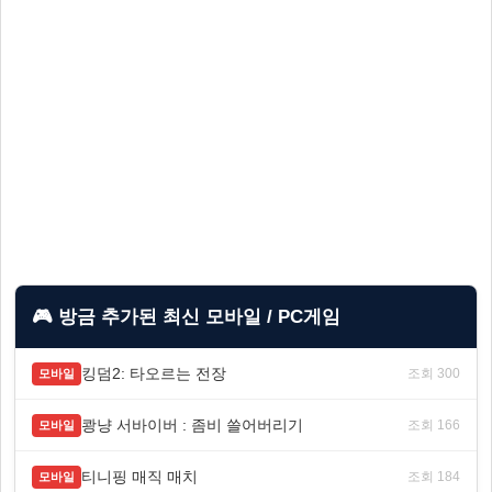
🎮 방금 추가된 최신 모바일 / PC게임
킹덤2: 타오르는 전장
조회 300
모바일
쾅냥 서바이버 : 좀비 쓸어버리기
조회 166
모바일
티니핑 매직 매치
조회 184
모바일