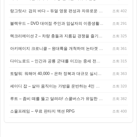
랑그릿사: 검의 바다 – 듀얼 영웅 편성과 자유로운 탐험을 결합한 판타지 전략 RPG
조회 402
블랙우드 – DVD 대여점 주인과 암살자의 이중생활을 그린 3인칭 액션 스릴러 게임
조회 291
렉크리에이션 2 – 차량 충돌과 지름길 경쟁을 즐기는 오픈월드 아케이드 레이싱 게임
조회 325
아키에이지 크로니클 – 원대륙을 개척하며 논타겟 전투를 즐기는 오픈월드 MMORPG
조회 361
다이노로드 – 인간과 공룡 군대를 이끄는 중세 전략 액션 RPG
조회 315
토탈워: 워해머 40,000 – 은하 정복과 대규모 실시간 전투가 결합된 전략 게임!
조회 363
셰이디 잡 – 살아 움직이는 가방을 운반하는 4인 협동 물리 어드벤처 게임
조회 320
루트 – 좀비 떼를 뚫고 달려라! 스쿨버스가 유일한 집이 되는 4인 협동 생존 게임
조회 382
소울프레임 – 무료 판타지 액션 RPG
조회 400