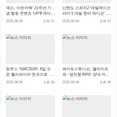
넥슨, ‘서든어택’ 21주년 기
닌텐도 스위치2 ‘데빌메이크
념 협동 콘텐츠 ‘UP투게더’
라이 5 데빌 헌터 에디션’ 패
업데이트
키지 제품 8월 7일 예약판매
2026.08.06
조회 51
2026.08.06
조회 67
개시
컴투스 ‘SWC2026’, 8일 오
에이트스튜디오, ‘블라이트
픈 퀄리파이어-한국으로 시
워 : 방치형 RPG’ 양대 마켓
즌 개막!
인기 순위 1위 달성
2026.08.06
조회 60
2026.08.06
조회 56