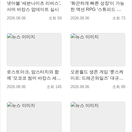
넷마블 ‘세븐나이츠 리버스’,
‘화끈하게 빠른 성장’이 가능
서머 바캉스 업데이트 실시
한 액션 RPG ‘스튜피드 네
버 다이즈’ 패키지판 예약판
2026.08.06
조회 59
2026.08.06
조회 73
매 개시
로스트아크, 맘스터치와 함
오픈월드 생존 게임 ‘룬스케
께 ‘모코코 썸머 바캉스 세
이프: 드래곤와일즈’ 대규모
트’ 출시
유저 편의성 개선 및 사이드
2026.08.06
조회 145
2026.08.06
조회 89
퀘스트 업데이트