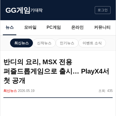
GG게임
기대작
로그인
뉴스
모바일
PC게임
온라인
커뮤니티
최신뉴스
신작뉴스
인기뉴스
이벤트 소식
반디의 요리, MSX 전용
퍼즐드롭게임으로 출시… PlayX4서
첫 공개
최신뉴스
2026.05.19
조회: 435