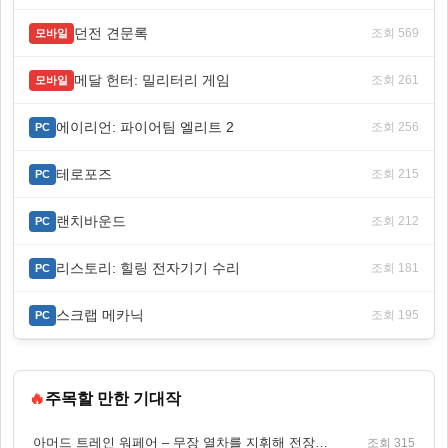
던전 견문록
조회 569
모바일
메달 헌터: 밀리터리 게임
조회 261
모바일
에이리언: 파이어팀 엘리트 2
조회 256
PC
테로포즈
조회 215
PC
랜치바운드
조회 212
PC
리스토리: 힐링 전자기기 수리
조회 181
PC
스크랩 메카닉
조회 195
PC
🔥
주목할 만한 기대작
아머드 트레인 워페어 – 무장 열차를 지휘해 전장을 돌파하는 생존 전투 게임
조회 315