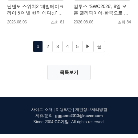
닌텐도 스위치2 ‘데빌메이크
컴투스 ‘SWC2026’, 8일 오
라이 5 데빌 헌터 에디션’ 패
픈 퀄리파이어-한국으로 시
키지 제품 8월 7일 예약판매
즌 개막!
2026.08.06
조회 81
2026.08.06
조회 84
개시
1
2
3
4
5
▶
끝
목록보기
사이트 소개
|
이용약관
|
개인정보처리방침
제휴/문의:
gggame2013@naver.com
Since 2004
GG게임
. All rights reserved.