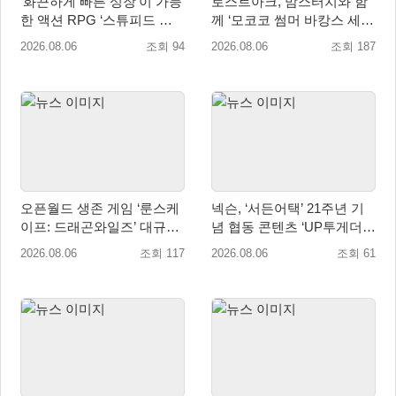
‘화끈하게 빠른 성장’이 가능
로스트아크, 맘스터치와 함
한 액션 RPG ‘스튜피드 네
께 ‘모코코 썸머 바캉스 세
버 다이즈’ 패키지판 예약판
트’ 출시
2026.08.06
조회 94
2026.08.06
조회 187
매 개시
오픈월드 생존 게임 ‘룬스케
넥슨, ‘서든어택’ 21주년 기
이프: 드래곤와일즈’ 대규모
념 협동 콘텐츠 ‘UP투게더’
유저 편의성 개선 및 사이드
업데이트
2026.08.06
조회 117
2026.08.06
조회 61
퀘스트 업데이트