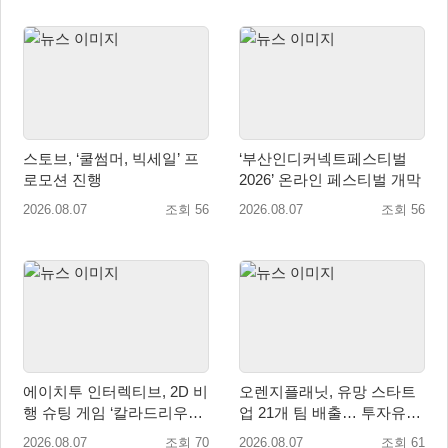
스토브, ‘쿨썸머, 빅세일’ 프
‘부산인디커넥트페스티벌
로모션 진행
2026’ 온라인 페스티벌 개막
2026.08.07
조회 56
2026.08.07
조회 56
에이치투 인터렉티브, 2D 비
오렌지플래닛, 유망 스타트
행 슈팅 게임 ‘칼라드리우스
업 21개 팀 배출… 투자유치∙
2/다크 엘레멘트’ 올 겨울 전
매출성장 성과 눈길
2026.08.07
조회 70
2026.08.07
조회 61