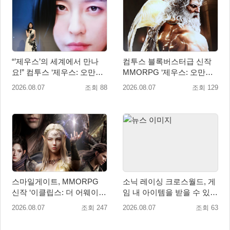
“’제우스’의 세계에서 만나
컴투스 블록버스터급 신작
요!” 컴투스 ‘제우스: 오만의
MMORPG ‘제우스: 오만의
신’ 쇼케이스 찾은 배우 박지
신’, 8월 26일 출시!
2026.08.07
조회 88
2026.08.07
조회 129
현
스마일게이트, MMORPG
소닉 레이싱 크로스월드, 게
신작 ‘이클립스: 더 어웨이크
임 내 아이템을 받을 수 있는
닝’ 9월 10일 론칭!
‘레전드 대회 라운드 7’ 개최!
2026.08.07
조회 247
2026.08.07
조회 63