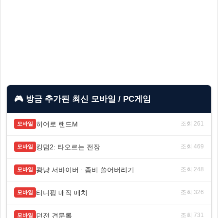
🎮 방금 추가된 최신 모바일 / PC게임
히어로 랜드M
조회 261
모바일
킹덤2: 타오르는 전장
조회 469
모바일
쾅냥 서바이버 : 좀비 쓸어버리기
조회 248
모바일
티니핑 매직 매치
조회 326
모바일
던전 견문록
조회 731
모바일