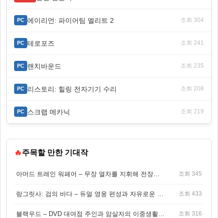
에이리언: 파이어팀 엘리트 2
조회 304
PC
테로포즈
조회 241
PC
랜치바운드
조회 235
PC
리스토리: 힐링 전자기기 수리
조회 208
PC
스크랩 메카닉
조회 219
PC
🔥
주목할 만한 기대작
아머드 트레인 워페어 – 무장 열차를 지휘해 전장을 돌파하는 생존 전투 게임
조회 345
랑그릿사: 검의 바다 – 듀얼 영웅 편성과 자유로운 탐험을 결합한 판타지 전략 RPG
조회 433
블랙우드 – DVD 대여점 주인과 암살자의 이중생활을 그린 3인칭 액션 스릴러 게임
조회 316