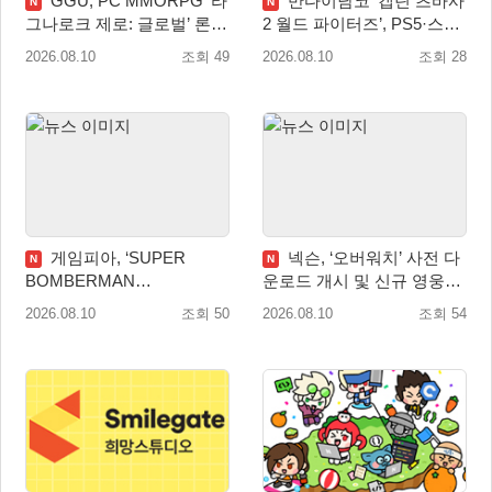
GGU, PC MMORPG ‘라
반다이남코 ‘캡틴 츠바사
N
N
그나로크 제로: 글로벌’ 론칭
2 월드 파이터즈’, PS5·스위
전 유저 소통에 주목!
치 패키지 선주문 실시
2026.08.10
조회 49
2026.08.10
조회 28
게임피아, ‘SUPER
넥슨, ‘오버워치’ 사전 다
N
N
BOMBERMAN
운로드 개시 및 신규 영웅
COLLECTION’ PS5·스위치
‘디몬(D.Mon)’ 공개!
2026.08.10
조회 50
2026.08.10
조회 54
패키지 예약판매 실시