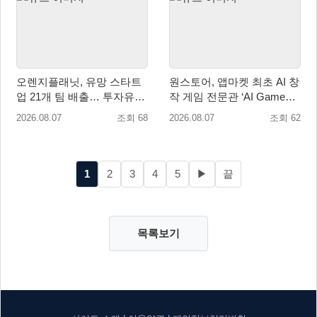
오렌지플래닛, 유망 스타트
원스토어, 앱마켓 최초 AI 창
업 21개 팀 배출… 투자유치∙
작 게임 전문관 ‘AI Games’
매출성장 성과 눈길
오픈
2026.08.07
조회 68
2026.08.07
조회 62
1
2
3
4
5
▶
끝
목록보기