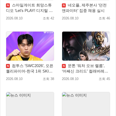
스마일게이트 희망스튜
네오플, 제주본사 ‘던전
N
N
디오 ‘Let’s PLAY! 디지털 창
앤파이터’ 집중 채용 실시
작 탐험대’ 참여 기관 및 멘
2026.08.10
조회 42
2026.08.10
조회 46
토 모집
컴투스 ‘SWC2026’, 오픈
문톤 ‘워처 오브 렐름’,
N
N
퀄리파이어-한국 1위 SKIT
‘어쌔신 크리드’ 컬래버레이
월드 파이널 진출!
션 8월 20일 실시
2026.08.10
조회 38
2026.08.10
조회 45