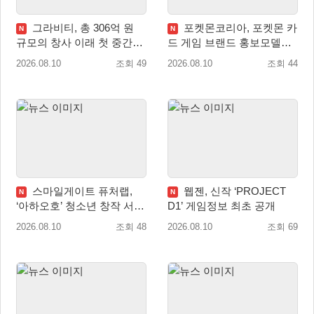
그라비티, 총 306억 원
포켓몬코리아, 포켓몬 카
N
N
규모의 창사 이래 첫 중간배
드 게임 브랜드 홍보모델로
당 확정
배우 변우석 선정!
2026.08.10
조회 49
2026.08.10
조회 44
스마일게이트 퓨처랩,
웹젠, 신작 ‘PROJECT
N
N
‘아하오호’ 청소년 창작 서포
D1’ 게임정보 최초 공개
터즈 ‘아크크’ 1기 발족
2026.08.10
조회 48
2026.08.10
조회 69