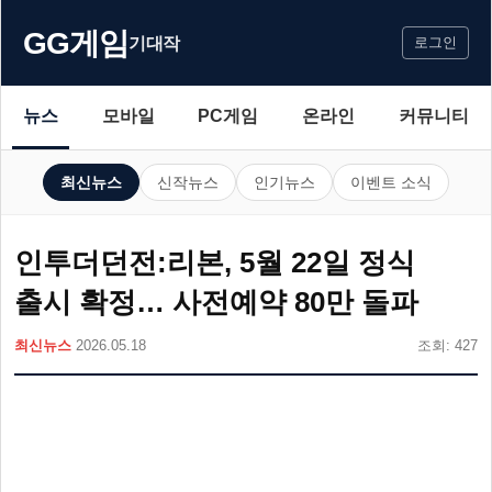
GG게임
기대작
로그인
뉴스
모바일
PC게임
온라인
커뮤니티
최신뉴스
신작뉴스
인기뉴스
이벤트 소식
인투더던전:리본, 5월 22일 정식
출시 확정… 사전예약 80만 돌파
최신뉴스
2026.05.18
조회: 427