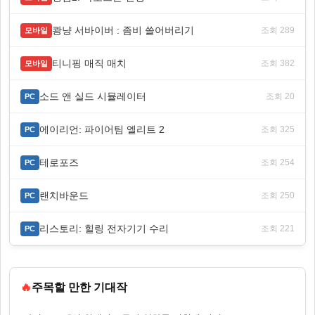
쾅냥 서바이버 : 좀비 쓸어버리기
조회 289
모바일
티니핑 매직 매치
조회 382
모바일
소드 앤 실드 시뮬레이터
조회 20
PC
에이리언: 파이어팀 엘리트 2
조회 325
PC
테로포즈
조회 254
PC
랜치바운드
조회 250
PC
리스토리: 힐링 전자기기 수리
조회 221
PC
🔥
주목할 만한 기대작