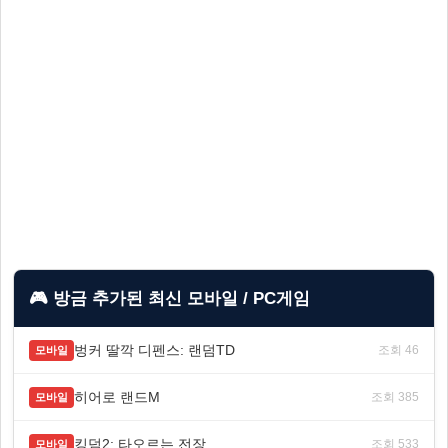
🎮 방금 추가된 최신 모바일 / PC게임
벙커 딸깍 디펜스: 랜덤TD
조회 46
모바일
히어로 랜드M
조회 385
모바일
킹덤2: 타오르는 전장
조회 533
모바일