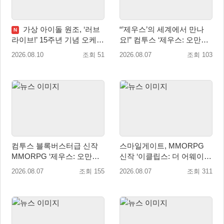
가상 아이돌 원조, ‘러브
“’제우스’의 세계에서 만나
N
라이브!’ 15주년 기념 오케스
요!” 컴투스 ‘제우스: 오만의
트라 콘서트 10월 5일 서울
신’ 쇼케이스 찾은 배우 박지
2026.08.10
조회 51
2026.08.07
조회 103
개최
현
컴투스 블록버스터급 신작
스마일게이트, MMORPG
MMORPG ‘제우스: 오만의
신작 ‘이클립스: 더 어웨이크
신’, 8월 26일 출시!
닝’ 9월 10일 론칭!
2026.08.07
조회 155
2026.08.07
조회 311