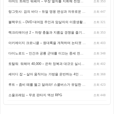
아머드 트레인 워페어 – 무장 열차를 지휘해 전장을 돌파하는 생존 전투 게임
조회 353
랑그릿사: 검의 바다 – 듀얼 영웅 편성과 자유로운 탐험을 결합한 판타지 전략 RPG
조회 447
블랙우드 – DVD 대여점 주인과 암살자의 이중생활을 그린 3인칭 액션 스릴러 게임
조회 321
렉크리에이션 2 – 차량 충돌과 지름길 경쟁을 즐기는 오픈월드 아케이드 레이싱 게임
조회 353
아키에이지 크로니클 – 원대륙을 개척하며 논타겟 전투를 즐기는 오픈월드 MMORPG
조회 403
다이노로드 – 인간과 공룡 군대를 이끄는 중세 전략 액션 RPG
조회 348
토탈워: 워해머 40,000 – 은하 정복과 대규모 실시간 전투가 결합된 전략 게임!
조회 402
셰이디 잡 – 살아 움직이는 가방을 운반하는 4인 협동 물리 어드벤처 게임
조회 368
루트 – 좀비 떼를 뚫고 달려라! 스쿨버스가 유일한 집이 되는 4인 협동 생존 게임
조회 423
소울프레임 – 무료 판타지 액션 RPG
조회 448