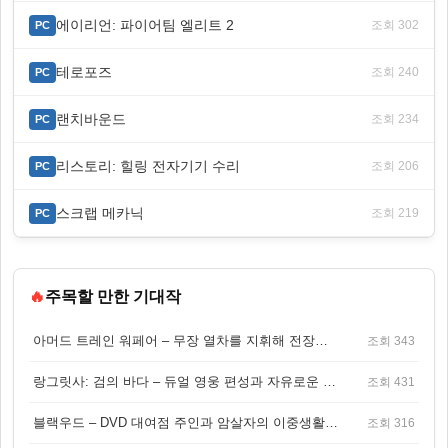
에이리언: 파이어팀 엘리트 2
조회 302
PC
테로포즈
조회 240
PC
랜치바운드
조회 234
PC
리스토리: 힐링 전자기기 수리
조회 206
PC
스크랩 메카닉
조회 219
PC
🔥
주목할 만한 기대작
아머드 트레인 워페어 – 무장 열차를 지휘해 전장을 돌파하는 생존 전투 게임
조회 343
랑그릿사: 검의 바다 – 듀얼 영웅 편성과 자유로운 탐험을 결합한 판타지 전략 RPG
조회 431
블랙우드 – DVD 대여점 주인과 암살자의 이중생활을 그린 3인칭 액션 스릴러 게임
조회 316