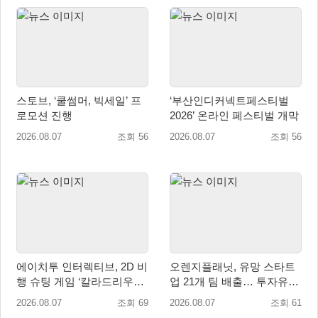
스토브, ‘쿨썸머, 빅세일’ 프
‘부산인디커넥트페스티벌
로모션 진행
2026’ 온라인 페스티벌 개막
2026.08.07
조회 56
2026.08.07
조회 56
에이치투 인터렉티브, 2D 비
오렌지플래닛, 유망 스타트
행 슈팅 게임 ‘칼라드리우스
업 21개 팀 배출… 투자유치∙
2/다크 엘레멘트’ 올 겨울 전
매출성장 성과 눈길
2026.08.07
조회 69
2026.08.07
조회 61
세계 출시 예정