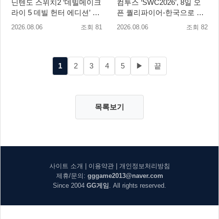
닌텐도 스위치2 ‘데빌메이크
컴투스 ‘SWC2026’, 8일 오
라이 5 데빌 헌터 에디션’ 패
픈 퀄리파이어-한국으로 시
키지 제품 8월 7일 예약판매
즌 개막!
2026.08.06
조회 81
2026.08.06
조회 82
개시
1
2
3
4
5
▶
끝
목록보기
사이트 소개
|
이용약관
|
개인정보처리방침
제휴/문의:
gggame2013@naver.com
Since 2004
GG게임
. All rights reserved.