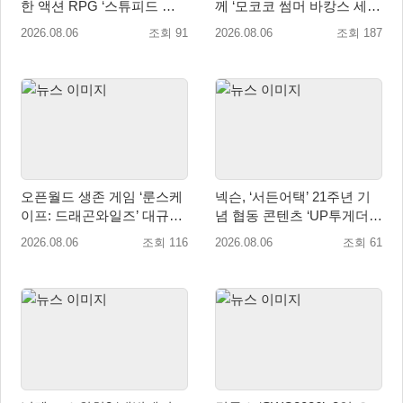
한 액션 RPG ‘스튜피드 네
께 ‘모코코 썸머 바캉스 세
버 다이즈’ 패키지판 예약판
트’ 출시
2026.08.06
조회 91
2026.08.06
조회 187
매 개시
오픈월드 생존 게임 ‘룬스케
넥슨, ‘서든어택’ 21주년 기
이프: 드래곤와일즈’ 대규모
념 협동 콘텐츠 ‘UP투게더’
유저 편의성 개선 및 사이드
업데이트
2026.08.06
조회 116
2026.08.06
조회 61
퀘스트 업데이트