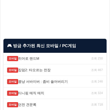
🎮 방금 추가된 최신 모바일 / PC게임
히어로 랜드M
조회 250
모바일
킹덤2: 타오르는 전장
조회 467
모바일
쾅냥 서바이버 : 좀비 쓸어버리기
조회 246
모바일
티니핑 매직 매치
조회 324
모바일
던전 견문록
조회 718
모바일