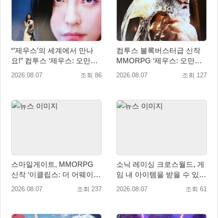
“’제우스’의 세계에서 만나
컴투스 블록버스터급 신작
요!” 컴투스 ‘제우스: 오만의
MMORPG ‘제우스: 오만의
신’ 쇼케이스 찾은 배우 박지
신’, 8월 26일 출시!
2026.08.07
조회 86
2026.08.07
조회 127
현
스마일게이트, MMORPG
소닉 레이싱 크로스월드, 게
신작 ‘이클립스: 더 어웨이크
임 내 아이템을 받을 수 있는
닝’ 9월 10일 론칭!
‘레전드 대회 라운드 7’ 개최!
2026.08.07
조회 237
2026.08.07
조회 61