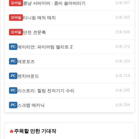
쾅냥 서바이버 : 좀비 쓸어버리기
조회 207
모바일
티니핑 매직 매치
조회 245
모바일
던전 견문록
조회 636
모바일
에이리언: 파이어팀 엘리트 2
조회 272
PC
테로포즈
조회 220
PC
랜치바운드
조회 219
PC
리스토리: 힐링 전자기기 수리
조회 195
PC
스크랩 메카닉
조회 204
PC
🔥
주목할 만한 기대작