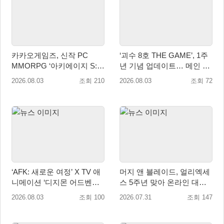
카카오게임즈, 신작 PC
‘괴수 8호 THE GAME’, 1주
MMORPG ‘아키에이지 S:
년 기념 업데이트… 메인 스
자유의 해협’ 글로벌 퍼블리
토리 14장 공개
2026.08.03
조회 210
2026.08.03
조회 72
싱 계약 체결
‘AFK: 새로운 여정’ X TV 애
머지 앤 블레이드, 얼리엑세
니메이션 ‘디지몬 어드벤처’
스 5주년 맞아 온라인 대전
콜라보레이션 8월 18일 진행
모드 업데이트
2026.08.03
조회 100
2026.07.31
조회 147