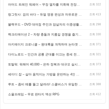
아머드 트레인 워페어 – 무장 열차를 지휘해 전장을 돌파하는 생존 전투 게임
조회 322
랑그릿사: 검의 바다 – 듀얼 영웅 편성과 자유로운 탐험을 결합한 판타지 전략 RPG
조회 413
블랙우드 – DVD 대여점 주인과 암살자의 이중생활을 그린 3인칭 액션 스릴러 게임
조회 298
렉크리에이션 2 – 차량 충돌과 지름길 경쟁을 즐기는 오픈월드 아케이드 레이싱 게임
조회 330
아키에이지 크로니클 – 원대륙을 개척하며 논타겟 전투를 즐기는 오픈월드 MMORPG
조회 371
다이노로드 – 인간과 공룡 군대를 이끄는 중세 전략 액션 RPG
조회 321
토탈워: 워해머 40,000 – 은하 정복과 대규모 실시간 전투가 결합된 전략 게임!
조회 373
셰이디 잡 – 살아 움직이는 가방을 운반하는 4인 협동 물리 어드벤처 게임
조회 332
루트 – 좀비 떼를 뚫고 달려라! 스쿨버스가 유일한 집이 되는 4인 협동 생존 게임
조회 388
소울프레임 – 무료 판타지 액션 RPG
조회 412