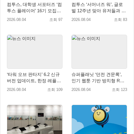
컴투스, 대학생 서포터즈 ‘컴
컴투스 ‘서머너즈 워’, 글로
투스 플레이어’ 16기 모집
벌 12주년 맞아 유저들과 함
“게임·콘텐츠 인재 모여라!”
께 ‘소환사의 숲’ 조성
2026.08.04
조회 97
2026.08.04
조회 83
‘타워 오브 판타지’ 6.2 신규
슈퍼플래닛 ‘던전 견문록’,
버전 업데이트, 한정 레플리
인기 웹툰 기반 방치형 RPG
카 ‘겔피인’ 등장
로 글로벌 정식 출시
2026.08.04
조회 109
2026.08.04
조회 123