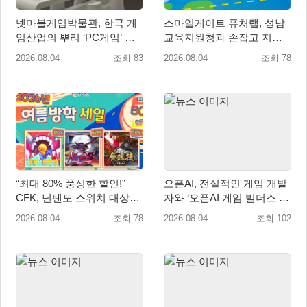
넷마블게임박물관, 한국 게
스마일게이트 퓨처랩, 성남
임산업의 뿌리 ‘PC게임’ 상
교육지원청과 손잡고 지역
설전시로 재조명
협력 학생교육 프로그램 개
2026.08.04
조회 83
2026.08.04
조회 78
설
“최대 80% 풍성한 할인!”
오픈AI, 전설적인 게임 개발
CFK, 닌텐도 스위치 대상
자와 ‘오픈AI 게임 빌더스 서
‘여름방학 세일’ 진행!
울’ 개최
2026.08.04
조회 78
2026.08.04
조회 102