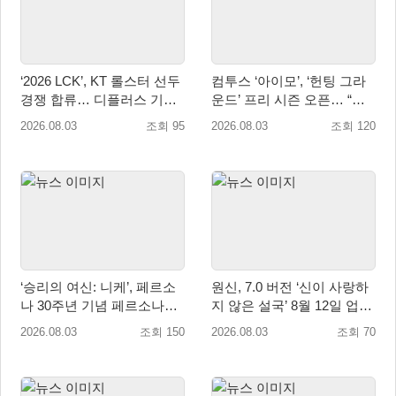
‘2026 LCK’, KT 롤스터 선두
컴투스 ‘아이모’, ‘헌팅 그라
경쟁 합류… 디플러스 기아
운드’ 프리 시즌 오픈… “전
상승세 지속
서버 유저가 한 전장에!”
2026.08.03
조회 95
2026.08.03
조회 120
‘승리의 여신: 니케’, 페르소
원신, 7.0 버전 ‘신이 사랑하
나 30주년 기념 페르소나
지 않은 설국’ 8월 12일 업데
3·4·5 콜라보 진행
이트
2026.08.03
조회 150
2026.08.03
조회 70