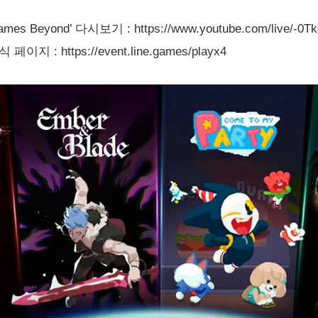
eyond’ 다시보기 : https://www.youtube.com/live/-0Tk
: https://event.line.games/playx4