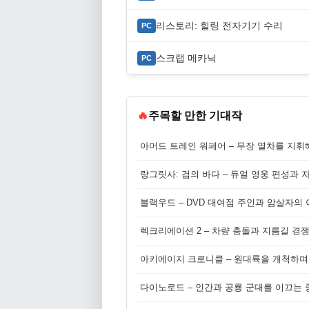
리스토리: 힐링 전자기기 수리
PC
스크랩 메카닉
PC
🔥
주목할 만한 기대작
아머드 트레인 워페어 – 무장 열차를 지휘
랑그릿사: 검의 바다 – 듀얼 영웅 편성과 
블랙우드 – DVD 대여점 주인과 암살자의
렉크리에이션 2 – 차량 충돌과 지름길 경
아키에이지 크로니클 – 원대륙을 개척하며
다이노로드 – 인간과 공룡 군대를 이끄는 중