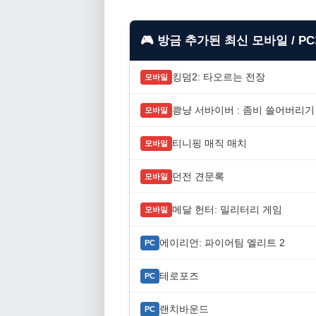
🎮 방금 추가된 최신 모바일 / P
킹덤2: 타오르는 전장
모바일
쾅냥 서바이버 : 좀비 쓸어버리기
모바일
티니핑 매직 매치
모바일
던전 견문록
모바일
메달 헌터: 밀리터리 게임
모바일
에이리언: 파이어팀 엘리트 2
PC
테로포즈
PC
랜치바운드
PC