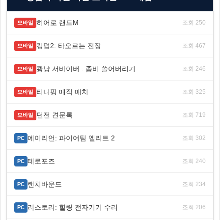
히어로 랜드M
조회 250
모바일
킹덤2: 타오르는 전장
조회 467
모바일
쾅냥 서바이버 : 좀비 쓸어버리기
조회 246
모바일
티니핑 매직 매치
조회 325
모바일
던전 견문록
조회 719
모바일
에이리언: 파이어팀 엘리트 2
조회 302
PC
테로포즈
조회 240
PC
랜치바운드
조회 234
PC
리스토리: 힐링 전자기기 수리
조회 206
PC