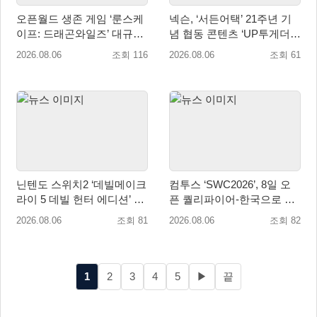
오픈월드 생존 게임 ‘룬스케
넥슨, ‘서든어택’ 21주년 기
이프: 드래곤와일즈’ 대규모
념 협동 콘텐츠 ‘UP투게더’
유저 편의성 개선 및 사이드
업데이트
2026.08.06
조회 116
2026.08.06
조회 61
퀘스트 업데이트
닌텐도 스위치2 ‘데빌메이크
컴투스 ‘SWC2026’, 8일 오
라이 5 데빌 헌터 에디션’ 패
픈 퀄리파이어-한국으로 시
키지 제품 8월 7일 예약판매
즌 개막!
2026.08.06
조회 81
2026.08.06
조회 82
개시
1
2
3
4
5
▶
끝