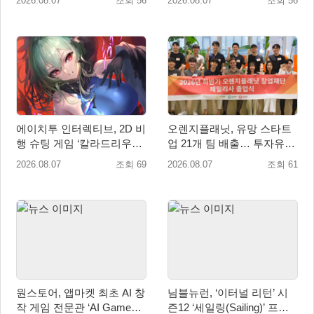
2026.08.07
조회 56
2026.08.07
조회 56
에이치투 인터렉티브, 2D 비
오렌지플래닛, 유망 스타트
행 슈팅 게임 ‘칼라드리우스
업 21개 팀 배출… 투자유치∙
2/다크 엘레멘트’ 올 겨울 전
매출성장 성과 눈길
2026.08.07
조회 69
2026.08.07
조회 61
세계 출시 예정
원스토어, 앱마켓 최초 AI 창
님블뉴런, ‘이터널 리턴’ 시
작 게임 전문관 ‘AI Games’
즌12 ‘세일링(Sailing)’ 프리