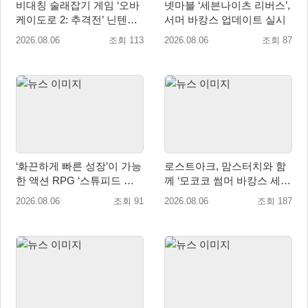
비대칭 술래잡기 게임 ‘오바
넷마블 ‘세븐나이츠 리버스’,
케이도로 2: 추격전’ 닌텐도
서머 바캉스 업데이트 실시
eShop 출시
2026.08.06
조회 113
2026.08.06
조회 87
‘화끈하게 빠른 성장’이 가능
로스트아크, 맘스터치와 함
한 액션 RPG ‘스튜피드 네
께 ‘모코코 썸머 바캉스 세
버 다이즈’ 패키지판 예약판
트’ 출시
2026.08.06
조회 91
2026.08.06
조회 187
매 개시