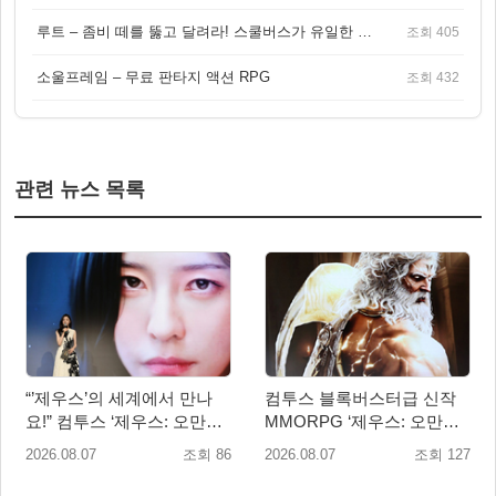
루트 – 좀비 떼를 뚫고 달려라! 스쿨버스가 유일한 집이 되는 4인 협동 생존 게임
조회 405
소울프레임 – 무료 판타지 액션 RPG
조회 432
관련 뉴스 목록
“’제우스’의 세계에서 만나
컴투스 블록버스터급 신작
요!” 컴투스 ‘제우스: 오만의
MMORPG ‘제우스: 오만의
신’ 쇼케이스 찾은 배우 박지
신’, 8월 26일 출시!
2026.08.07
조회 86
2026.08.07
조회 127
현