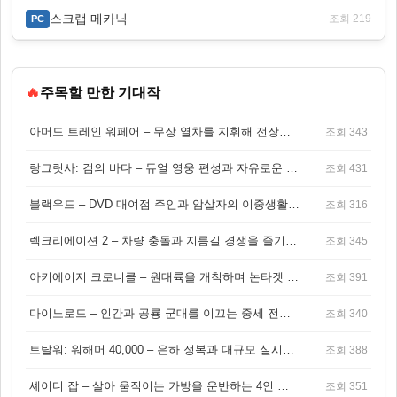
스크랩 메카닉
조회 219
PC
🔥
주목할 만한 기대작
아머드 트레인 워페어 – 무장 열차를 지휘해 전장을 돌파하는 생존 전투 게임
조회 343
랑그릿사: 검의 바다 – 듀얼 영웅 편성과 자유로운 탐험을 결합한 판타지 전략 RPG
조회 431
블랙우드 – DVD 대여점 주인과 암살자의 이중생활을 그린 3인칭 액션 스릴러 게임
조회 316
렉크리에이션 2 – 차량 충돌과 지름길 경쟁을 즐기는 오픈월드 아케이드 레이싱 게임
조회 345
아키에이지 크로니클 – 원대륙을 개척하며 논타겟 전투를 즐기는 오픈월드 MMORPG
조회 391
다이노로드 – 인간과 공룡 군대를 이끄는 중세 전략 액션 RPG
조회 340
토탈워: 워해머 40,000 – 은하 정복과 대규모 실시간 전투가 결합된 전략 게임!
조회 388
셰이디 잡 – 살아 움직이는 가방을 운반하는 4인 협동 물리 어드벤처 게임
조회 351