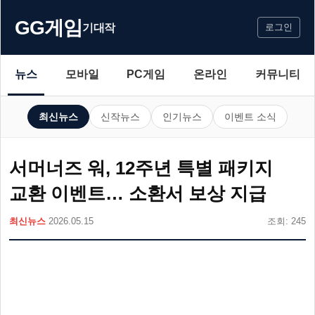
GG게임
기대작
로그인
뉴스
모바일
PC게임
온라인
커뮤니티
최신뉴스
신작뉴스
인기뉴스
이벤트 소식
서머너즈 워, 12주년 특별 패키지
교환 이벤트… 소환서 보상 지급
최신뉴스
2026.05.15
조회: 245