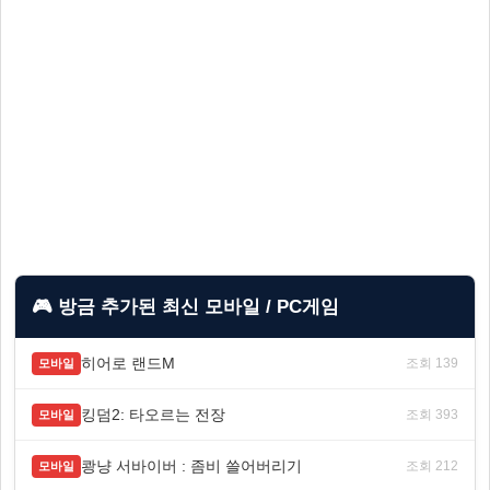
🎮 방금 추가된 최신 모바일 / PC게임
히어로 랜드M
조회 139
모바일
킹덤2: 타오르는 전장
조회 393
모바일
쾅냥 서바이버 : 좀비 쓸어버리기
조회 212
모바일