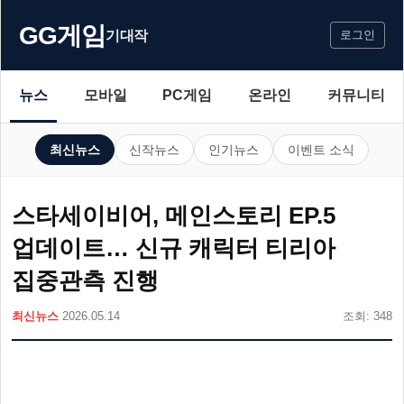
GG게임
기대작
로그인
뉴스
모바일
PC게임
온라인
커뮤니티
최신뉴스
신작뉴스
인기뉴스
이벤트 소식
스타세이비어, 메인스토리 EP.5
업데이트… 신규 캐릭터 티리아
집중관측 진행
최신뉴스
2026.05.14
조회: 348