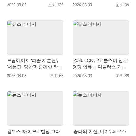
팩’ 8월 5일(수) 판매 시작!
월 22·23일 개최!
2026.08.03
조회 120
2026.08.03
조회 99
드림에이지 ‘퍼즐 세븐틴’,
‘2026 LCK’, KT 롤스터 선두
‘세븐틴’ 정한과 함께한 라이
경쟁 합류… 디플러스 기아
브 방송 성료
상승세 지속
2026.08.03
조회 65
2026.08.03
조회 89
컴투스 ‘아이모’, ‘헌팅 그라
‘승리의 여신: 니케’, 페르소