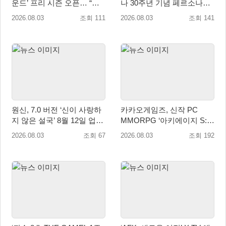
운드’ 프리 시즌 오픈… “전
나 30주년 기념 페르소나
서버 유저가 한 전장에!”
3·4·5 콜라보 진행
2026.08.03
조회 111
2026.08.03
조회 141
원신, 7.0 버전 ‘신이 사랑하
카카오게임즈, 신작 PC
지 않은 설국’ 8월 12일 업데
MMORPG ‘아키에이지 S:
이트
자유의 해협’ 글로벌 퍼블리
2026.08.03
조회 67
2026.08.03
조회 192
싱 계약 체결