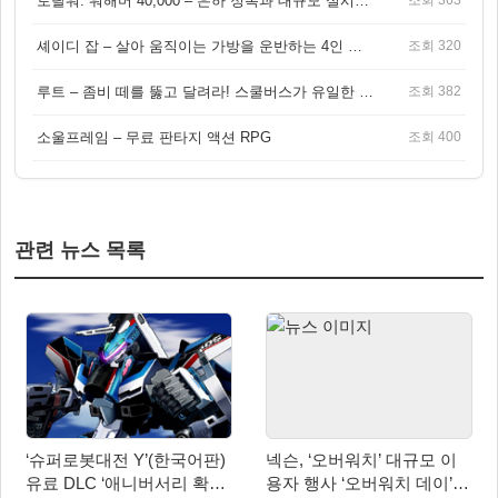
토탈워: 워해머 40,000 – 은하 정복과 대규모 실시간 전투가 결합된 전략 게임!
조회 363
셰이디 잡 – 살아 움직이는 가방을 운반하는 4인 협동 물리 어드벤처 게임
조회 320
루트 – 좀비 떼를 뚫고 달려라! 스쿨버스가 유일한 집이 되는 4인 협동 생존 게임
조회 382
소울프레임 – 무료 판타지 액션 RPG
조회 400
관련 뉴스 목록
‘슈퍼로봇대전 Y’(한국어판)
넥슨, ‘오버워치’ 대규모 이
유료 DLC ‘애니버서리 확장
용자 행사 ‘오버워치 데이’ 8