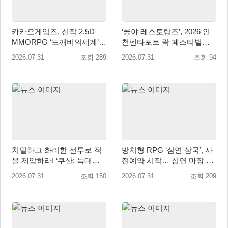
카카오게임즈, 신작 2.5D
‘쿵야 레스토랑즈’, 2026 인
MMORPG ‘도깨비의세계’
천펜타포트 락 페스티벌서
10월 출시 확정… 대표 일러
굿즈·키즈존 운영
2026.07.31
조회 289
2026.07.31
조회 94
스트 첫 공개
치밀하고 화려한 전투로 적
방치형 RPG ‘심연 삼국’, 사
을 제압하라! ‘쿠산: 늑대들
전예약 시작… 심연 마장 수
의 도시’, 오늘 정식 출시
집·육성 예고
2026.07.31
조회 150
2026.07.31
조회 209