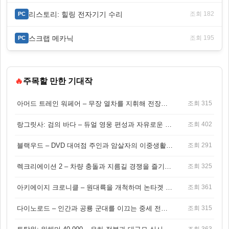
리스토리: 힐링 전자기기 수리
조회 182
PC
스크랩 메카닉
조회 195
PC
🔥
주목할 만한 기대작
아머드 트레인 워페어 – 무장 열차를 지휘해 전장을 돌파하는 생존 전투 게임
조회 315
랑그릿사: 검의 바다 – 듀얼 영웅 편성과 자유로운 탐험을 결합한 판타지 전략 RPG
조회 402
블랙우드 – DVD 대여점 주인과 암살자의 이중생활을 그린 3인칭 액션 스릴러 게임
조회 291
렉크리에이션 2 – 차량 충돌과 지름길 경쟁을 즐기는 오픈월드 아케이드 레이싱 게임
조회 325
아키에이지 크로니클 – 원대륙을 개척하며 논타겟 전투를 즐기는 오픈월드 MMORPG
조회 361
다이노로드 – 인간과 공룡 군대를 이끄는 중세 전략 액션 RPG
조회 315