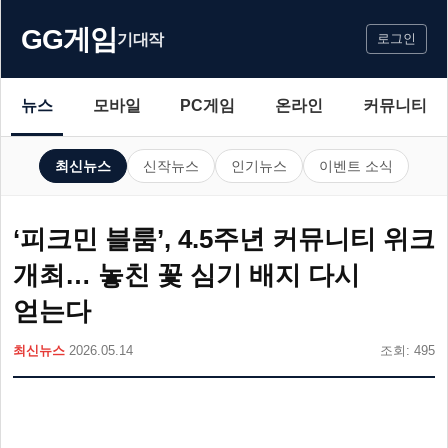
GG게임
기대작
로그인
뉴스
모바일
PC게임
온라인
커뮤니티
최신뉴스
신작뉴스
인기뉴스
이벤트 소식
‘피크민 블룸’, 4.5주년 커뮤니티 위크
개최… 놓친 꽃 심기 배지 다시
얻는다
최신뉴스
2026.05.14
조회: 495