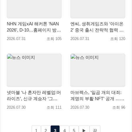
NHN 게임xAI 해커톤 ‘NAN
엔씨, 셩취게임즈와 ‘아이온
2026’, D-10…홈페이지 방문
2’ 중국 출시 전략적 협력 발
자 10만 명 돌파
표
2026.07.31
조회 105
2026.07.31
조회 120
넷마블 ‘나 혼자만 레벨업:어
마브렉스, ‘일곱 개의 대죄:
라이즈’, 신규 계승자 ‘그림
계명의 부활 NFT’ 공개 …글
자 군주 성진우’ 추가
로벌 인기 IP 라이선스 활용
2026.07.30
조회 111
2026.07.30
조회 96
1
2
3
4
5
▶
끝