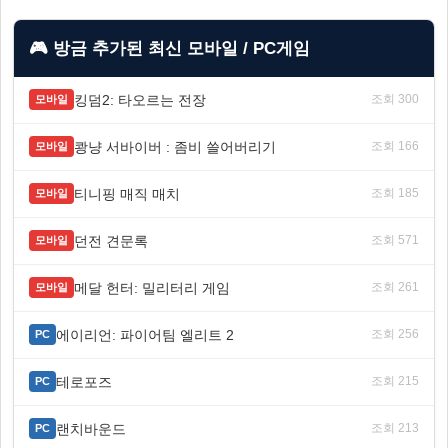
🎮 방금 추가된 최신 모바일 / PC게임
킹덤2: 타오르는 전장
조회 300
모바일
쾅냥 서바이버 : 좀비 쓸어버리기
조회 166
모바일
티니핑 매직 매치
조회 185
모바일
던전 견문록
조회 571
모바일
메달 헌터: 밀리터리 게임
조회 261
모바일
에이리언: 파이어팀 엘리트 2
조회 256
PC
테로포즈
조회 215
PC
랜치바운드
조회 213
PC