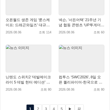
오픈월드 생존 게임 ‘룬스케
넥슨, ‘서든어택’ 21주년 기
이프: 드래곤와일즈’ 대규모
념 협동 콘텐츠 ‘UP투게더’
유저 편의성 개선 및 사이드
업데이트
2026.08.06
조회 114
2026.08.06
조회 60
퀘스트 업데이트
닌텐도 스위치2 ‘데빌메이크
컴투스 ‘SWC2026’, 8일 오
라이 5 데빌 헌터 에디션’ 패
픈 퀄리파이어-한국으로 시
키지 제품 8월 7일 예약판매
즌 개막!
2026.08.06
조회 80
2026.08.06
조회 80
개시
1
2
3
4
5
▶
끝