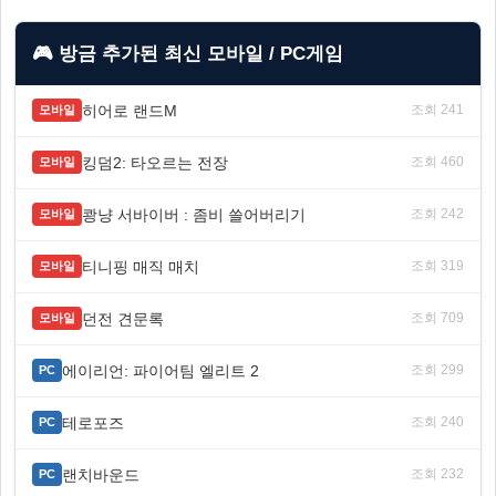
🎮 방금 추가된 최신 모바일 / PC게임
히어로 랜드M
조회 241
모바일
킹덤2: 타오르는 전장
조회 460
모바일
쾅냥 서바이버 : 좀비 쓸어버리기
조회 242
모바일
티니핑 매직 매치
조회 319
모바일
던전 견문록
조회 709
모바일
에이리언: 파이어팀 엘리트 2
조회 299
PC
테로포즈
조회 240
PC
랜치바운드
조회 232
PC