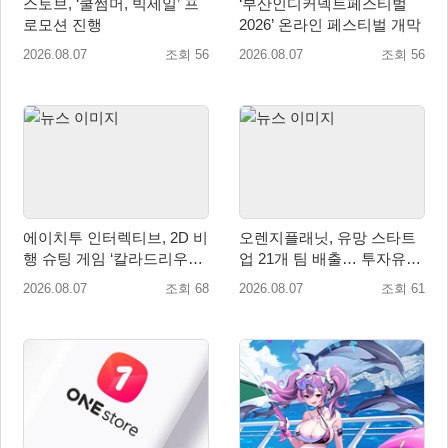
스토브, ‘쿨썸머, 빅세일’ 프
‘부산인디커넥트페스티벌
로모션 진행
2026’ 온라인 페스티벌 개막
2026.08.07
조회 56
2026.08.07
조회 56
에이치투 인터렉티브, 2D 비
오렌지플래닛, 유망 스타트
행 슈팅 게임 ‘칼라드리우스
업 21개 팀 배출… 투자유치∙
2/다크 엘레멘트’ 올 겨울 전
매출성장 성과 눈길
2026.08.07
조회 68
2026.08.07
조회 61
세계 출시 예정