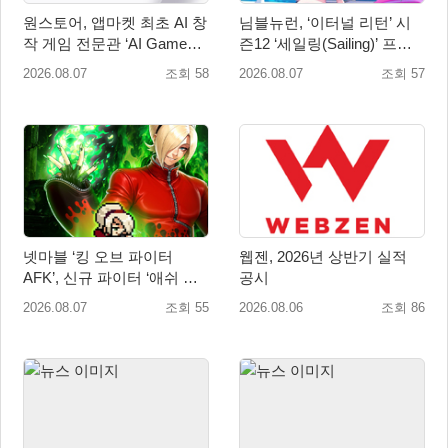
원스토어, 앱마켓 최초 AI 창
님블뉴런, ‘이터널 리턴’ 시
작 게임 전문관 ‘AI Games’
즌12 ‘세일링(Sailing)’ 프리
오픈
시즌 시작
2026.08.07
조회 58
2026.08.07
조회 57
넷마블 ‘킹 오브 파이터
웹젠, 2026년 상반기 실적
AFK’, 신규 파이터 ‘애쉬 크
공시
림존’ 업데이트
2026.08.07
조회 55
2026.08.06
조회 86