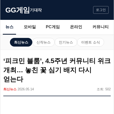
GG게임
기대작
로그인
뉴스
모바일
PC게임
온라인
커뮤니티
최신뉴스
신작뉴스
인기뉴스
이벤트 소식
‘피크민 블룸’, 4.5주년 커뮤니티 위크
개최… 놓친 꽃 심기 배지 다시
얻는다
최신뉴스
2026.05.14
조회: 502