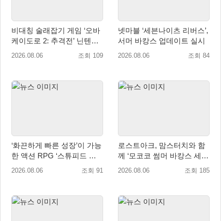
비대칭 술래잡기 게임 ‘오바
넷마블 ‘세븐나이츠 리버스’,
케이도로 2: 추격전’ 닌텐도
서머 바캉스 업데이트 실시
eShop 출시
2026.08.06
조회 109
2026.08.06
조회 84
‘화끈하게 빠른 성장’이 가능
로스트아크, 맘스터치와 함
한 액션 RPG ‘스튜피드 네
께 ‘모코코 썸머 바캉스 세
버 다이즈’ 패키지판 예약판
트’ 출시
2026.08.06
조회 91
2026.08.06
조회 185
매 개시