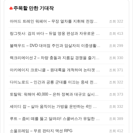
🔥
주목할 만한 기대작
아머드 트레인 워페어 – 무장 열차를 지휘해 전장을 돌파하는 생존 전투 게임
조회 322
랑그릿사: 검의 바다 – 듀얼 영웅 편성과 자유로운 탐험을 결합한 판타지 전략 RPG
조회 413
블랙우드 – DVD 대여점 주인과 암살자의 이중생활을 그린 3인칭 액션 스릴러 게임
조회 299
렉크리에이션 2 – 차량 충돌과 지름길 경쟁을 즐기는 오픈월드 아케이드 레이싱 게임
조회 330
아키에이지 크로니클 – 원대륙을 개척하며 논타겟 전투를 즐기는 오픈월드 MMORPG
조회 371
다이노로드 – 인간과 공룡 군대를 이끄는 중세 전략 액션 RPG
조회 322
토탈워: 워해머 40,000 – 은하 정복과 대규모 실시간 전투가 결합된 전략 게임!
조회 373
셰이디 잡 – 살아 움직이는 가방을 운반하는 4인 협동 물리 어드벤처 게임
조회 332
루트 – 좀비 떼를 뚫고 달려라! 스쿨버스가 유일한 집이 되는 4인 협동 생존 게임
조회 389
소울프레임 – 무료 판타지 액션 RPG
조회 412