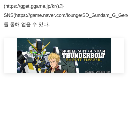
(https://gget.ggame.jp/kr/)와
SNS(https://game.naver.com/lounge/SD_Gundam_G_Gen
를 통해 얻을 수 있다.