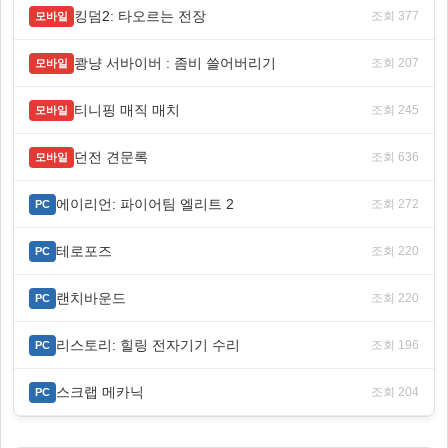
킹덤2: 타오르는 전장
조회 377
모바일
쾅냥 서바이버 : 좀비 쓸어버리기
조회 207
모바일
티니핑 매직 매치
조회 245
모바일
던전 견문록
조회 636
모바일
에이리언: 파이어팀 엘리트 2
조회 272
PC
테로포즈
조회 220
PC
랜치바운드
조회 220
PC
리스토리: 힐링 전자기기 수리
조회 196
PC
스크랩 메카닉
조회 204
PC