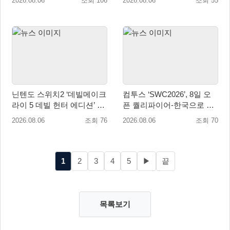
2026.08.06
조회 106
2026.08.06
조회 55
퀘스트 업데이트
닌텐도 스위치2 ‘데빌메이크
컴투스 ‘SWC2026’, 8일 오
라이 5 데빌 헌터 에디션’ 패
픈 퀄리파이어-한국으로 시
키지 제품 8월 7일 예약판매
즌 개막!
2026.08.06
조회 76
2026.08.06
조회 70
개시
1
2
3
4
5
▶
끝
목록보기