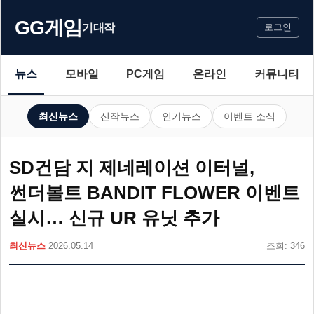
GG게임
기대작
로그인
뉴스
모바일
PC게임
온라인
커뮤니티
최신뉴스
신작뉴스
인기뉴스
이벤트 소식
SD건담 지 제네레이션 이터널,
썬더볼트 BANDIT FLOWER 이벤트
실시… 신규 UR 유닛 추가
최신뉴스
2026.05.14
조회: 346