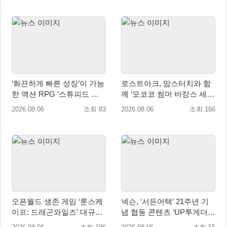
‘화끈하게 빠른 성장’이 가능
로스트아크, 맘스터치와 함
한 액션 RPG ‘스튜피드 네
께 ‘모코코 썸머 바캉스 세
버 다이즈’ 패키지판 예약판
트’ 출시
2026.08.06
조회 83
2026.08.06
조회 166
매 개시
오픈월드 생존 게임 ‘룬스케
넥슨, ‘서든어택’ 21주년 기
이프: 드래곤와일즈’ 대규모
념 협동 콘텐츠 ‘UP투게더’
유저 편의성 개선 및 사이드
업데이트