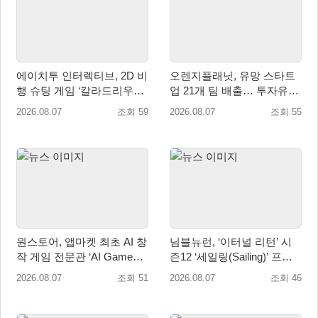
에이치투 인터렉티브, 2D 비
오렌지플래닛, 유망 스타트
행 슈팅 게임 ‘칼라드리우스
업 21개 팀 배출… 투자유치∙
2/다크 엘레멘트’ 올 겨울 전
매출성장 성과 눈길
2026.08.07
조회 59
2026.08.07
조회 55
세계 출시 예정
원스토어, 앱마켓 최초 AI 창
님블뉴런, ‘이터널 리턴’ 시
작 게임 전문관 ‘AI Games’
즌12 ‘세일링(Sailing)’ 프리
오픈
시즌 시작
2026.08.07
조회 51
2026.08.07
조회 46