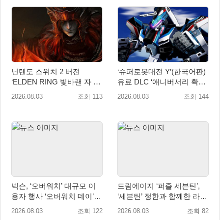
닌텐도 스위치 2 버전
‘슈퍼로봇대전 Y’(한국어판)
‘ELDEN RING 빛바랜 자 에
유료 DLC ‘애니버서리 확장
디션’ 패키지 선주문 판매 8
팩’ 8월 5일(수) 판매 시작!
2026.08.03
조회 113
2026.08.03
조회 144
월 5일(수) 시작!
넥슨, ‘오버워치’ 대규모 이
드림에이지 ‘퍼즐 세븐틴’,
용자 행사 ‘오버워치 데이’ 8
‘세븐틴’ 정한과 함께한 라이
월 22·23일 개최!
브 방송 성료
2026.08.03
조회 122
2026.08.03
조회 82