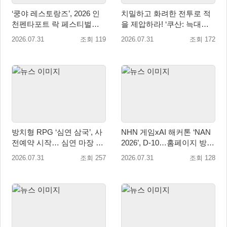
‘쿵야 레스토랑즈’, 2026 인
치밀하고 화려한 전투로 적
천펜타포트 락 페스티벌서
을 제압하라! ‘쿠산: 늑대들
굿즈·키즈존 운영
의 도시’, 오늘 정식 출시
2026.07.31
조회 119
2026.07.31
조회 172
방치형 RPG ‘심연 삼국’, 사
NHN 게임xAI 해커톤 ‘NAN
전예약 시작… 심연 마장 수
2026’, D-10…홈페이지 방문
집·육성 예고
자 10만 명 돌파
2026.07.31
조회 257
2026.07.31
조회 128