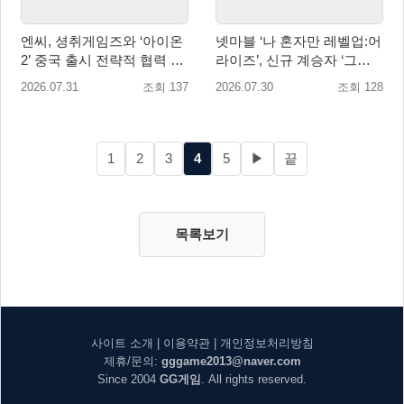
엔씨, 셩취게임즈와 ‘아이온
넷마블 ‘나 혼자만 레벨업:어
2’ 중국 출시 전략적 협력 발
라이즈’, 신규 계승자 ‘그림
표
자 군주 성진우’ 추가
2026.07.31
조회 137
2026.07.30
조회 128
1
2
3
4
5
▶
끝
목록보기
사이트 소개
|
이용약관
|
개인정보처리방침
제휴/문의:
gggame2013@naver.com
Since 2004
GG게임
. All rights reserved.