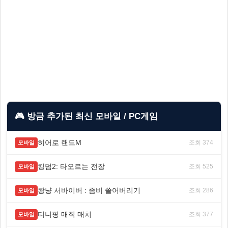
🎮 방금 추가된 최신 모바일 / PC게임
히어로 랜드M
조회 374
모바일
킹덤2: 타오르는 전장
조회 525
모바일
쾅냥 서바이버 : 좀비 쓸어버리기
조회 286
모바일
티니핑 매직 매치
조회 377
모바일