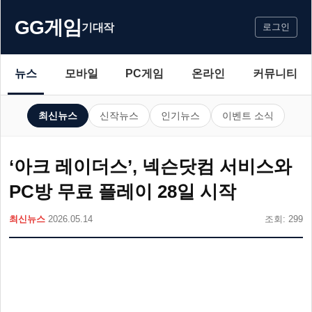
GG게임
기대작
로그인
뉴스
모바일
PC게임
온라인
커뮤니티
최신뉴스
신작뉴스
인기뉴스
이벤트 소식
‘아크 레이더스’, 넥슨닷컴 서비스와
PC방 무료 플레이 28일 시작
최신뉴스
2026.05.14
조회: 299