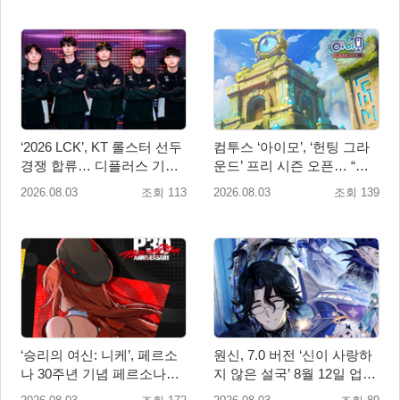
‘2026 LCK’, KT 롤스터 선두
컴투스 ‘아이모’, ‘헌팅 그라
경쟁 합류… 디플러스 기아
운드’ 프리 시즌 오픈… “전
상승세 지속
서버 유저가 한 전장에!”
2026.08.03
조회 113
2026.08.03
조회 139
‘승리의 여신: 니케’, 페르소
원신, 7.0 버전 ‘신이 사랑하
나 30주년 기념 페르소나
지 않은 설국’ 8월 12일 업데
3·4·5 콜라보 진행
이트