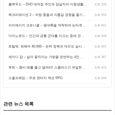
블랙우드 – DVD 대여점 주인과 암살자의 이중생활을 그린 3인칭 액션 스릴러 게임
조회 320
렉크리에이션 2 – 차량 충돌과 지름길 경쟁을 즐기는 오픈월드 아케이드 레이싱 게임
조회 353
아키에이지 크로니클 – 원대륙을 개척하며 논타겟 전투를 즐기는 오픈월드 MMORPG
조회 401
다이노로드 – 인간과 공룡 군대를 이끄는 중세 전략 액션 RPG
조회 348
토탈워: 워해머 40,000 – 은하 정복과 대규모 실시간 전투가 결합된 전략 게임!
조회 401
셰이디 잡 – 살아 움직이는 가방을 운반하는 4인 협동 물리 어드벤처 게임
조회 367
루트 – 좀비 떼를 뚫고 달려라! 스쿨버스가 유일한 집이 되는 4인 협동 생존 게임
조회 423
소울프레임 – 무료 판타지 액션 RPG
조회 446
관련 뉴스 목록