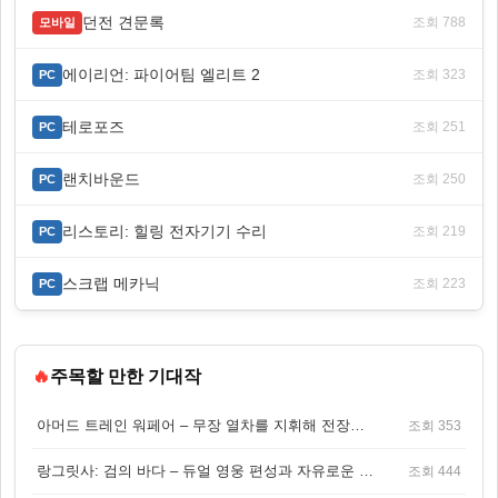
던전 견문록
조회 788
모바일
에이리언: 파이어팀 엘리트 2
조회 323
PC
테로포즈
조회 251
PC
랜치바운드
조회 250
PC
리스토리: 힐링 전자기기 수리
조회 219
PC
스크랩 메카닉
조회 223
PC
🔥
주목할 만한 기대작
아머드 트레인 워페어 – 무장 열차를 지휘해 전장을 돌파하는 생존 전투 게임
조회 353
랑그릿사: 검의 바다 – 듀얼 영웅 편성과 자유로운 탐험을 결합한 판타지 전략 RPG
조회 444