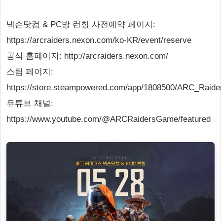
넥슨닷컴 & PC방 런칭 사전예약 페이지:
https://arcraiders.nexon.com/ko-KR/event/reserve
공식 홈페이지: http://arcraiders.nexon.com/
스팀 페이지:
https://store.steampowered.com/app/1808500/ARC_Raide
유튜브 채널:
https://www.youtube.com/@ARCRaidersGame/featured