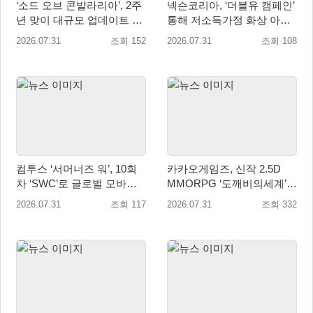
‘소드 오브 콘발라리아’, 2주
넥슨코리아, ‘더블유 캠페인’
년 맞이 대규모 업데이트 8
통해 저소득가정 화상 아동
월 1일 진행
치료비 8,800만원 전달
2026.07.31
조회 152
2026.07.31
조회 108
컴투스 ‘서머너즈 워’, 10회
카카오게임즈, 신작 2.5D
차 ‘SWC’로 글로벌 모바일 e
MMORPG ‘도깨비의세계’
스포츠 새 지평 열다
10월 출시 확정… 대표 일러
2026.07.31
조회 117
2026.07.31
조회 332
스트 첫 공개