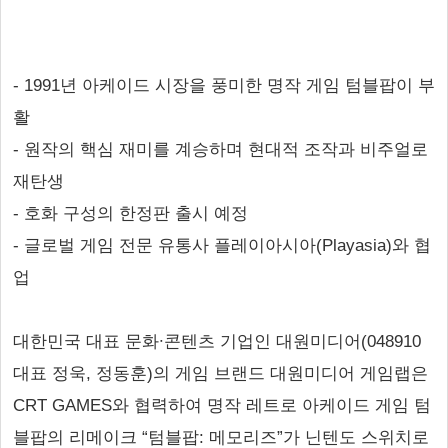
- 1991년 아케이드 시장을 풍미한 명작 게임 텀블팝이 부
활
- 원작의 핵심 재미를 계승하며 현대적 조작과 비주얼로
재탄생
- 호화 구성의 한정판 출시 예정
- 글로벌 게임 전문 유통사 플레이아시아(Playasia)와 협
업
대한민국 대표 문화∙콘텐츠 기업인 대원미디어(048910
대표 정욱, 정동훈)의 게임 브랜드 대원미디어 게임랩은
CRT GAMES와 협력하여 명작 레트로 아케이드 게임 텀
블팝의 리메이크 “텀블팝: 메모리즈”가 닌텐도 스위치로