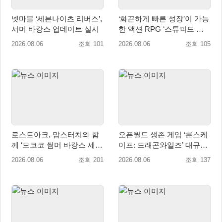
넷마블 ‘세븐나이츠 리버스’,
‘화끈하게 빠른 성장’이 가능
서머 바캉스 업데이트 실시
한 액션 RPG ‘스튜피드 네
버 다이즈’ 패키지판 예약판
2026.08.06
조회 101
2026.08.06
조회 105
매 개시
로스트아크, 맘스터치와 함
오픈월드 생존 게임 ‘룬스케
께 ‘모코코 썸머 바캉스 세
이프: 드래곤와일즈’ 대규모
트’ 출시
유저 편의성 개선 및 사이드
2026.08.06
조회 201
2026.08.06
조회 137
퀘스트 업데이트