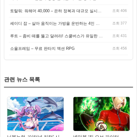
토탈워: 워해머 40,000 – 은하 정복과 대규모 실시간 전투가 결합된 전략 게임!
조회 406
셰이디 잡 – 살아 움직이는 가방을 운반하는 4인 협동 물리 어드벤처 게임
조회 377
루트 – 좀비 떼를 뚫고 달려라! 스쿨버스가 유일한 집이 되는 4인 협동 생존 게임
조회 431
소울프레임 – 무료 판타지 액션 RPG
조회 456
관련 뉴스 목록
님블뉴런, ‘이터널 리턴’ 시
넷마블 ‘킹 오브 파이터