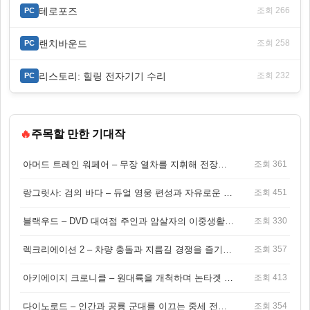
테로포즈
조회 266
PC
랜치바운드
조회 258
PC
리스토리: 힐링 전자기기 수리
조회 232
PC
🔥
주목할 만한 기대작
아머드 트레인 워페어 – 무장 열차를 지휘해 전장을 돌파하는 생존 전투 게임
조회 361
랑그릿사: 검의 바다 – 듀얼 영웅 편성과 자유로운 탐험을 결합한 판타지 전략 RPG
조회 451
블랙우드 – DVD 대여점 주인과 암살자의 이중생활을 그린 3인칭 액션 스릴러 게임
조회 330
렉크리에이션 2 – 차량 충돌과 지름길 경쟁을 즐기는 오픈월드 아케이드 레이싱 게임
조회 357
아키에이지 크로니클 – 원대륙을 개척하며 논타겟 전투를 즐기는 오픈월드 MMORPG
조회 413
다이노로드 – 인간과 공룡 군대를 이끄는 중세 전략 액션 RPG
조회 354