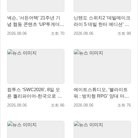
넥슨, ‘서든어택’ 21주년 기
닌텐도 스위치2 ‘데빌메이크
념 협동 콘텐츠 ‘UP투게더’
라이 5 데빌 헌터 에디션’ 패
업데이트
키지 제품 8월 7일 예약판매
2026.08.06
조회 70
2026.08.06
조회 98
개시
컴투스 ‘SWC2026’, 8일 오
에이트스튜디오, ‘블라이트
픈 퀄리파이어-한국으로 시
워 : 방치형 RPG’ 양대 마켓
즌 개막!
인기 순위 1위 달성
2026.08.06
조회 96
2026.08.06
조회 76