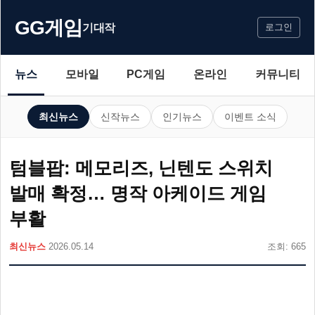
GG게임
기대작
로그인
뉴스
모바일
PC게임
온라인
커뮤니티
최신뉴스
신작뉴스
인기뉴스
이벤트 소식
텀블팝: 메모리즈, 닌텐도 스위치
발매 확정… 명작 아케이드 게임
부활
최신뉴스
2026.05.14
조회: 665