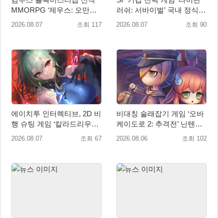
MMORPG ‘제우스: 오만의
러쉬: 서바이벌’ 국내 정식
신’, 8월 26일 출시!
출시
2026.08.07
조회 117
2026.08.07
조회 90
에이치투 인터렉티브, 2D 비
비대칭 술래잡기 게임 ‘오바
행 슈팅 게임 ‘칼라드리우스
케이도로 2: 추격전’ 닌텐도
2/다크 엘레멘트’ 올 겨울 전
eShop 출시
2026.08.07
조회 67
2026.08.06
조회 102
세계 출시 예정