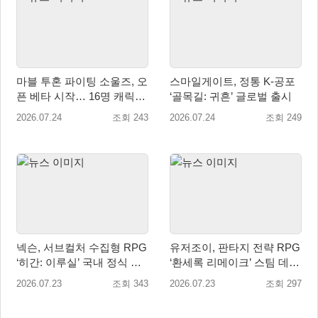
마블 투혼 파이팅 소울즈, 오
스마일게이트, 정통 K-공포
픈 베타 시작… 16명 캐릭터
‘골목길: 귀흔’ 글로벌 출시
공개
2026.07.24
조회 243
2026.07.24
조회 249
넥슨, 서브컬처 수집형 RPG
유저조이, 판타지 전략 RPG
‘히간: 이루실’ 국내 정식 출
‘환세록 리메이크’ 스팀 데모
시
무료 배포
2026.07.23
조회 343
2026.07.23
조회 297