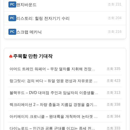
랜치바운드
조회 231
PC
리스토리: 힐링 전자기기 수리
조회 204
PC
스크랩 메카닉
조회 216
PC
🔥
주목할 만한 기대작
아머드 트레인 워페어 – 무장 열차를 지휘해 전장을 돌파하는 생존 전투 게임
조회 335
랑그릿사: 검의 바다 – 듀얼 영웅 편성과 자유로운 탐험을 결합한 판타지 전략 RPG
조회 423
블랙우드 – DVD 대여점 주인과 암살자의 이중생활을 그린 3인칭 액션 스릴러 게임
조회 313
렉크리에이션 2 – 차량 충돌과 지름길 경쟁을 즐기는 오픈월드 아케이드 레이싱 게임
조회 338
아키에이지 크로니클 – 원대륙을 개척하며 논타겟 전투를 즐기는 오픈월드 MMORPG
조회 384
다이노로드 – 인간과 공룡 군대를 이끄는 중세 전략 액션 RPG
조회 333