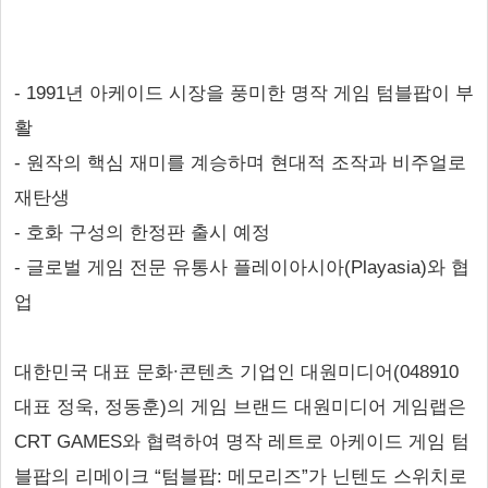
- 1991년 아케이드 시장을 풍미한 명작 게임 텀블팝이 부
활
- 원작의 핵심 재미를 계승하며 현대적 조작과 비주얼로
재탄생
- 호화 구성의 한정판 출시 예정
- 글로벌 게임 전문 유통사 플레이아시아(Playasia)와 협
업
대한민국 대표 문화∙콘텐츠 기업인 대원미디어(048910
대표 정욱, 정동훈)의 게임 브랜드 대원미디어 게임랩은
CRT GAMES와 협력하여 명작 레트로 아케이드 게임 텀
블팝의 리메이크 “텀블팝: 메모리즈”가 닌텐도 스위치로