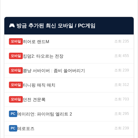
🎮 방금 추가된 최신 모바일 / PC게임
히어로 랜드M
조회 235
모바일
킹덤2: 타오르는 전장
조회 455
모바일
쾅냥 서바이버 : 좀비 쓸어버리기
조회 239
모바일
티니핑 매직 매치
조회 312
모바일
던전 견문록
조회 703
모바일
에이리언: 파이어팀 엘리트 2
조회 295
PC
테로포즈
조회 239
PC