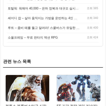
토탈워: 워해머 40,000 – 은하 정복과 대규모 실시간 전투가 결합된 전략 게임!
조회 385
셰이디 잡 – 살아 움직이는 가방을 운반하는 4인 협동 물리 어드벤처 게임
조회 340
루트 – 좀비 떼를 뚫고 달려라! 스쿨버스가 유일한 집이 되는 4인 협동 생존 게임
조회 400
소울프레임 – 무료 판타지 액션 RPG
조회 424
관련 뉴스 목록
컴투스 블록버스터급 신작
SF 기갑 전략 게임 ‘타이탄