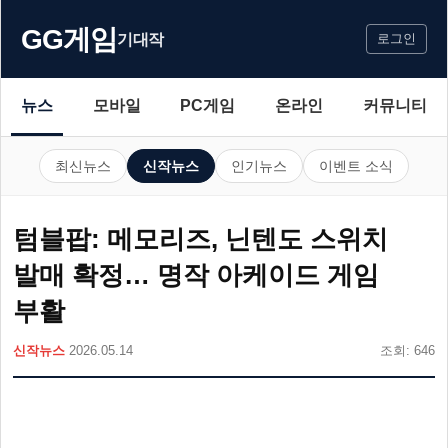
GG게임
기대작
로그인
뉴스
모바일
PC게임
온라인
커뮤니티
최신뉴스
신작뉴스
인기뉴스
이벤트 소식
텀블팝: 메모리즈, 닌텐도 스위치
발매 확정… 명작 아케이드 게임
부활
신작뉴스
2026.05.14
조회: 646