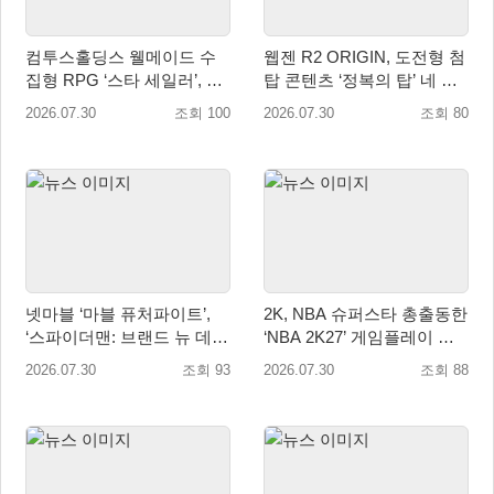
컴투스홀딩스 웰메이드 수
웹젠 R2 ORIGIN, 도전형 첨
집형 RPG ‘스타 세일러’, 여
탑 콘텐츠 ‘정복의 탑’ 네 번
름맞이 대규모 업데이트
째 시즌 개최
2026.07.30
조회 100
2026.07.30
조회 80
넷마블 ‘마블 퓨처파이트’,
2K, NBA 슈퍼스타 총출동한
‘스파이더맨: 브랜드 뉴 데
‘NBA 2K27’ 게임플레이 트
이’ 업데이트…美 코믹콘 참
레일러 공개
2026.07.30
조회 93
2026.07.30
조회 88
가