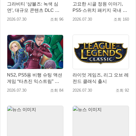
그라비티 ‘샴블즈: 녹색 심
고요한 시골 정원 이야기,
연’, 대규모 콘텐츠 DLC 정
PS5·스위치 패키지 국내 정
식 출시
식 출시
2026.07.30
조회 96
2026.07.30
조회 160
NS2, PS5용 비행 슈팅 액션
라이엇 게임즈, 리그 오브 레
게임 “타츠진 익스트림” 패
전드 클래식 출시
키지 버전 정식 발매!
2026.07.30
조회 84
2026.07.30
조회 92