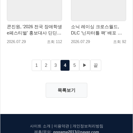
콘진원, ‘2026 전국 장애학생
소닉 레이싱 크로스월드,
e페스티벌’ 홍보대사 딘딘
DLC ‘닌자터틀 팩’ 배포 … 4
위촉
형제 레이서 참전
2026.07.29
조회 112
2026.07.29
조회 92
1
2
3
4
5
▶
끝
목록보기
사이트 소개
|
이용약관
|
개인정보처리방침
제휴/문의:
gggame2013@naver.com