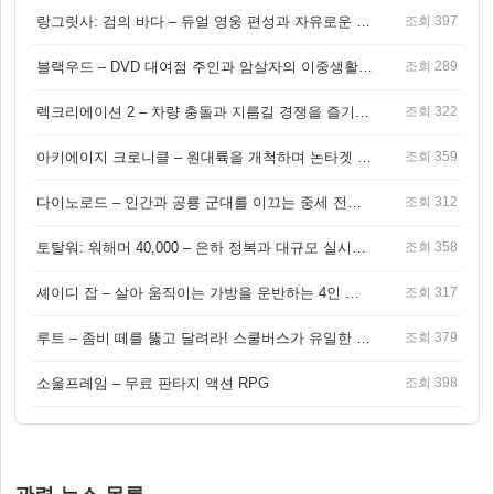
랑그릿사: 검의 바다 – 듀얼 영웅 편성과 자유로운 탐험을 결합한 판타지 전략 RPG
조회 397
블랙우드 – DVD 대여점 주인과 암살자의 이중생활을 그린 3인칭 액션 스릴러 게임
조회 289
렉크리에이션 2 – 차량 충돌과 지름길 경쟁을 즐기는 오픈월드 아케이드 레이싱 게임
조회 322
아키에이지 크로니클 – 원대륙을 개척하며 논타겟 전투를 즐기는 오픈월드 MMORPG
조회 359
다이노로드 – 인간과 공룡 군대를 이끄는 중세 전략 액션 RPG
조회 312
토탈워: 워해머 40,000 – 은하 정복과 대규모 실시간 전투가 결합된 전략 게임!
조회 358
셰이디 잡 – 살아 움직이는 가방을 운반하는 4인 협동 물리 어드벤처 게임
조회 317
루트 – 좀비 떼를 뚫고 달려라! 스쿨버스가 유일한 집이 되는 4인 협동 생존 게임
조회 379
소울프레임 – 무료 판타지 액션 RPG
조회 398