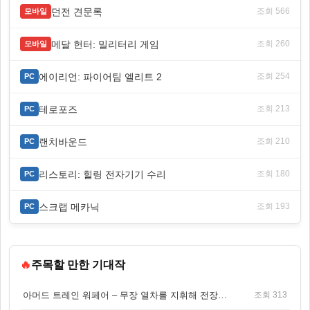
던전 견문록
조회 566
모바일
메달 헌터: 밀리터리 게임
조회 260
모바일
에이리언: 파이어팀 엘리트 2
조회 254
PC
테로포즈
조회 213
PC
랜치바운드
조회 210
PC
리스토리: 힐링 전자기기 수리
조회 180
PC
스크랩 메카닉
조회 193
PC
🔥
주목할 만한 기대작
아머드 트레인 워페어 – 무장 열차를 지휘해 전장을 돌파하는 생존 전투 게임
조회 313