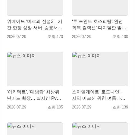
위메이드 ‘미르의 전설2’ , 기
‘투 포인트 호스피탈: 완전
간 한정 성장 서버 ‘승룡서
회복 컬렉션’ 디지털판 발매
버’ 사전 예약 실시
일 9월 16일(수)로 결정!
2026.07.29
조회 170
2026.07.29
조회 100
‘아키텍트’, ‘대범람’ 최상위
스마일게이트 ‘로드나인’ ,
난이도 확장… 실시간 PvP
지역 어르신 위한 여름나기
콘텐츠 ‘격전’ 오픈 예고
지원 및 기부 캠페인 진행
2026.07.29
조회 105
2026.07.29
조회 139