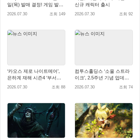
일(목) 발매 결정! 게임 발매
신규 캐릭터 출시
에 앞서 주제가 음원 선공개
2026.07.30
조회 149
2026.07.30
조회 92
예정!
‘카오스 제로 나이트메어’,
컴투스홀딩스 ‘소울 스트라
은하계 재해 시즌4 ‘부서진
이크’, 2.5주년 기념 업데이
빛과 발톱’ 업데이트
트… 감사 선물 풍성
2026.07.30
조회 88
2026.07.30
조회 74