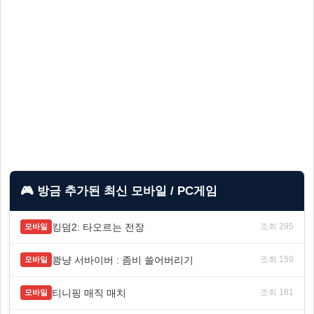
🎮 방금 추가된 최신 모바일 / PC게임
킹덤2: 타오르는 전장
조회 295
모바일
쾅냥 서바이버 : 좀비 쓸어버리기
조회 159
모바일
티니핑 매직 매치
조회 181
모바일