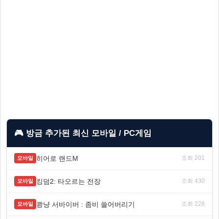
🎮 방금 추가된 최신 모바일 / PC게임
히어로 랜드M
조회 201
모바일
킹덤2: 타오르는 전장
조회 430
모바일
쾅냥 서바이버 : 좀비 쓸어버리기
조회 228
모바일