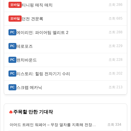
티니핑 매직 매치
조회 286
모바일
던전 견문록
조회 685
모바일
에이리언: 파이어팀 엘리트 2
조회 288
PC
테로포즈
조회 229
PC
랜치바운드
조회 228
PC
리스토리: 힐링 전자기기 수리
조회 202
PC
스크랩 메카닉
조회 213
PC
🔥
주목할 만한 기대작
아머드 트레인 워페어 – 무장 열차를 지휘해 전장을 돌파하는 생존 전투 게임
조회 334