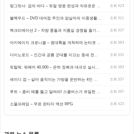
랑그릿사: 검의 바다 – 듀얼 영웅 편성과 자유로운 탐험을 결합한 판타지 전략 RPG
조회 423
블랙우드 – DVD 대여점 주인과 암살자의 이중생활을 그린 3인칭 액션 스릴러 게임
조회 311
렉크리에이션 2 – 차량 충돌과 지름길 경쟁을 즐기는 오픈월드 아케이드 레이싱 게임
조회 337
아키에이지 크로니클 – 원대륙을 개척하며 논타겟 전투를 즐기는 오픈월드 MMORPG
조회 383
다이노로드 – 인간과 공룡 군대를 이끄는 중세 전략 액션 RPG
조회 331
토탈워: 워해머 40,000 – 은하 정복과 대규모 실시간 전투가 결합된 전략 게임!
조회 383
셰이디 잡 – 살아 움직이는 가방을 운반하는 4인 협동 물리 어드벤처 게임
조회 337
루트 – 좀비 떼를 뚫고 달려라! 스쿨버스가 유일한 집이 되는 4인 협동 생존 게임
조회 397
소울프레임 – 무료 판타지 액션 RPG
조회 423