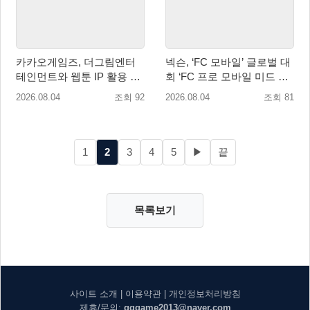
카카오게임즈, 더그림엔터
넥슨, ‘FC 모바일’ 글로벌 대
테인먼트와 웹툰 IP 활용 게
회 ‘FC 프로 모바일 미드 시
임 개발 및 서비스 업무협약
즌 플레이오프’ 한국 대표 출
2026.08.04
조회 92
2026.08.04
조회 81
체결
전!
1
2
3
4
5
▶
끝
목록보기
사이트 소개
|
이용약관
|
개인정보처리방침
제휴/문의:
gggame2013@naver.com