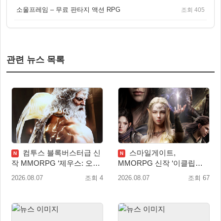
소울프레임 – 무료 판타지 액션 RPG
조회 405
관련 뉴스 목록
컴투스 블록버스터급 신
스마일게이트,
N
N
작 MMORPG ‘제우스: 오만
MMORPG 신작 ‘이클립스:
의 신’, 8월 26일 출시!
더 어웨이크닝’ 9월 10일 론
2026.08.07
조회 4
2026.08.07
조회 67
칭!