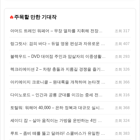
🔥
주목할 만한 기대작
아머드 트레인 워페어 – 무장 열차를 지휘해 전장을 돌파하는 생존 전투 게임
조회 317
랑그릿사: 검의 바다 – 듀얼 영웅 편성과 자유로운 탐험을 결합한 판타지 전략 RPG
조회 407
블랙우드 – DVD 대여점 주인과 암살자의 이중생활을 그린 3인칭 액션 스릴러 게임
조회 293
렉크리에이션 2 – 차량 충돌과 지름길 경쟁을 즐기는 오픈월드 아케이드 레이싱 게임
조회 326
아키에이지 크로니클 – 원대륙을 개척하며 논타겟 전투를 즐기는 오픈월드 MMORPG
조회 366
다이노로드 – 인간과 공룡 군대를 이끄는 중세 전략 액션 RPG
조회 316
토탈워: 워해머 40,000 – 은하 정복과 대규모 실시간 전투가 결합된 전략 게임!
조회 368
셰이디 잡 – 살아 움직이는 가방을 운반하는 4인 협동 물리 어드벤처 게임
조회 324
루트 – 좀비 떼를 뚫고 달려라! 스쿨버스가 유일한 집이 되는 4인 협동 생존 게임
조회 383