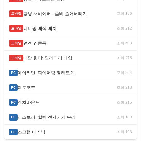
쾅냥 서바이버 : 좀비 쓸어버리기
조회 190
모바일
티니핑 매직 매치
조회 212
모바일
던전 견문록
조회 603
모바일
메달 헌터: 밀리터리 게임
조회 275
모바일
에이리언: 파이어팀 엘리트 2
조회 264
PC
테로포즈
조회 218
PC
랜치바운드
조회 215
PC
리스토리: 힐링 전자기기 수리
조회 189
PC
스크랩 메카닉
조회 198
PC