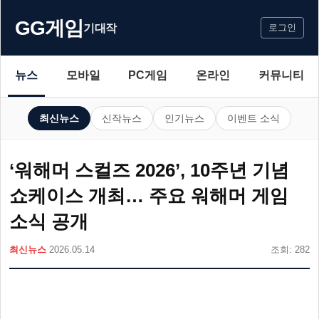
GG게임
기대작
로그인
뉴스
모바일
PC게임
온라인
커뮤니티
최신뉴스
신작뉴스
인기뉴스
이벤트 소식
‘워해머 스컬즈 2026’, 10주년 기념
쇼케이스 개최… 주요 워해머 게임
소식 공개
최신뉴스
2026.05.14
조회: 282