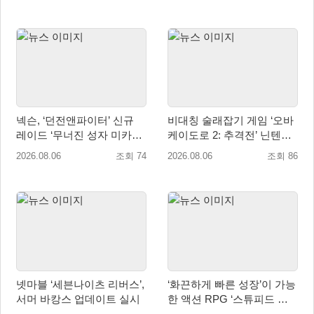
넥슨, ‘던전앤파이터’ 신규
비대칭 술래잡기 게임 ‘오바
레이드 ‘무너진 성자 미카엘
케이도로 2: 추격전’ 닌텐도
라’ 업데이트!
eShop 출시
2026.08.06
조회 74
2026.08.06
조회 86
넷마블 ‘세븐나이츠 리버스’,
‘화끈하게 빠른 성장’이 가능
서머 바캉스 업데이트 실시
한 액션 RPG ‘스튜피드 네
버 다이즈’ 패키지판 예약판