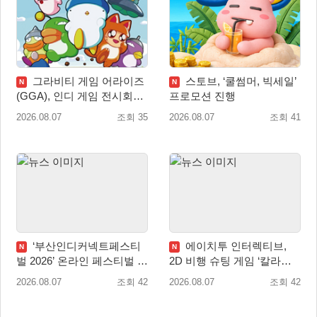
그라비티 게임 어라이즈
스토브, ‘쿨썸머, 빅세일’
N
N
(GGA), 인디 게임 전시회
프로모션 진행
‘도쿄 게임 던전 13’ 참가!
2026.08.07
조회 35
2026.08.07
조회 41
‘부산인디커넥트페스티
에이치투 인터렉티브,
N
N
벌 2026’ 온라인 페스티벌 개
2D 비행 슈팅 게임 ‘칼라드
막
리우스2/다크 엘레멘트’ 올
2026.08.07
조회 42
2026.08.07
조회 42
겨울 전 세계 출시 예정