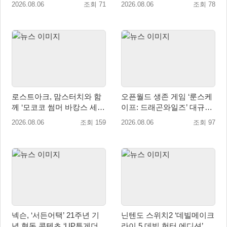
2026.08.06
조회 71
2026.08.06
조회 78
매 개시
로스트아크, 맘스터치와 함
오픈월드 생존 게임 ‘룬스케
께 ‘모코코 썸머 바캉스 세
이프: 드래곤와일즈’ 대규모
트’ 출시
유저 편의성 개선 및 사이드
2026.08.06
조회 159
2026.08.06
조회 97
퀘스트 업데이트
넥슨, ‘서든어택’ 21주년 기
닌텐도 스위치2 ‘데빌메이크
념 협동 콘텐츠 ‘UP투게더’
라이 5 데빌 헌터 에디션’ 패