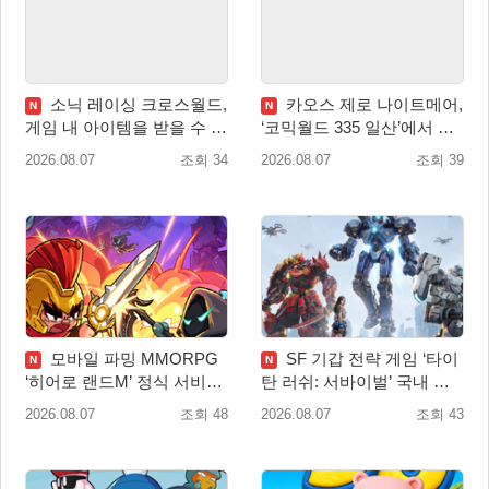
소닉 레이싱 크로스월드,
카오스 제로 나이트메어,
N
N
게임 내 아이템을 받을 수 있
‘코믹월드 335 일산’에서 이
는 ‘레전드 대회 라운드 7’ 개
용자 소통 예고
2026.08.07
조회 34
2026.08.07
조회 39
최!
모바일 파밍 MMORPG
SF 기갑 전략 게임 ‘타이
N
N
‘히어로 랜드M’ 정식 서비스
탄 러쉬: 서바이벌’ 국내 정
돌입
식 출시
2026.08.07
조회 48
2026.08.07
조회 43