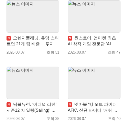
오렌지플래닛, 유망 스타
원스토어, 앱마켓 최초
N
N
트업 21개 팀 배출… 투자유
AI 창작 게임 전문관 ‘AI
치∙매출성장 성과 눈길
Games’ 오픈
2026.08.07
조회 51
2026.08.07
조회 47
님블뉴런, ‘이터널 리턴’
넷마블 ‘킹 오브 파이터
N
N
시즌12 ‘세일링(Sailing)’ 프
AFK’, 신규 파이터 ‘애쉬 크
리시즌 시작
림존’ 업데이트
2026.08.07
조회 38
2026.08.07
조회 40