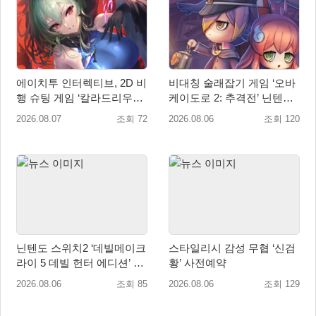
에이치투 인터렉티브, 2D 비
비대칭 술래잡기 게임 ‘오바
행 슈팅 게임 ‘칼라드리우스
케이도로 2: 추격전’ 닌텐도
2/다크 엘레멘트’ 올 겨울 전
eShop 출시
2026.08.07
조회 72
2026.08.06
조회 120
세계 출시 예정
닌텐도 스위치2 ‘데빌메이크
스타일리시 감성 무협 ‘신검
라이 5 데빌 헌터 에디션’ 패
황’ 사전예약
키지 제품 8월 7일 예약판매
2026.08.06
조회 85
2026.08.06
조회 129
개시