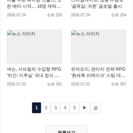
픈 베타 시작… 16명 캐릭터
‘골목길: 귀흔’ 글로벌 출시
공개
2026.07.24
조회 250
2026.07.24
조회 254
넥슨, 서브컬처 수집형 RPG
유저조이, 판타지 전략 RPG
‘히간: 이루실’ 국내 정식 출
‘환세록 리메이크’ 스팀 데모
시
무료 배포
2026.07.23
조회 351
2026.07.23
조회 307
1
2
3
4
5
▶
끝
목록보기