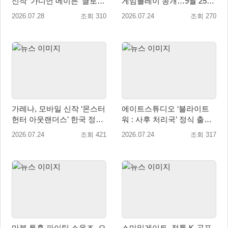
신작 ‘가디언 메이든’ 글로벌
게임플레이 공개…9월 25일
퍼블리싱 계약
전 세계 출시
2026.07.28
조회 310
2026.07.24
조회 270
가레나, 모바일 신작 ‘몬스터
에이트스튜디오 ‘블라이트
헌터 아웃랜더스’ 한국 정식
워 : 사후 처리국’ 정식 출
출시 확정… 사전예약 시작
시… 사전예약자 50만 명 달
2026.07.24
조회 421
2026.07.24
조회 317
성
마블 투혼 파이팅 소울즈, 오
스마일게이트, 정통 K-공포