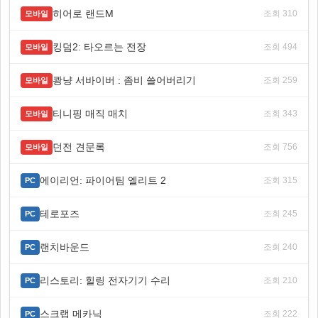
히어로 랜드M
조회 310
모바일
킹덤2: 타오르는 전장
조회 494
모바일
쾅냥 서바이버 : 좀비 쓸어버리기
조회 259
모바일
티니핑 매직 매치
조회 343
모바일
던전 견문록
조회 756
모바일
에이리언: 파이어팀 엘리트 2
조회 315
PC
테로포즈
조회 245
PC
랜치바운드
조회 240
PC
리스토리: 힐링 전자기기 수리
조회 210
PC
스크랩 메카닉
조회 222
PC