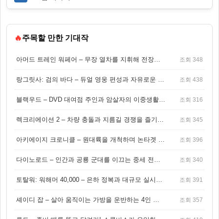
🔥
주목할 만한 기대작
아머드 트레인 워페어 – 무장 열차를 지휘해 전장을 돌파하는 생존 전투 게임
조회 348
랑그릿사: 검의 바다 – 듀얼 영웅 편성과 자유로운 탐험을 결합한 판타지 전략 RPG
조회 438
블랙우드 – DVD 대여점 주인과 암살자의 이중생활을 그린 3인칭 액션 스릴러 게임
조회 316
렉크리에이션 2 – 차량 충돌과 지름길 경쟁을 즐기는 오픈월드 아케이드 레이싱 게임
조회 345
아키에이지 크로니클 – 원대륙을 개척하며 논타겟 전투를 즐기는 오픈월드 MMORPG
조회 396
다이노로드 – 인간과 공룡 군대를 이끄는 중세 전략 액션 RPG
조회 340
토탈워: 워해머 40,000 – 은하 정복과 대규모 실시간 전투가 결합된 전략 게임!
조회 391
셰이디 잡 – 살아 움직이는 가방을 운반하는 4인 협동 물리 어드벤처 게임
조회 357