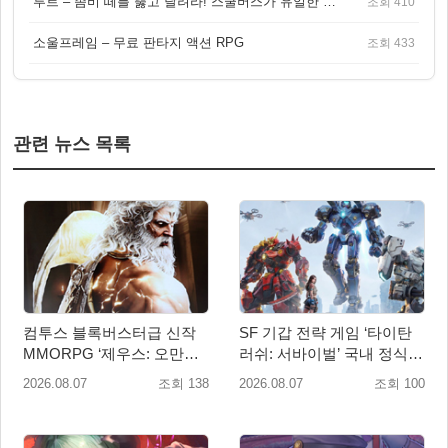
루트 – 좀비 떼를 뚫고 달려라! 스쿨버스가 유일한 집이 되는 4인 협동 생존 게임
조회 410
소울프레임 – 무료 판타지 액션 RPG
조회 433
관련 뉴스 목록
컴투스 블록버스터급 신작
SF 기갑 전략 게임 ‘타이탄
MMORPG ‘제우스: 오만의
러쉬: 서바이벌’ 국내 정식
신’, 8월 26일 출시!
출시
2026.08.07
조회 138
2026.08.07
조회 100