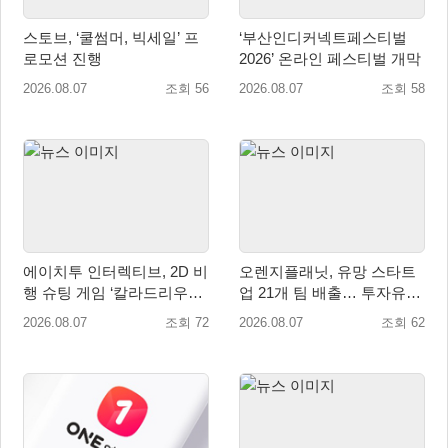
스토브, ‘쿨썸머, 빅세일’ 프
‘부산인디커넥트페스티벌
로모션 진행
2026’ 온라인 페스티벌 개막
2026.08.07
조회 56
2026.08.07
조회 58
에이치투 인터렉티브, 2D 비
오렌지플래닛, 유망 스타트
행 슈팅 게임 ‘칼라드리우스
업 21개 팀 배출… 투자유치∙
2/다크 엘레멘트’ 올 겨울 전
매출성장 성과 눈길
2026.08.07
조회 72
2026.08.07
조회 62
세계 출시 예정