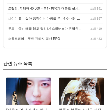
토탈워: 워해머 40,000 – 은하 정복과 대규모 실시간 전투가 결합된 전략 게임!
조회 391
셰이디 잡 – 살아 움직이는 가방을 운반하는 4인 협동 물리 어드벤처 게임
조회 357
루트 – 좀비 떼를 뚫고 달려라! 스쿨버스가 유일한 집이 되는 4인 협동 생존 게임
조회 410
소울프레임 – 무료 판타지 액션 RPG
조회 433
관련 뉴스 목록
“’제우스’의 세계에서 만나
컴투스 블록버스터급 신작