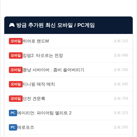
🎮 방금 추가된 최신 모바일 / PC게임
히어로 랜드M
조회 310
모바일
킹덤2: 타오르는 전장
조회 496
모바일
쾅냥 서바이버 : 좀비 쓸어버리기
조회 260
모바일
티니핑 매직 매치
조회 345
모바일
던전 견문록
조회 759
모바일
에이리언: 파이어팀 엘리트 2
조회 315
PC
테로포즈
조회 245
PC