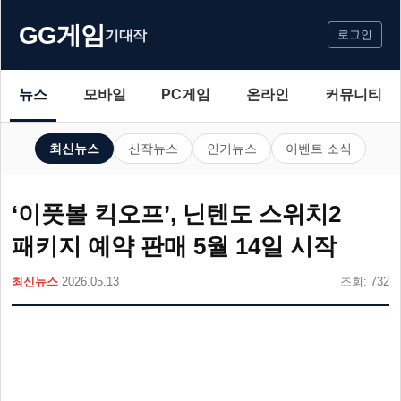
GG게임
기대작
로그인
뉴스
모바일
PC게임
온라인
커뮤니티
최신뉴스
신작뉴스
인기뉴스
이벤트 소식
‘이풋볼 킥오프’, 닌텐도 스위치2
패키지 예약 판매 5월 14일 시작
최신뉴스
2026.05.13
조회: 732