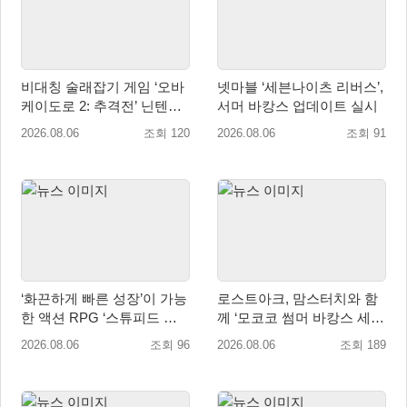
비대칭 술래잡기 게임 ‘오바
넷마블 ‘세븐나이츠 리버스’,
케이도로 2: 추격전’ 닌텐도
서머 바캉스 업데이트 실시
eShop 출시
2026.08.06
조회 120
2026.08.06
조회 91
‘화끈하게 빠른 성장’이 가능
로스트아크, 맘스터치와 함
한 액션 RPG ‘스튜피드 네
께 ‘모코코 썸머 바캉스 세
버 다이즈’ 패키지판 예약판
트’ 출시
2026.08.06
조회 96
2026.08.06
조회 189
매 개시