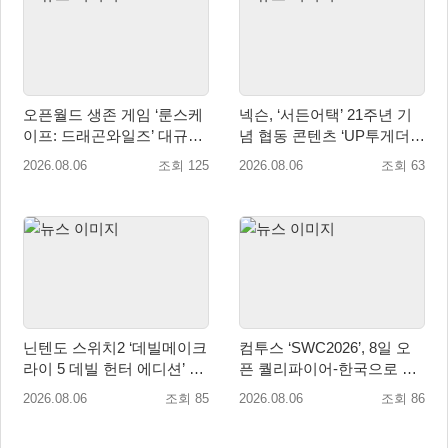
오픈월드 생존 게임 ‘룬스케
넥슨, ‘서든어택’ 21주년 기
이프: 드래곤와일즈’ 대규모
념 협동 콘텐츠 ‘UP투게더’
유저 편의성 개선 및 사이드
업데이트
2026.08.06
조회 125
2026.08.06
조회 63
퀘스트 업데이트
닌텐도 스위치2 ‘데빌메이크
컴투스 ‘SWC2026’, 8일 오
라이 5 데빌 헌터 에디션’ 패
픈 퀄리파이어-한국으로 시
키지 제품 8월 7일 예약판매
즌 개막!
2026.08.06
조회 85
2026.08.06
조회 86
개시