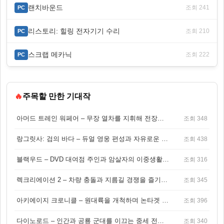
랜치바운드
조회 241
PC
리스토리: 힐링 전자기기 수리
조회 210
PC
스크랩 메카닉
조회 222
PC
🔥
주목할 만한 기대작
아머드 트레인 워페어 – 무장 열차를 지휘해 전장을 돌파하는 생존 전투 게임
조회 348
랑그릿사: 검의 바다 – 듀얼 영웅 편성과 자유로운 탐험을 결합한 판타지 전략 RPG
조회 438
블랙우드 – DVD 대여점 주인과 암살자의 이중생활을 그린 3인칭 액션 스릴러 게임
조회 316
렉크리에이션 2 – 차량 충돌과 지름길 경쟁을 즐기는 오픈월드 아케이드 레이싱 게임
조회 345
아키에이지 크로니클 – 원대륙을 개척하며 논타겟 전투를 즐기는 오픈월드 MMORPG
조회 396
다이노로드 – 인간과 공룡 군대를 이끄는 중세 전략 액션 RPG
조회 340