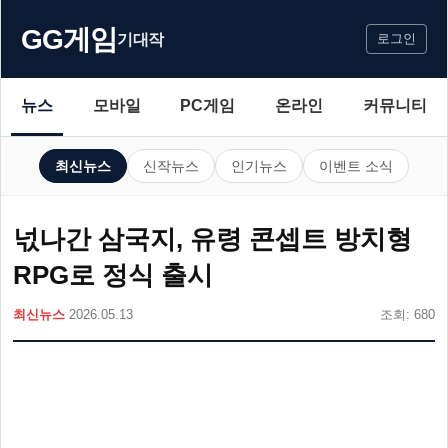
GG게임
기대작
로그인
뉴스
모바일
PC게임
온라인
커뮤니티
최신뉴스
신작뉴스
인기뉴스
이벤트 소식
넋나간 삼국지, 유령 콘셉트 방치형
RPG로 정식 출시
최신뉴스
2026.05.13
조회: 680