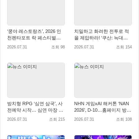
‘쿵야 레스토랑즈’, 2026 인
치밀하고 화려한 전투로 적
천펜타포트 락 페스티벌서
을 제압하라! ‘쿠산: 늑대들
굿즈·키즈존 운영
의 도시’, 오늘 정식 출시
2026.07.31
조회 98
2026.07.31
조회 154
방치형 RPG ‘심연 삼국’, 사
NHN 게임xAI 해커톤 ‘NAN
전예약 시작… 심연 마장 수
2026’, D-10…홈페이지 방문
집·육성 예고
자 10만 명 돌파
2026.07.31
조회 215
2026.07.31
조회 108