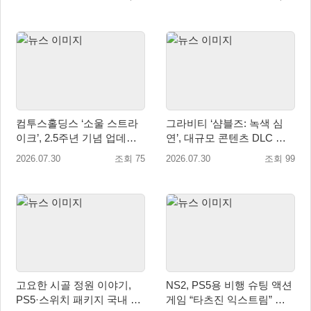
컴투스홀딩스 ‘소울 스트라
그라비티 ‘샴블즈: 녹색 심
이크’, 2.5주년 기념 업데이
연’, 대규모 콘텐츠 DLC 정
트… 감사 선물 풍성
식 출시
2026.07.30
조회 75
2026.07.30
조회 99
고요한 시골 정원 이야기,
NS2, PS5용 비행 슈팅 액션
PS5·스위치 패키지 국내 정
게임 “타츠진 익스트림” 패