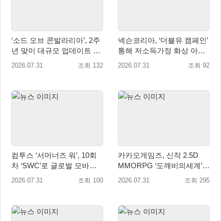
‘소드 오브 콘발라리아’, 2주
넥슨코리아, ‘더블유 캠페인’
년 맞이 대규모 업데이트 8
통해 저소득가정 화상 아동
월 1일 진행
치료비 8,800만원 전달
2026.07.31
조회 132
2026.07.31
조회 92
컴투스 ‘서머너즈 워’, 10회
카카오게임즈, 신작 2.5D
차 ‘SWC’로 글로벌 모바일 e
MMORPG ‘도깨비의세계’
스포츠 새 지평 열다
10월 출시 확정… 대표 일러
2026.07.31
조회 100
2026.07.31
조회 295
스트 첫 공개