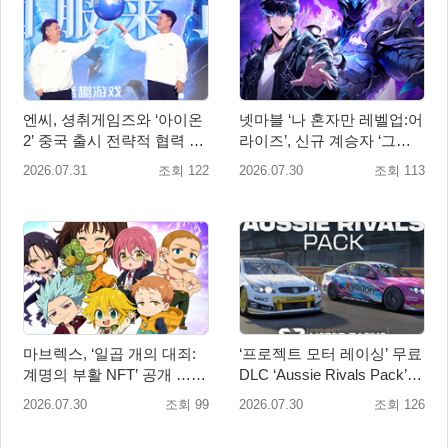
엔씨, 셩취게임즈와 ‘아이온
넷마블 ‘나 혼자만 레벨업:어
2’ 중국 출시 전략적 협력 발
라이즈’, 신규 계승자 ‘그림
표
자 군주 성진우’ 추가
2026.07.31
조회 122
2026.07.30
조회 113
마브렉스, ‘일곱 개의 대죄:
‘프로젝트 모터 레이싱’ 무료
계명의 부활 NFT’ 공개 …글
DLC ‘Aussie Rivals Pack’
로벌 인기 IP 라이선스 활용
출시! 대규모 업데이트 2.1도
2026.07.30
조회 99
2026.07.30
조회 126
배포 시작