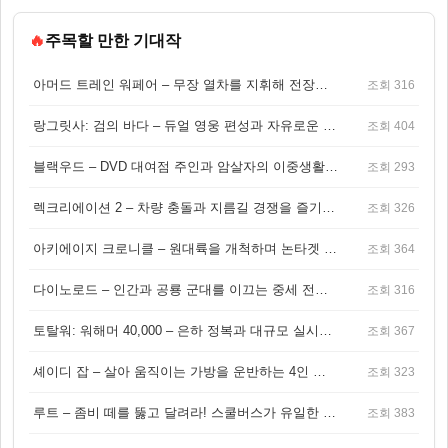
🔥
주목할 만한 기대작
아머드 트레인 워페어 – 무장 열차를 지휘해 전장을 돌파하는 생존 전투 게임
조회 316
랑그릿사: 검의 바다 – 듀얼 영웅 편성과 자유로운 탐험을 결합한 판타지 전략 RPG
조회 404
블랙우드 – DVD 대여점 주인과 암살자의 이중생활을 그린 3인칭 액션 스릴러 게임
조회 293
렉크리에이션 2 – 차량 충돌과 지름길 경쟁을 즐기는 오픈월드 아케이드 레이싱 게임
조회 326
아키에이지 크로니클 – 원대륙을 개척하며 논타겟 전투를 즐기는 오픈월드 MMORPG
조회 364
다이노로드 – 인간과 공룡 군대를 이끄는 중세 전략 액션 RPG
조회 316
토탈워: 워해머 40,000 – 은하 정복과 대규모 실시간 전투가 결합된 전략 게임!
조회 367
셰이디 잡 – 살아 움직이는 가방을 운반하는 4인 협동 물리 어드벤처 게임
조회 323
루트 – 좀비 떼를 뚫고 달려라! 스쿨버스가 유일한 집이 되는 4인 협동 생존 게임
조회 383