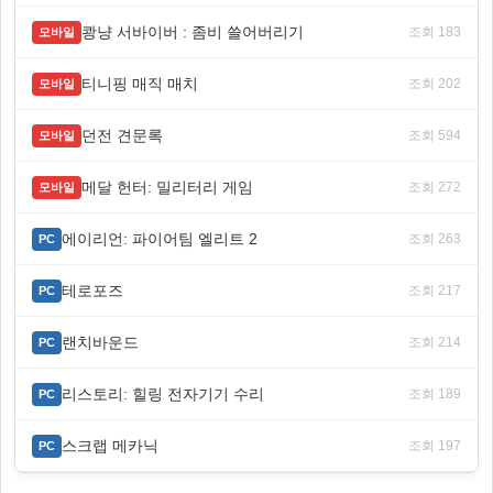
쾅냥 서바이버 : 좀비 쓸어버리기
조회 183
모바일
티니핑 매직 매치
조회 202
모바일
던전 견문록
조회 594
모바일
메달 헌터: 밀리터리 게임
조회 272
모바일
에이리언: 파이어팀 엘리트 2
조회 263
PC
테로포즈
조회 217
PC
랜치바운드
조회 214
PC
리스토리: 힐링 전자기기 수리
조회 189
PC
스크랩 메카닉
조회 197
PC