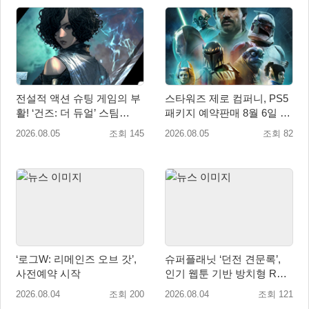
전설적 액션 슈팅 게임의 부
스타워즈 제로 컴퍼니, PS5
활! ‘건즈: 더 듀얼’ 스팀
패키지 예약판매 8월 6일 시
(Steam) 8월 14일 정식 오픈
작... 8월 27일 국내 정식 발
2026.08.05
조회 145
2026.08.05
조회 82
매
‘로그W: 리메인즈 오브 갓’,
슈퍼플래닛 ‘던전 견문록’,
사전예약 시작
인기 웹툰 기반 방치형 RPG
로 글로벌 정식 출시
2026.08.04
조회 200
2026.08.04
조회 121