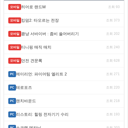
히어로 랜드M
조회 93
모바일
킹덤2: 타오르는 전장
조회 373
모바일
쾅냥 서바이버 : 좀비 쓸어버리기
조회 202
모바일
티니핑 매직 매치
조회 240
모바일
던전 견문록
조회 628
모바일
에이리언: 파이어팀 엘리트 2
조회 271
PC
테로포즈
조회 220
PC
랜치바운드
조회 218
PC
리스토리: 힐링 전자기기 수리
조회 193
PC
스크랩 메카닉
조회 203
PC