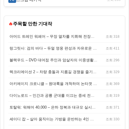
🔥
주목할 만한 기대작
아머드 트레인 워페어 – 무장 열차를 지휘해 전장을 돌파하는 생존 전투 게임
조회 318
랑그릿사: 검의 바다 – 듀얼 영웅 편성과 자유로운 탐험을 결합한 판타지 전략 RPG
조회 411
블랙우드 – DVD 대여점 주인과 암살자의 이중생활을 그린 3인칭 액션 스릴러 게임
조회 296
렉크리에이션 2 – 차량 충돌과 지름길 경쟁을 즐기는 오픈월드 아케이드 레이싱 게임
조회 329
아키에이지 크로니클 – 원대륙을 개척하며 논타겟 전투를 즐기는 오픈월드 MMORPG
조회 369
다이노로드 – 인간과 공룡 군대를 이끄는 중세 전략 액션 RPG
조회 319
토탈워: 워해머 40,000 – 은하 정복과 대규모 실시간 전투가 결합된 전략 게임!
조회 371
셰이디 잡 – 살아 움직이는 가방을 운반하는 4인 협동 물리 어드벤처 게임
조회 330