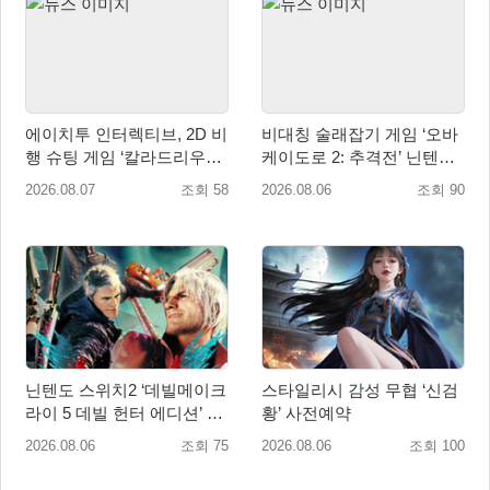
에이치투 인터렉티브, 2D 비
비대칭 술래잡기 게임 ‘오바
행 슈팅 게임 ‘칼라드리우스
케이도로 2: 추격전’ 닌텐도
2/다크 엘레멘트’ 올 겨울 전
eShop 출시
2026.08.07
조회 58
2026.08.06
조회 90
세계 출시 예정
닌텐도 스위치2 ‘데빌메이크
스타일리시 감성 무협 ‘신검
라이 5 데빌 헌터 에디션’ 패
황’ 사전예약
키지 제품 8월 7일 예약판매
2026.08.06
조회 75
2026.08.06
조회 100
개시