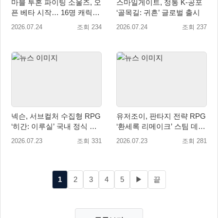
마블 투혼 파이팅 소울즈, 오
스마일게이트, 정통 K-공포
픈 베타 시작… 16명 캐릭터
‘골목길: 귀흔’ 글로벌 출시
공개
2026.07.24
조회 234
2026.07.24
조회 237
넥슨, 서브컬처 수집형 RPG
유저조이, 판타지 전략 RPG
‘히간: 이루실’ 국내 정식 출
‘환세록 리메이크’ 스팀 데모
시
무료 배포
2026.07.23
조회 331
2026.07.23
조회 281
1
2
3
4
5
▶
끝