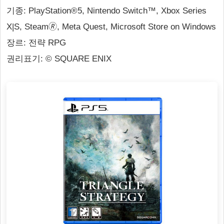
기종: PlayStation®5, Nintendo Switch™, Xbox Series
X|S, Steam🄬, Meta Quest, Microsoft Store on Windows
장르: 전략 RPG
권리표기: © SQUARE ENIX