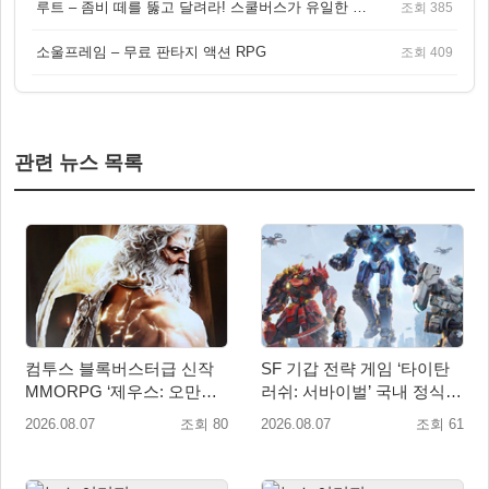
루트 – 좀비 떼를 뚫고 달려라! 스쿨버스가 유일한 집이 되는 4인 협동 생존 게임
조회 385
소울프레임 – 무료 판타지 액션 RPG
조회 409
관련 뉴스 목록
컴투스 블록버스터급 신작
SF 기갑 전략 게임 ‘타이탄
MMORPG ‘제우스: 오만의
러쉬: 서바이벌’ 국내 정식
신’, 8월 26일 출시!
출시
2026.08.07
조회 80
2026.08.07
조회 61