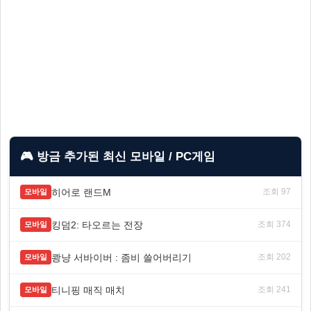
🎮 방금 추가된 최신 모바일 / PC게임
히어로 랜드M
조회 97
모바일
킹덤2: 타오르는 전장
조회 374
모바일
쾅냥 서바이버 : 좀비 쓸어버리기
조회 202
모바일
티니핑 매직 매치
조회 241
모바일