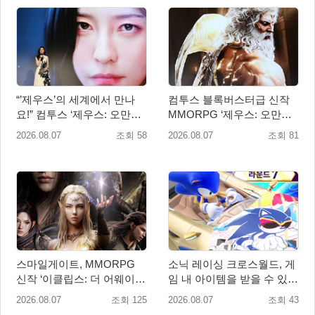
“’제우스’의 세계에서 만나
컴투스 블록버스터급 신작
요!” 컴투스 ‘제우스: 오만의
MMORPG ‘제우스: 오만의
신’ 쇼케이스 찾은 배우 박지
신’, 8월 26일 출시!
2026.08.07
조회 58
2026.08.07
조회 81
현
스마일게이트, MMORPG
소닉 레이싱 크로스월드, 게
신작 ‘이클립스: 더 어웨이크
임 내 아이템을 받을 수 있는
닝’ 9월 10일 론칭!
‘레전드 대회 라운드 7’ 개최!
2026.08.07
조회 125
2026.08.07
조회 43