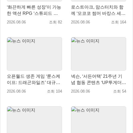
‘화끈하게 빠른 성장’이 가능
로스트아크, 맘스터치와 함
한 액션 RPG ‘스튜피드 네
께 ‘모코코 썸머 바캉스 세
버 다이즈’ 패키지판 예약판
트’ 출시
2026.08.06
조회 82
2026.08.06
조회 164
매 개시
오픈월드 생존 게임 ‘룬스케
넥슨, ‘서든어택’ 21주년 기
이프: 드래곤와일즈’ 대규모
념 협동 콘텐츠 ‘UP투게더’
유저 편의성 개선 및 사이드
업데이트
2026.08.06
조회 104
2026.08.06
조회 54
퀘스트 업데이트