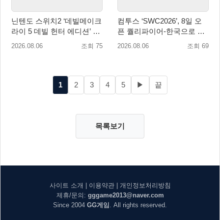
닌텐도 스위치2 ‘데빌메이크
컴투스 ‘SWC2026’, 8일 오
라이 5 데빌 헌터 에디션’ 패
픈 퀄리파이어-한국으로 시
키지 제품 8월 7일 예약판매
즌 개막!
2026.08.06
조회 75
2026.08.06
조회 69
개시
1
2
3
4
5
▶
끝
목록보기
사이트 소개
|
이용약관
|
개인정보처리방침
제휴/문의:
gggame2013@naver.com
Since 2004
GG게임
. All rights reserved.