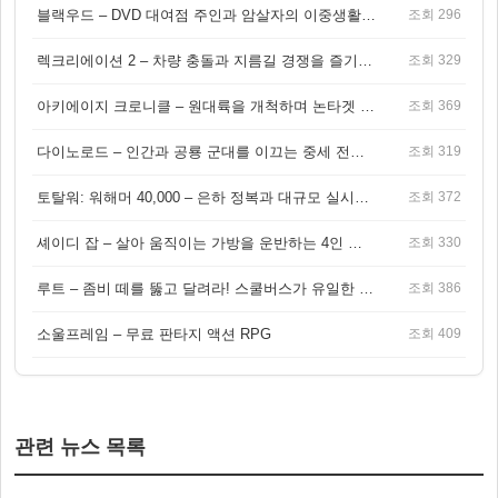
블랙우드 – DVD 대여점 주인과 암살자의 이중생활을 그린 3인칭 액션 스릴러 게임
조회 296
렉크리에이션 2 – 차량 충돌과 지름길 경쟁을 즐기는 오픈월드 아케이드 레이싱 게임
조회 329
아키에이지 크로니클 – 원대륙을 개척하며 논타겟 전투를 즐기는 오픈월드 MMORPG
조회 369
다이노로드 – 인간과 공룡 군대를 이끄는 중세 전략 액션 RPG
조회 319
토탈워: 워해머 40,000 – 은하 정복과 대규모 실시간 전투가 결합된 전략 게임!
조회 372
셰이디 잡 – 살아 움직이는 가방을 운반하는 4인 협동 물리 어드벤처 게임
조회 330
루트 – 좀비 떼를 뚫고 달려라! 스쿨버스가 유일한 집이 되는 4인 협동 생존 게임
조회 386
소울프레임 – 무료 판타지 액션 RPG
조회 409
관련 뉴스 목록