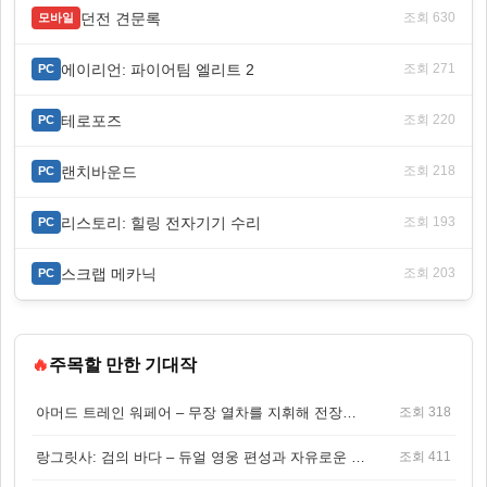
던전 견문록
조회 630
모바일
에이리언: 파이어팀 엘리트 2
조회 271
PC
테로포즈
조회 220
PC
랜치바운드
조회 218
PC
리스토리: 힐링 전자기기 수리
조회 193
PC
스크랩 메카닉
조회 203
PC
🔥
주목할 만한 기대작
아머드 트레인 워페어 – 무장 열차를 지휘해 전장을 돌파하는 생존 전투 게임
조회 318
랑그릿사: 검의 바다 – 듀얼 영웅 편성과 자유로운 탐험을 결합한 판타지 전략 RPG
조회 411