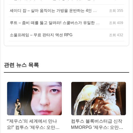
셰이디 잡 – 살아 움직이는 가방을 운반하는 4인 협동 물리 어드벤처 게임
조회 355
루트 – 좀비 떼를 뚫고 달려라! 스쿨버스가 유일한 집이 되는 4인 협동 생존 게임
조회 409
소울프레임 – 무료 판타지 액션 RPG
조회 432
관련 뉴스 목록
“’제우스’의 세계에서 만나
컴투스 블록버스터급 신작
요!” 컴투스 ‘제우스: 오만의
MMORPG ‘제우스: 오만의