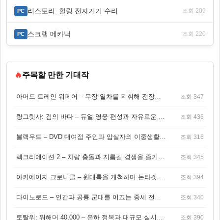
리스토리: 힐링 전자기기 수리
조회 209
PC
스크랩 메카닉
조회 220
PC
🔥
주목할 만한 기대작
아머드 트레인 워페어 – 무장 열차를 지휘해 전장을 돌파하는 생존 전투 게임
조회 347
랑그릿사: 검의 바다 – 듀얼 영웅 편성과 자유로운 탐험을 결합한 판타지 전략 RPG
조회 436
블랙우드 – DVD 대여점 주인과 암살자의 이중생활을 그린 3인칭 액션 스릴러 게임
조회 316
렉크리에이션 2 – 차량 충돌과 지름길 경쟁을 즐기는 오픈월드 아케이드 레이싱 게임
조회 345
아키에이지 크로니클 – 원대륙을 개척하며 논타겟 전투를 즐기는 오픈월드 MMORPG
조회 394
다이노로드 – 인간과 공룡 군대를 이끄는 중세 전략 액션 RPG
조회 340
토탈워: 워해머 40,000 – 은하 정복과 대규모 실시간 전투가 결합된 전략 게임!
조회 390