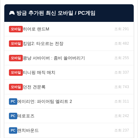
🎮 방금 추가된 최신 모바일 / PC게임
히어로 랜드M
조회 291
모바일
킹덤2: 타오르는 전장
조회 482
모바일
쾅냥 서바이버 : 좀비 쓸어버리기
조회 255
모바일
티니핑 매직 매치
조회 337
모바일
던전 견문록
조회 743
모바일
에이리언: 파이어팀 엘리트 2
조회 311
PC
테로포즈
조회 242
PC
랜치바운드
조회 237
PC