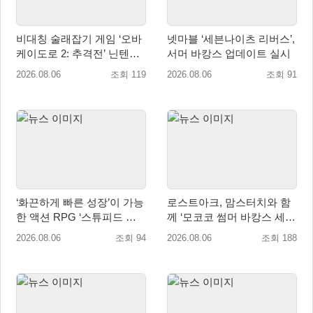
비대칭 술래잡기 게임 ‘오바
넷마블 ‘세븐나이츠 리버스’,
케이도로 2: 추격전’ 닌텐도
서머 바캉스 업데이트 실시
eShop 출시
2026.08.06
조회 119
2026.08.06
조회 91
‘화끈하게 빠른 성장’이 가능
로스트아크, 맘스터치와 함
한 액션 RPG ‘스튜피드 네
께 ‘모코코 썸머 바캉스 세
버 다이즈’ 패키지판 예약판
트’ 출시
2026.08.06
조회 94
2026.08.06
조회 188
매 개시