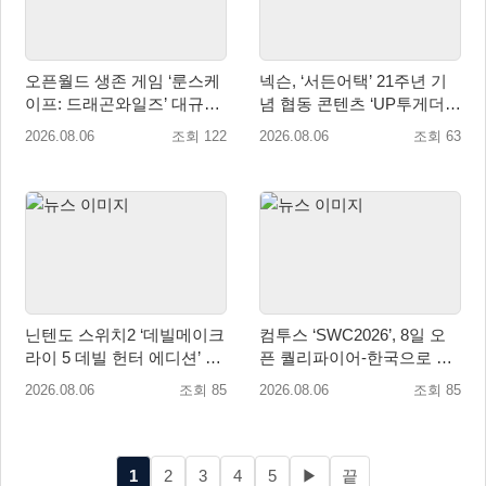
오픈월드 생존 게임 ‘룬스케
넥슨, ‘서든어택’ 21주년 기
이프: 드래곤와일즈’ 대규모
념 협동 콘텐츠 ‘UP투게더’
유저 편의성 개선 및 사이드
업데이트
2026.08.06
조회 122
2026.08.06
조회 63
퀘스트 업데이트
닌텐도 스위치2 ‘데빌메이크
컴투스 ‘SWC2026’, 8일 오
라이 5 데빌 헌터 에디션’ 패
픈 퀄리파이어-한국으로 시
키지 제품 8월 7일 예약판매
즌 개막!
2026.08.06
조회 85
2026.08.06
조회 85
개시
1
2
3
4
5
▶
끝