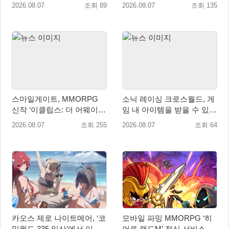
신’ 쇼케이스 찾은 배우 박지
신’, 8월 26일 출시!
2026.08.07
조회 89
2026.08.07
조회 135
현
스마일게이트, MMORPG
소닉 레이싱 크로스월드, 게
신작 ‘이클립스: 더 어웨이크
임 내 아이템을 받을 수 있는
닝’ 9월 10일 론칭!
‘레전드 대회 라운드 7’ 개최!
2026.08.07
조회 255
2026.08.07
조회 64
카오스 제로 나이트메어, ‘코
모바일 파밍 MMORPG ‘히
믹월드 335 일산’에서 이용
어로 랜드M’ 정식 서비스 돌