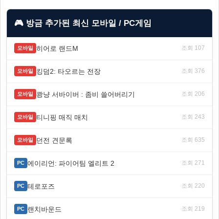
🎮 방금 추가된 최신 모바일 / PC게임
히어로 랜드M
조회 107
모바일
킹덤2: 타오르는 전장
조회 376
모바일
쾅냥 서바이버 : 좀비 쓸어버리기
조회 206
모바일
티니핑 매직 매치
조회 243
모바일
던전 견문록
조회 635
모바일
에이리언: 파이어팀 엘리트 2
조회 271
PC
테로포즈
조회 220
PC
랜치바운드
조회 219
PC