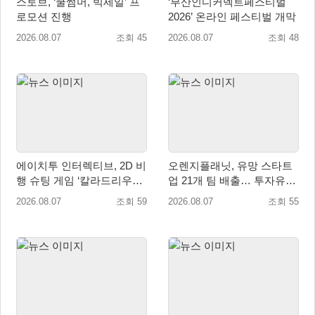
스토브, ‘쿨썸머, 빅세일’ 프
‘부산인디커넥트페스티벌
로모션 진행
2026’ 온라인 페스티벌 개막
2026.08.07
조회 45
2026.08.07
조회 48
에이치투 인터렉티브, 2D 비
오렌지플래닛, 유망 스타트
행 슈팅 게임 ‘칼라드리우스
업 21개 팀 배출… 투자유치∙
2/다크 엘레멘트’ 올 겨울 전
매출성장 성과 눈길
2026.08.07
조회 59
2026.08.07
조회 55
세계 출시 예정