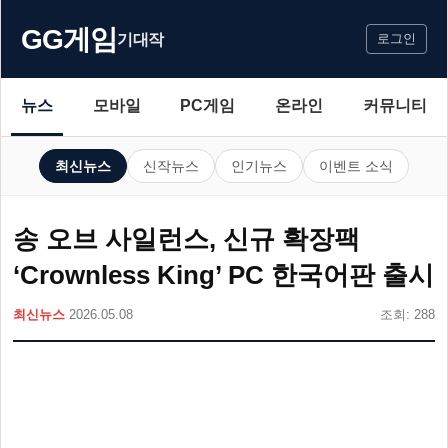
GG게임
기대작
로그인
뉴스
모바일
PC게임
온라인
커뮤니티
최신뉴스
신작뉴스
인기뉴스
이벤트 소식
송 오브 사일런스, 신규 확장팩
‘Crownless King’ PC 한국어판 출시
최신뉴스
2026.05.08
조회: 288