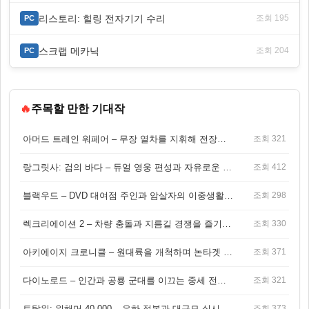
리스토리: 힐링 전자기기 수리
조회 195
PC
스크랩 메카닉
조회 204
PC
🔥
주목할 만한 기대작
아머드 트레인 워페어 – 무장 열차를 지휘해 전장을 돌파하는 생존 전투 게임
조회 321
랑그릿사: 검의 바다 – 듀얼 영웅 편성과 자유로운 탐험을 결합한 판타지 전략 RPG
조회 412
블랙우드 – DVD 대여점 주인과 암살자의 이중생활을 그린 3인칭 액션 스릴러 게임
조회 298
렉크리에이션 2 – 차량 충돌과 지름길 경쟁을 즐기는 오픈월드 아케이드 레이싱 게임
조회 330
아키에이지 크로니클 – 원대륙을 개척하며 논타겟 전투를 즐기는 오픈월드 MMORPG
조회 371
다이노로드 – 인간과 공룡 군대를 이끄는 중세 전략 액션 RPG
조회 321
토탈워: 워해머 40,000 – 은하 정복과 대규모 실시간 전투가 결합된 전략 게임!
조회 373