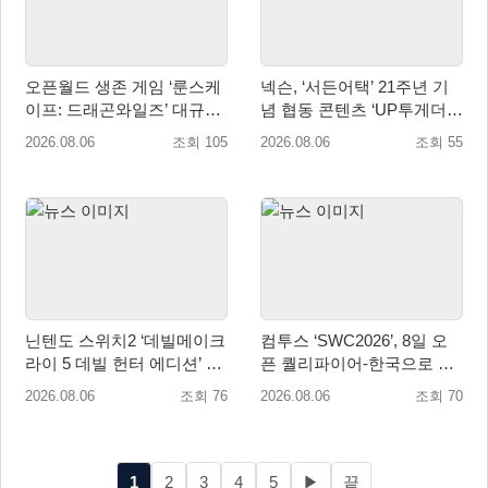
오픈월드 생존 게임 ‘룬스케
넥슨, ‘서든어택’ 21주년 기
이프: 드래곤와일즈’ 대규모
념 협동 콘텐츠 ‘UP투게더’
유저 편의성 개선 및 사이드
업데이트
2026.08.06
조회 105
2026.08.06
조회 55
퀘스트 업데이트
닌텐도 스위치2 ‘데빌메이크
컴투스 ‘SWC2026’, 8일 오
라이 5 데빌 헌터 에디션’ 패
픈 퀄리파이어-한국으로 시
키지 제품 8월 7일 예약판매
즌 개막!
2026.08.06
조회 76
2026.08.06
조회 70
개시
1
2
3
4
5
▶
끝