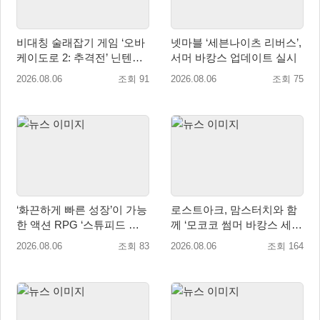
비대칭 술래잡기 게임 ‘오바
넷마블 ‘세븐나이츠 리버스’,
케이도로 2: 추격전’ 닌텐도
서머 바캉스 업데이트 실시
eShop 출시
2026.08.06
조회 91
2026.08.06
조회 75
‘화끈하게 빠른 성장’이 가능
로스트아크, 맘스터치와 함
한 액션 RPG ‘스튜피드 네
께 ‘모코코 썸머 바캉스 세
버 다이즈’ 패키지판 예약판
트’ 출시
2026.08.06
조회 83
2026.08.06
조회 164
매 개시