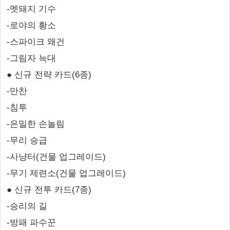
-멧돼지 기수
-로야의 황소
-스파이크 왜건
-그림자 늑대
● 신규 전략 카드(6종)
-만찬
-침투
-은밀한 손놀림
-무리 승급
-사냥터(건물 업그레이드)
-무기 제련소(건물 업그레이드)
● 신규 전투 카드(7종)
-승리의 길
-방패 파수꾼