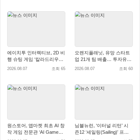
에이치투 인터렉티브, 2D 비
오렌지플래닛, 유망 스타트
행 슈팅 게임 ‘칼라드리우스
업 21개 팀 배출… 투자유치∙
2/다크 엘레멘트’ 올 겨울 전
매출성장 성과 눈길
2026.08.07
조회 65
2026.08.07
조회 60
세계 출시 예정
원스토어, 앱마켓 최초 AI 창
님블뉴런, ‘이터널 리턴’ 시
작 게임 전문관 ‘AI Games’
즌12 ‘세일링(Sailing)’ 프리
오픈
시즌 시작