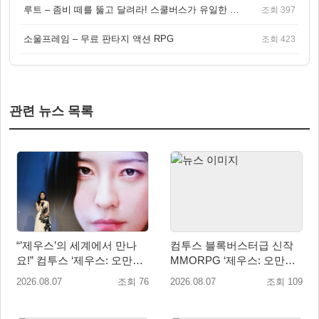
루트 – 좀비 떼를 뚫고 달려라! 스쿨버스가 유일한 집이 되는 4인 협동 생존 게임
조회 397
소울프레임 – 무료 판타지 액션 RPG
조회 423
관련 뉴스 목록
“’제우스’의 세계에서 만나
컴투스 블록버스터급 신작
요!” 컴투스 ‘제우스: 오만의
MMORPG ‘제우스: 오만의
신’ 쇼케이스 찾은 배우 박지
신’, 8월 26일 출시!
2026.08.07
조회 76
2026.08.07
조회 109
현