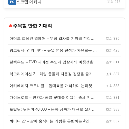
스크랩 메카닉
조회 213
PC
🔥
주목할 만한 기대작
아머드 트레인 워페어 – 무장 열차를 지휘해 전장을 돌파하는 생존 전투 게임
조회 335
랑그릿사: 검의 바다 – 듀얼 영웅 편성과 자유로운 탐험을 결합한 판타지 전략 RPG
조회 423
블랙우드 – DVD 대여점 주인과 암살자의 이중생활을 그린 3인칭 액션 스릴러 게임
조회 311
렉크리에이션 2 – 차량 충돌과 지름길 경쟁을 즐기는 오픈월드 아케이드 레이싱 게임
조회 337
아키에이지 크로니클 – 원대륙을 개척하며 논타겟 전투를 즐기는 오픈월드 MMORPG
조회 383
다이노로드 – 인간과 공룡 군대를 이끄는 중세 전략 액션 RPG
조회 331
토탈워: 워해머 40,000 – 은하 정복과 대규모 실시간 전투가 결합된 전략 게임!
조회 383
셰이디 잡 – 살아 움직이는 가방을 운반하는 4인 협동 물리 어드벤처 게임
조회 337