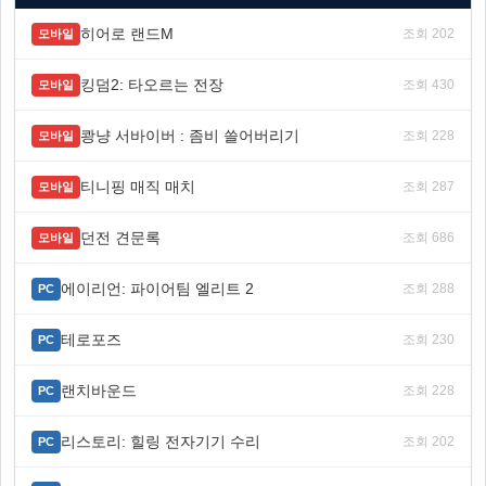
히어로 랜드M
조회 202
모바일
킹덤2: 타오르는 전장
조회 430
모바일
쾅냥 서바이버 : 좀비 쓸어버리기
조회 228
모바일
티니핑 매직 매치
조회 287
모바일
던전 견문록
조회 686
모바일
에이리언: 파이어팀 엘리트 2
조회 288
PC
테로포즈
조회 230
PC
랜치바운드
조회 228
PC
리스토리: 힐링 전자기기 수리
조회 202
PC