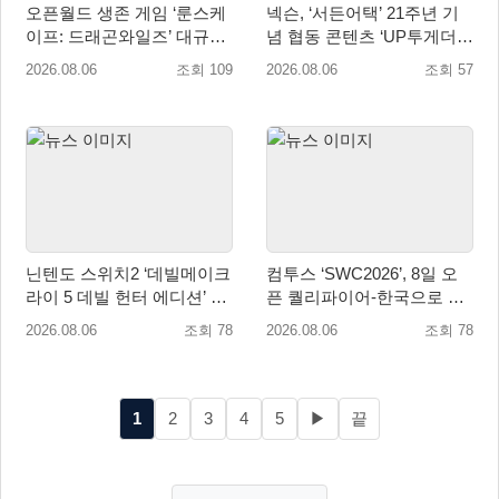
오픈월드 생존 게임 ‘룬스케
넥슨, ‘서든어택’ 21주년 기
이프: 드래곤와일즈’ 대규모
념 협동 콘텐츠 ‘UP투게더’
유저 편의성 개선 및 사이드
업데이트
2026.08.06
조회 109
2026.08.06
조회 57
퀘스트 업데이트
닌텐도 스위치2 ‘데빌메이크
컴투스 ‘SWC2026’, 8일 오
라이 5 데빌 헌터 에디션’ 패
픈 퀄리파이어-한국으로 시
키지 제품 8월 7일 예약판매
즌 개막!
2026.08.06
조회 78
2026.08.06
조회 78
개시
1
2
3
4
5
▶
끝